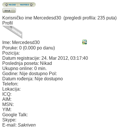
Korisničko ime
Mercedesd30
(pregledi profila: 235 puta)
Profil
Ime:
Mercedesd30
Poruke:
0 (0.000 po danu)
Pozicija:
Datum registracije:
24. Mar 2012, 03:17:40
Poslednja poseta:
Nikad
Ukupno online:
0 min.
Godine:
Nije dostupno
Pol:
Datum rođenja:
Nije dostupno
Telefon:
Lokacija:
ICQ:
AIM:
MSN:
YIM:
Google Talk:
Skype:
E-mail:
Sakriven