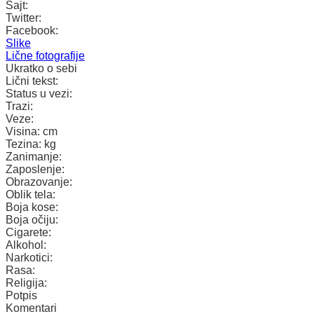
Sajt:
Twitter:
Facebook:
Slike
Lične fotografije
Ukratko o sebi
Lični tekst:
Status u vezi:
Trazi:
Veze:
Visina:
cm
Tezina:
kg
Zanimanje:
Zaposlenje:
Obrazovanje:
Oblik tela:
Boja kose:
Boja očiju:
Cigarete:
Alkohol:
Narkotici:
Rasa:
Religija:
Potpis
Komentari