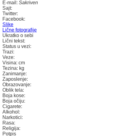
E-mail:
Sakriven
Sajt:
Twitter:
Facebook:
Slike
Lične fotografije
Ukratko o sebi
Lični tekst:
Status u vezi:
Trazi:
Veze:
Visina:
cm
Tezina:
kg
Zanimanje:
Zaposlenje:
Obrazovanje:
Oblik tela:
Boja kose:
Boja očiju:
Cigarete:
Alkohol:
Narkotici:
Rasa:
Religija:
Potpis