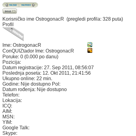
Korisničko ime
OstrogonacR
(pregledi profila: 328 puta)
Profil
Ime:
OstrogonacR
ConQUIZtador Ime:
OstrogonacR
Poruke:
0 (0.000 po danu)
Pozicija:
Datum registracije:
27. Sep 2011, 08:56:07
Poslednja poseta:
12. Okt 2011, 21:41:56
Ukupno online:
22 min.
Godine:
Nije dostupno
Pol:
Datum rođenja:
Nije dostupno
Telefon:
Lokacija:
ICQ:
AIM:
MSN:
YIM:
Google Talk:
Skype: