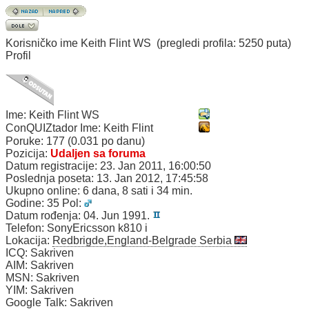
Korisničko ime
Keith Flint WS
(pregledi profila: 5250 puta)
Profil
Ime:
Keith Flint WS
ConQUIZtador Ime:
Keith Flint
Poruke:
177 (0.031 po danu)
Pozicija:
Udaljen sa foruma
Datum registracije:
23. Jan 2011, 16:00:50
Poslednja poseta:
13. Jan 2012, 17:45:58
Ukupno online:
6 dana, 8 sati i 34 min.
Godine:
35
Pol:
Datum rođenja:
04. Jun 1991.
Telefon:
SonyEricsson k810 i
Lokacija:
Redbrigde,England-Belgrade Serbia
ICQ:
Sakriven
AIM:
Sakriven
MSN:
Sakriven
YIM:
Sakriven
Google Talk:
Sakriven