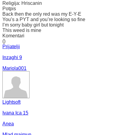
Religija:
Hriscanin
Potpis
Back then the only red was my E-Y-E
You’s a PYT and you’re looking so fine
I’m sorry baby girl but tonight
This weed is mine
Komentari
()
Prijatelji
Inzaghi 9
Mariola001
Lightsoft
Ivana Ica 15
Anea
Mlad majmun