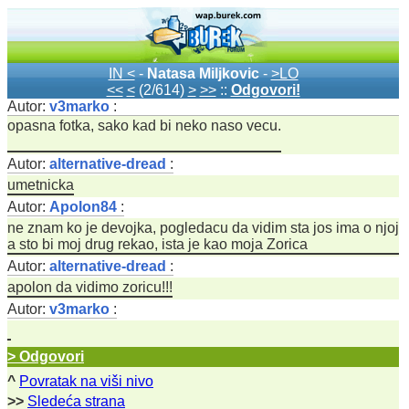
IN <
-
Natasa Miljkovic
-
>LO
<<
<
(2/614)
>
>>
::
Odgovori!
Autor:
v3marko
:
opasna fotka, sako kad bi neko naso vecu.
Autor:
alternative-dread
:
umetnicka
Autor:
Apolon84
:
ne znam ko je devojka, pogledacu da vidim sta jos ima o njoj
a sto bi moj drug rekao, ista je kao moja Zorica
Autor:
alternative-dread
:
apolon da vidimo zoricu!!!
Autor:
v3marko
:
> Odgovori
^
Povratak na viši nivo
>>
Sledeća strana