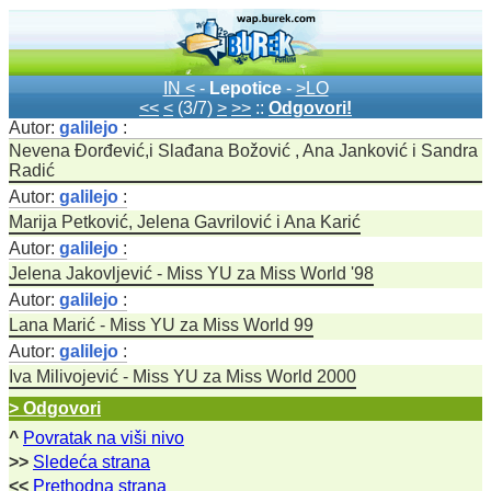
IN <
-
Lepotice
-
>LO
<<
<
(3/7)
>
>>
::
Odgovori!
Autor:
galilejo
:
Nevena Đorđević,i Slađana Božović , Ana Janković i Sandra
Radić
Autor:
galilejo
:
Marija Petković, Jelena Gavrilović i Ana Karić
Autor:
galilejo
:
Jelena Jakovljević - Miss YU za Miss World '98
Autor:
galilejo
:
Lana Marić - Miss YU za Miss World 99
Autor:
galilejo
:
Iva Milivojević - Miss YU za Miss World 2000
> Odgovori
^
Povratak na viši nivo
>>
Sledeća strana
<<
Prethodna strana