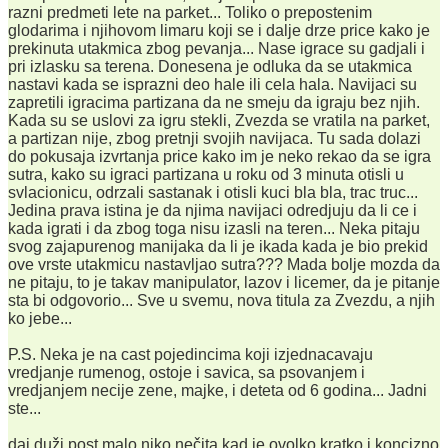
razni predmeti lete na parket... Toliko o prepostenim
glodarima i njihovom limaru koji se i dalje drze price kako je
prekinuta utakmica zbog pevanja... Nase igrace su gadjali i
pri izlasku sa terena. Donesena je odluka da se utakmica
nastavi kada se isprazni deo hale ili cela hala. Navijaci su
zapretili igracima partizana da ne smeju da igraju bez njih.
Kada su se uslovi za igru stekli, Zvezda se vratila na parket,
a partizan nije, zbog pretnji svojih navijaca. Tu sada dolazi
do pokusaja izvrtanja price kako im je neko rekao da se igra
sutra, kako su igraci partizana u roku od 3 minuta otisli u
svlacionicu, odrzali sastanak i otisli kuci bla bla, trac truc...
Jedina prava istina je da njima navijaci odredjuju da li ce i
kada igrati i da zbog toga nisu izasli na teren... Neka pitaju
svog zajapurenog manijaka da li je ikada kada je bio prekid
ove vrste utakmicu nastavljao sutra??? Mada bolje mozda da
ne pitaju, to je takav manipulator, lazov i licemer, da je pitanje
sta bi odgovorio... Sve u svemu, nova titula za Zvezdu, a njih
ko jebe...
P.S. Neka je na cast pojedincima koji izjednacavaju
vredjanje rumenog, ostoje i savica, sa psovanjem i
vredjanjem necije zene, majke, i deteta od 6 godina... Jadni
ste...
daj duži post malo,niko nečita kad je ovolko kratko i koncizno