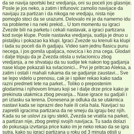
da se navija sportski bez vredjanja, oni su poceli jos glasnije.
Posle je jos neko, a zatim i trifunovic zamolio navijace da
navijaju za partizan i da nikoga ne vredjaju, nista nije
pomoglo stoci da se urazumi. Delovalo mi je da namerno idu
na probleme i na neki prekid... U tom momentu su igraci
Zvezde bili na parketu i cekali nastavak, a igraci partizana
kod svoje klupe. Posle nastavka vredjanja, sudija je dnuo u
pistaljku i pokazao ka klupi. Igraci Zvezde su krenuli ka klupi
i tada su poceli da ih gadjaju. Video sam jednu flasicu punu
necega, i jos gomila upaljaca, novcica i ko zna cega. Glodari
i dalje tripuju da je Zvezda otisla u svlacionicu zbog
vredjanja, a ne shvataju da su sudije tek nakon tog gadjanja
nase klupe pokazali ka svlacionici... Prvi je pritrcao Aleksa, a
zatim i ostali i mahali rukama da se gadjanje zaustavi... Sve
se lepo videlo u prenosu, cak je i spiker rekao kako sada
razni predmeti lete na parket... Toliko o prepostenim
glodarima i njihovom limaru koji se i dalje drze price kako je
prekinuta utakmica zbog pevanja... Nase igrace su gadjali i
pri izlasku sa terena. Donesena je odluka da se utakmica
nastavi kada se isprazni deo hale ili cela hala. Navijaci su
zapretili igracima partizana da ne smeju da igraju bez njih.
Kada su se uslovi za igru stekli, Zvezda se vratila na parket,
a partizan nije, zbog pretnji svojih navijaca. Tu sada dolazi
do pokusaja izvrtanja price kako im je neko rekao da se igra
sutra, kako su igraci partizana u roku od 3 minuta otisli u