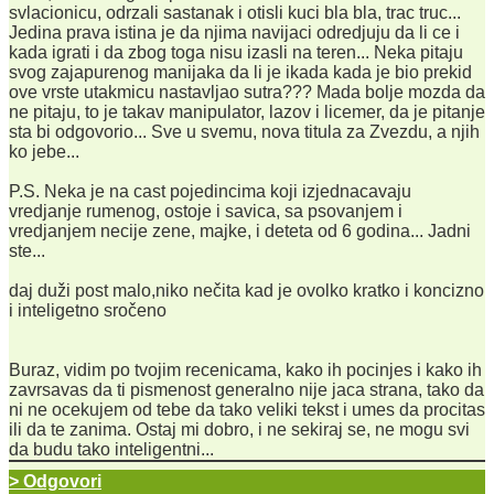
svlacionicu, odrzali sastanak i otisli kuci bla bla, trac truc...
Jedina prava istina je da njima navijaci odredjuju da li ce i
kada igrati i da zbog toga nisu izasli na teren... Neka pitaju
svog zajapurenog manijaka da li je ikada kada je bio prekid
ove vrste utakmicu nastavljao sutra??? Mada bolje mozda da
ne pitaju, to je takav manipulator, lazov i licemer, da je pitanje
sta bi odgovorio... Sve u svemu, nova titula za Zvezdu, a njih
ko jebe...
P.S. Neka je na cast pojedincima koji izjednacavaju
vredjanje rumenog, ostoje i savica, sa psovanjem i
vredjanjem necije zene, majke, i deteta od 6 godina... Jadni
ste...
daj duži post malo,niko nečita kad je ovolko kratko i koncizno
i inteligetno sročeno
Buraz, vidim po tvojim recenicama, kako ih pocinjes i kako ih
zavrsavas da ti pismenost generalno nije jaca strana, tako da
ni ne ocekujem od tebe da tako veliki tekst i umes da procitas
ili da te zanima. Ostaj mi dobro, i ne sekiraj se, ne mogu svi
da budu tako inteligentni...
> Odgovori