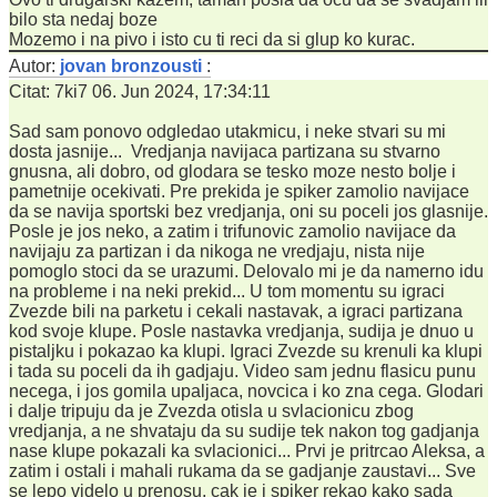
bilo sta nedaj boze
Mozemo i na pivo i isto cu ti reci da si glup ko kurac.
Autor:
jovan bronzousti
:
Citat: 7ki7 06. Jun 2024, 17:34:11
Sad sam ponovo odgledao utakmicu, i neke stvari su mi
dosta jasnije... Vredjanja navijaca partizana su stvarno
gnusna, ali dobro, od glodara se tesko moze nesto bolje i
pametnije ocekivati. Pre prekida je spiker zamolio navijace
da se navija sportski bez vredjanja, oni su poceli jos glasnije.
Posle je jos neko, a zatim i trifunovic zamolio navijace da
navijaju za partizan i da nikoga ne vredjaju, nista nije
pomoglo stoci da se urazumi. Delovalo mi je da namerno idu
na probleme i na neki prekid... U tom momentu su igraci
Zvezde bili na parketu i cekali nastavak, a igraci partizana
kod svoje klupe. Posle nastavka vredjanja, sudija je dnuo u
pistaljku i pokazao ka klupi. Igraci Zvezde su krenuli ka klupi
i tada su poceli da ih gadjaju. Video sam jednu flasicu punu
necega, i jos gomila upaljaca, novcica i ko zna cega. Glodari
i dalje tripuju da je Zvezda otisla u svlacionicu zbog
vredjanja, a ne shvataju da su sudije tek nakon tog gadjanja
nase klupe pokazali ka svlacionici... Prvi je pritrcao Aleksa, a
zatim i ostali i mahali rukama da se gadjanje zaustavi... Sve
se lepo videlo u prenosu, cak je i spiker rekao kako sada