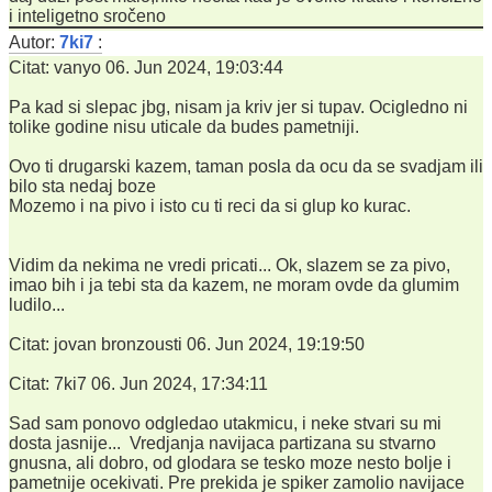
i inteligetno sročeno
Autor:
7ki7
:
Citat: vanyo 06. Jun 2024, 19:03:44
Pa kad si slepac jbg, nisam ja kriv jer si tupav. Ocigledno ni
tolike godine nisu uticale da budes pametniji.
Ovo ti drugarski kazem, taman posla da ocu da se svadjam ili
bilo sta nedaj boze
Mozemo i na pivo i isto cu ti reci da si glup ko kurac.
Vidim da nekima ne vredi pricati... Ok, slazem se za pivo,
imao bih i ja tebi sta da kazem, ne moram ovde da glumim
ludilo...
Citat: jovan bronzousti 06. Jun 2024, 19:19:50
Citat: 7ki7 06. Jun 2024, 17:34:11
Sad sam ponovo odgledao utakmicu, i neke stvari su mi
dosta jasnije... Vredjanja navijaca partizana su stvarno
gnusna, ali dobro, od glodara se tesko moze nesto bolje i
pametnije ocekivati. Pre prekida je spiker zamolio navijace