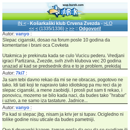
IN <
-
Košarkaški klub Crvena Zvezda
-
>LO
<<
<
(1335/1336)
>
>>
::
Odgovori!
Autor:
vanyo
:
Slepac ciganski, dosao na forum posle 10 godina da
komentarise i brani oca Covketa
Utakmica je prekinuta kada se culo Vucicu pederu. Vredjani
igraci Partizana, Zvezde, svih zivih klubova vec 20 godina
unazad al kad se predsednik dira e to je problem, prekidaj
Autor:
7ki7
:
Ja sam tebi davno rekao da mi se ne obracas, pogotovo ne
tako. Idi tati koji te napravio tako idiotskog pa mu reci da je
slepac ciganski, a mene zaobidji. I prosli put sam ti rekao, i
ponovicu, mozemo se bilo kada naci, da budes tako "hrabar"
i uzivo, a ne samo iza tastature. Jadnice...
Autor:
vanyo
:
Pa kad si slepac jbg, nisam ja kriv jer si tupav. Ocigledno ni
tolike godine nisu uticale da budes pametniji.
Ovo ti drugarski kazem, taman posla da ocu da se svadjam ili