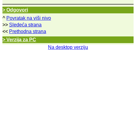
> Odgovori
^
Povratak na viši nivo
>>
Sledeća strana
<<
Prethodna strana
> Verzija za PC
Na desktop verziju