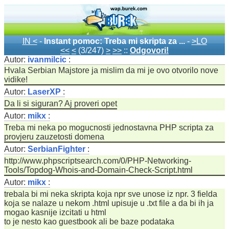
IN <
-
Instant pomoc: Treba mi skripta za ...
-
>LO
<<
<
(3/247)
>
>>
::
Odgovori!
Autor:
ivanmilcic
:
Hvala Serbian Majstore ja mislim da mi je ovo otvorilo nove
vidike!
Autor:
LaserXP
:
Da li si siguran? Aj proveri opet
Autor:
mikx
:
Treba mi neka po mogucnosti jednostavna PHP scripta za
provjeru zauzetosti domena
Autor:
SerbianFighter
:
http://www.phpscriptsearch.com/0/PHP-Networking-
Tools/Topdog-Whois-and-Domain-Check-Script.html
Autor:
mikx
:
trebala bi mi neka skripta koja npr sve unose iz npr. 3 fielda
koja se nalaze u nekom .html upisuje u .txt file a da bi ih ja
mogao kasnije izcitati u html
to je nesto kao guestbook ali be baze podataka