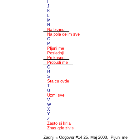
I
J
K
L
M
N
Na brzinu
Na pola delim sve
O
P
Pljuni me
Poslednji
Prekasno
Probudi me
Q
R
S
Sta cu ovde
T
U
Uzmi sve
V
W
X
Y
Z
Zasto si krila
Znas gde zivis
Zadnji « Odgovor #14 26. Maj 2008, Pljuni me