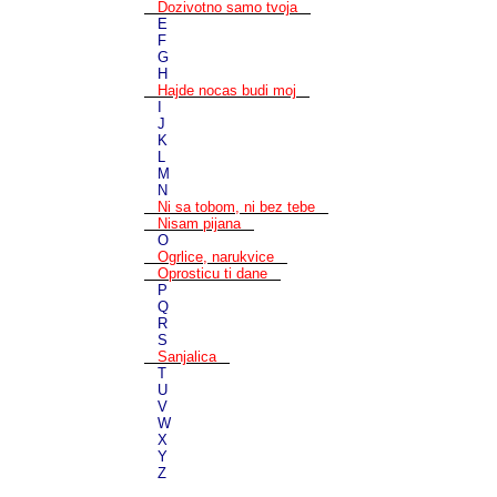
Dozivotno samo tvoja
E
F
G
H
Hajde nocas budi moj
I
J
K
L
M
N
Ni sa tobom, ni bez tebe
Nisam pijana
O
Ogrlice, narukvice
Oprosticu ti dane
P
Q
R
S
Sanjalica
T
U
V
W
X
Y
Z