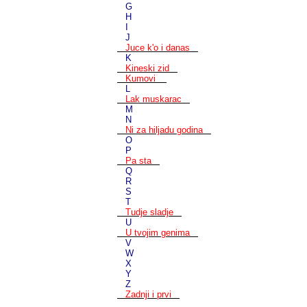
G
H
I
J
Juce k'o i danas
K
Kineski zid
Kumovi
L
Lak muskarac
M
N
Ni za hiljadu godina
O
P
Pa sta
Q
R
S
T
Tudje sladje
U
U tvojim genima
V
W
X
Y
Z
Zadnji i prvi