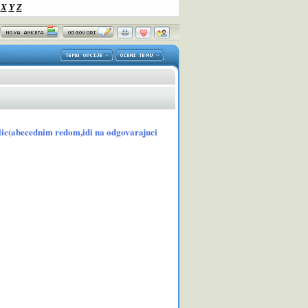
X
Y
Z
kolic(abecednim redom,idi na odgovarajuci