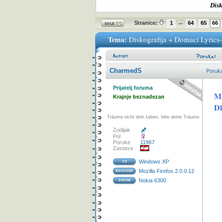
Disk
...
Stranice:
1
64
65
66
Tema:
Diskografija + Domaci Lyrics
CharmedS
Poruk
Prijatelj foruma
Ma
Krajnje beznadezan
Di
Träume nicht dein Leben, lebe deine Träume.
Zodijak
Pol
Poruke
11967
Zastava
Windows XP
Mozilla Firefox 2.0.0.12
Nokia 6300