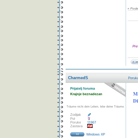
«
Posle
Pre
CharmedS
Poruk
Prijatelj foruma
Ma
Krajnje beznadezan
Di
Träume nicht dein Leben, lebe deine Träume.
Zodijak
Pol
Poruke
11967
Zastava
Windows XP