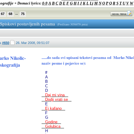
ografije + Domaci lyrics:
0-9
A
B
C
D
E
F
G
H
I
J
K
L
Lj
M
N
O
P
Q
R
S
T
U
V
W
...
67
68
75
-Spiskovi postavljenih pesama
(Pročitano 3056078 puta)
a
#650
26. Mar 2008, 09:51:07
rko Nikolic-
......do sada svi upisani tekstovi pesama od Marko Ni
naziv pesme i pojavice se):
skografija
#
A
B
C
D
Daj mi vina
Dodji vrati se
E
Ej kafano
F
G
Godine
Golubica
H