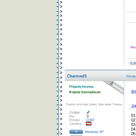
Pre
CharmedS
Poruk
Prijatelj foruma
Bl
Krajnje beznadezan
Träume nicht dein Leben, lebe deine Träume.
20
Zodijak
01
Pol
02
Poruke
11967
Zastava
03
04
Windows XP
05