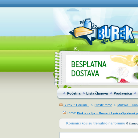
Početna
Lista članova
Prodavnica
Burek :: Forumi ::
Opste teme
Muzika ~ Konc
>
>
Tema:
Diskografija + Domaci Lyrics-Spiskovi 
Korisnici koji su trenutno na forumu
0 članov