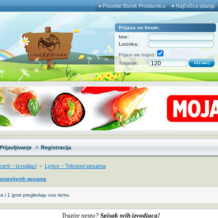
Posetite Burek Prodavnicu
Najčešća pitanja
Prijava na forum:
Ime:
Lozinka:
Prijavi me trajno:
Trajanje:
Prijavljivanje
Registracija
erti ~ Izvodjaci
Lyrics ~ Tekstovi pesama
>
postavljenih pesama
a i 1 gost pregledaju ovu temu.
Trazite nesto?
Spisak svih izvodjaca!