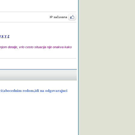
IP sačuvana
W
X
Y
Z
jom detalje, vrlo cesto situacija nije onakva kako
anci(abecednim redom,idi na odgovarajuci