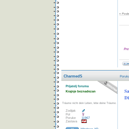
«
Posl
Pre
CharmedS
Poruk
Prijatelj foruma
Sa
Krajnje beznadezan
Di
Träume nicht dein Leben, lebe deine Träume.
Zodijak
Pol
Poruke
11967
Zastava