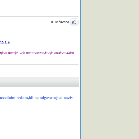
IP sačuvana
W
X
Y
Z
jom detalje, vrlo cesto situacija nije onakva kako
(abecednim redom,idi na odgovarajuci naziv