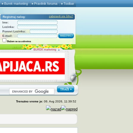
Burek marketing
Pravilnik foruma
Toolbar
zaboravili ste šifru?
Registruj nalog:
Ime:
Lozinka:
Ponovi Lozinku:
E-mail:
Slažem se sa uslovima
BUREK marketing
Trenutno vreme je:
06. Avg 2026, 11:39:52