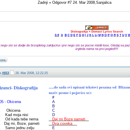
Zadnji « Odgovor #7 24. Mar 2008,Sanjalica
Diskografija + Domaci Lyrics Search
0-9
A
B
C
D
E
F
G
H
I
J
K
L
Lj
M
N
O
P
Q
R
S
T
U
V
 nego sto se dodje do brzopletog zakljucka i pre nego sto se pocne misliti lose, Gledaj sa pazn
izgleda nama na prvi pogled!!!!
a
#653
26. Mar 2008, 12:22:25
izanci- Diskografija
......do sada svi upisani tekstovi pesama od Bliz
naziv pesme i pojavice se):
#
05 - Okicena
A
B
. Okicena
C
. Kad moja nisi
D
. Od kada tebe nema
Daj mi Boze pameti
. Daj mi, Boze, pameti
Dva coveka
. Samo jednu zelju
E