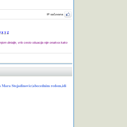
IP sačuvana
W
X
Y
Z
jom detalje, vrlo cesto situacija nije onakva kako
ija Mara Stojadinovic(abecednim redom,idi