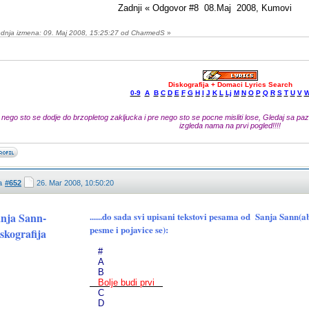
Zadnji « Odgovor #8 08.Maj 2008, Kumovi
ednja izmena: 09. Maj 2008, 15:25:27 od CharmedS
»
Diskografija + Domaci Lyrics Search
0-9
A
B
C
D
E
F
G
H
I
J
K
L
Lj
M
N
O
P
Q
R
S
T
U
V
 nego sto se dodje do brzopletog zakljucka i pre nego sto se pocne misliti lose, Gledaj sa pazn
izgleda nama na prvi pogled!!!!
a
#652
26. Mar 2008, 10:50:20
nja Sann-
......do sada svi upisani tekstovi pesama od Sanja Sann
pesme i pojavice se):
skografija
#
A
B
Bolje budi prvi
C
D