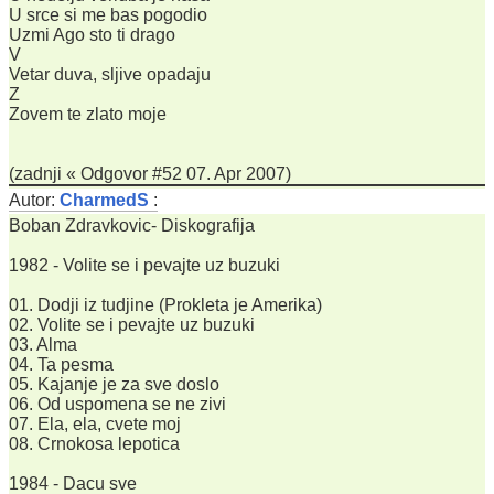
U srce si me bas pogodio
Uzmi Ago sto ti drago
V
Vetar duva, sljive opadaju
Z
Zovem te zlato moje
(zadnji « Odgovor #52 07. Apr 2007)
Autor:
CharmedS
:
Boban Zdravkovic- Diskografija
1982 - Volite se i pevajte uz buzuki
01. Dodji iz tudjine (Prokleta je Amerika)
02. Volite se i pevajte uz buzuki
03. Alma
04. Ta pesma
05. Kajanje je za sve doslo
06. Od uspomena se ne zivi
07. Ela, ela, cvete moj
08. Crnokosa lepotica
1984 - Dacu sve