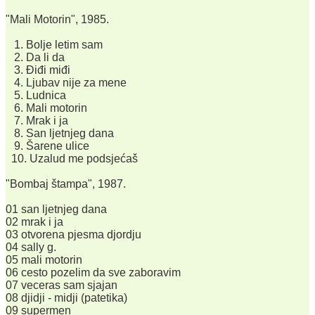
"Mali Motorin", 1985.
1. Bolje letim sam
2. Da li da
3. Điđi miđi
4. Ljubav nije za mene
5. Ludnica
6. Mali motorin
7. Mrak i ja
8. San ljetnjeg dana
9. Šarene ulice
10. Uzalud me podsjećaš
"Bombaj štampa", 1987.
01 san ljetnjeg dana
02 mrak i ja
03 otvorena pjesma djordju
04 sally g.
05 mali motorin
06 cesto pozelim da sve zaboravim
07 veceras sam sjajan
08 djidji - midji (patetika)
09 supermen