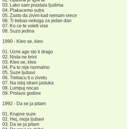
03. Lako sam prastala ljudima
04. Plakacemo sutra
05. Zasto da zivim kad nemam srece
06. Ti trebas nekoga za jedan dan
07. Ko ce te voleti vise
08. Suzo jedina
1990 - Kleo se, kleo
01. Uzmi ago sto ti drago
02. Nista ne brini
03. Kleo se, kleo
04. Pa to nije normalno
05. Suze ljubavi
06. Trebacu ti u zivotu
07. Na istoj strani jastuka
08. Lumpuj nocas
09. Prolaze godine
1992 - Da se ja pitam
01. Krupne suze
02. Hej, moja ljubavi
03. Da se ja pitam