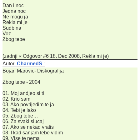
Dan i noc
Jedna noc
Ne mogu ja
Rekla mi je
Sudbina
Voz
Zbog tebe
(zadnji « Odgovor #6 18. Dec 2008, Rekla mi je)
Autor:
CharmedS
:
Bojan Marovic- Diskografija
Zbog tebe - 2004
01. Moj andjeo si ti
02. Krio sam
03. Ako povrijedim te ja
04. Tebi je lako
05. Zbog tebe…
06. Za svaki slucaj
07. Ako se nekad vratis
08. I kad sanjam tebe vidim
09. Vise te nema