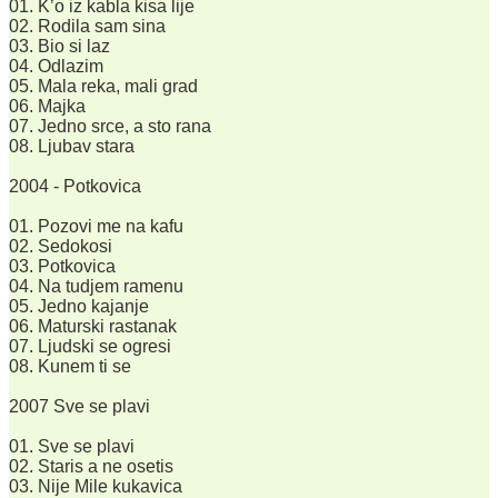
01. K’o iz kabla kisa lije
02. Rodila sam sina
03. Bio si laz
04. Odlazim
05. Mala reka, mali grad
06. Majka
07. Jedno srce, a sto rana
08. Ljubav stara
2004 - Potkovica
01. Pozovi me na kafu
02. Sedokosi
03. Potkovica
04. Na tudjem ramenu
05. Jedno kajanje
06. Maturski rastanak
07. Ljudski se ogresi
08. Kunem ti se
2007 Sve se plavi
01. Sve se plavi
02. Staris a ne osetis
03. Nije Mile kukavica