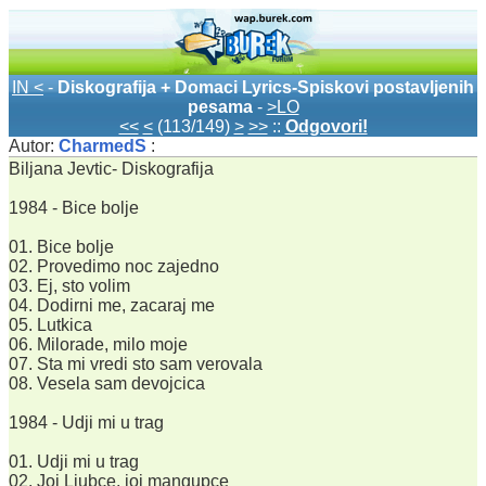
IN <
-
Diskografija + Domaci Lyrics-Spiskovi postavljenih
pesama
-
>LO
<<
<
(113/149)
>
>>
::
Odgovori!
Autor:
CharmedS
:
Biljana Jevtic- Diskografija
1984 - Bice bolje
01. Bice bolje
02. Provedimo noc zajedno
03. Ej, sto volim
04. Dodirni me, zacaraj me
05. Lutkica
06. Milorade, milo moje
07. Sta mi vredi sto sam verovala
08. Vesela sam devojcica
1984 - Udji mi u trag
01. Udji mi u trag
02. Joj Ljubce, joj mangupce