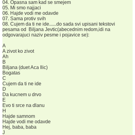
04. Opasna sam kad se smejem
05. Mi smo najjaci
06. Hajde vodi me odavde
07. Sama protiv svih
08. Cujem da ti ne ide......do sada svi upisani tekstovi
pesama od Biljana Jevtic(abecednim redom,idi na
odgovarajuci naziv pesme i pojavice se):
A
A zivot ko zivot
Ah
B
Biljana (duet Aca Ilic)
Bogatas
C
Cujem da ti ne ide
D
Da kucnem u drvo
E
Evo ti srce na dlanu
H
Hajde samnom
Hajde vodi me odavde
Hej, baba, baba
J