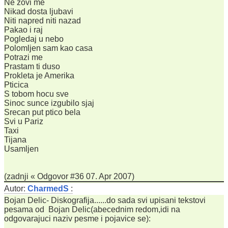
Ne zovi me
Nikad dosta ljubavi
Niti napred niti nazad
Pakao i raj
Pogledaj u nebo
Polomljen sam kao casa
Potrazi me
Prastam ti duso
Prokleta je Amerika
Pticica
S tobom hocu sve
Sinoc sunce izgubilo sjaj
Srecan put ptico bela
Svi u Pariz
Taxi
Tijana
Usamljen
(zadnji « Odgovor #36 07. Apr 2007)
Autor:
CharmedS
:
Bojan Delic- Diskografija......do sada svi upisani tekstovi
pesama od Bojan Delic(abecednim redom,idi na
odgovarajuci naziv pesme i pojavice se):