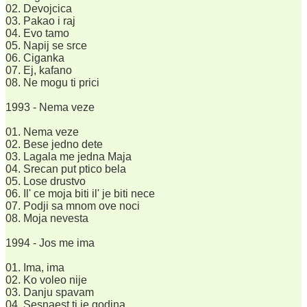
02. Devojcica
03. Pakao i raj
04. Evo tamo
05. Napij se srce
06. Ciganka
07. Ej, kafano
08. Ne mogu ti prici
1993 - Nema veze
01. Nema veze
02. Bese jedno dete
03. Lagala me jedna Maja
04. Srecan put ptico bela
05. Lose drustvo
06. Il' ce moja biti il' je biti nece
07. Podji sa mnom ove noci
08. Moja nevesta
1994 - Jos me ima
01. Ima, ima
02. Ko voleo nije
03. Danju spavam
04. Sesnaest ti je godina