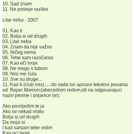
10. Sad znam
11. Ne postoje razlike
Litar neba - 2007
01. Kao ti
02. Bolja si od drugih
03. Litar neba
04. Znam da nije važno
05. Ničeg nema
06. Tebe sam razočarao
07. Kao oči tvoje
08. Ne mogu s tobom
09. Nisi me čula
10. Sve su druge...
11. Kao ti (club mix)......do sada svi upisani tekstovi pesama
od Bojan Marovic(abecednim redom,idi na odgovarajuci
naziv pesme i pojavice se):
Ako povrijedim te ja
Ako se nekad vratis
Bolja si od drugih
Da moja si
I kad sanjam tebe vidim
Kao oci tvoje