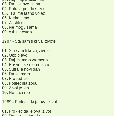
03. Da li je sve istina
04. Potrazi put do srece
05. Ti si me lazno voleo
06. Klekni i moli
07. Zastiti me
08. Ne mogu sama
09. A ti si nestao
1987 - Sta sam ti kriva, zivote
01. Sta sam ti kriva, zivote
02. Oko plavo
03. Daj mi malo vremena
04. Posveti se mome srcu
05. Sutra je novi dan
06. Da te imam
07. Probudi se
08. Poslednja zora
09. Zivot je lep
10. Ne trazi me
1989 - Proklet’ da je ovaj zivot
01. Proklet’ da je ovaj zivot
02. Opasna je igra ta