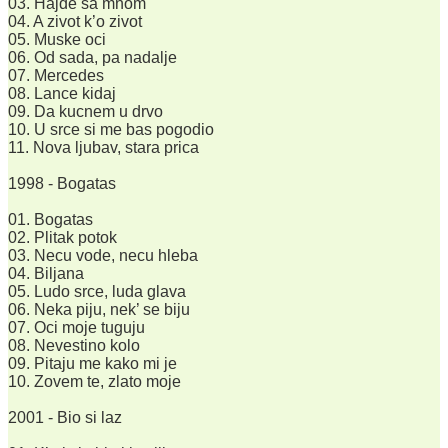
03. Hajde sa mnom
04. A zivot k’o zivot
05. Muske oci
06. Od sada, pa nadalje
07. Mercedes
08. Lance kidaj
09. Da kucnem u drvo
10. U srce si me bas pogodio
11. Nova ljubav, stara prica
1998 - Bogatas
01. Bogatas
02. Plitak potok
03. Necu vode, necu hleba
04. Biljana
05. Ludo srce, luda glava
06. Neka piju, nek’ se biju
07. Oci moje tuguju
08. Nevestino kolo
09. Pitaju me kako mi je
10. Zovem te, zlato moje
2001 - Bio si laz