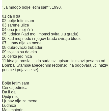
"Ja mnogo bolje letim sam", 1990.
01 da li da
02 bolje letim sam
03 sarene ulice
04 ona je moj r’n'r
05 ludnica (kad moji momci sviraju u gradu)
06 kad moj nedo i njegov brada sviraju blues
07 ljubav nije za mene
08 dubrovacki trubaduri
09 svjetla su daleko
10 cerka jedinica
11 kisa je prosla......do sada svi upisani tekstovi pesama od
Bombaj Štampa(abecednim redom,idi na odgovarajuci naziv
pesme i pojavice se):
Bolje letim sam
Cerka jedinica
Da li da
Djidji midji
Ljubav nije za mene
Ludnica
Mali motorin