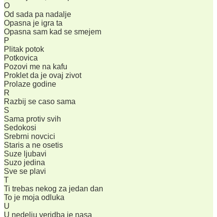
O
Od sada pa nadalje
Opasna je igra ta
Opasna sam kad se smejem
P
Plitak potok
Potkovica
Pozovi me na kafu
Proklet da je ovaj zivot
Prolaze godine
R
Razbij se caso sama
S
Sama protiv svih
Sedokosi
Srebrni novcici
Staris a ne osetis
Suze ljubavi
Suzo jedina
Sve se plavi
T
Ti trebas nekog za jedan dan
To je moja odluka
U
U nedelju veridba je nasa