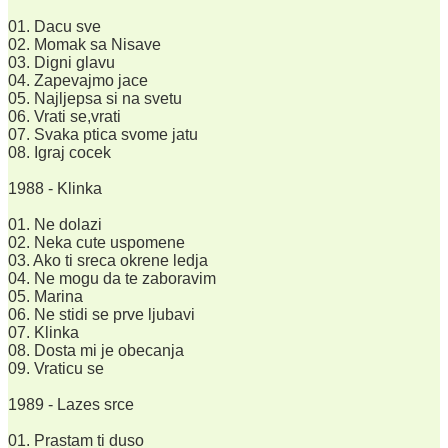
01. Dacu sve
02. Momak sa Nisave
03. Digni glavu
04. Zapevajmo jace
05. Najljepsa si na svetu
06. Vrati se,vrati
07. Svaka ptica svome jatu
08. Igraj cocek
1988 - Klinka
01. Ne dolazi
02. Neka cute uspomene
03. Ako ti sreca okrene ledja
04. Ne mogu da te zaboravim
05. Marina
06. Ne stidi se prve ljubavi
07. Klinka
08. Dosta mi je obecanja
09. Vraticu se
1989 - Lazes srce
01. Prastam ti duso