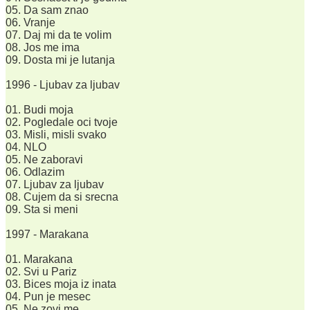
05. Da sam znao
06. Vranje
07. Daj mi da te volim
08. Jos me ima
09. Dosta mi je lutanja
1996 - Ljubav za ljubav
01. Budi moja
02. Pogledale oci tvoje
03. Misli, misli svako
04. NLO
05. Ne zaboravi
06. Odlazim
07. Ljubav za ljubav
08. Cujem da si srecna
09. Sta si meni
1997 - Marakana
01. Marakana
02. Svi u Pariz
03. Bices moja iz inata
04. Pun je mesec
05. Ne zovi me