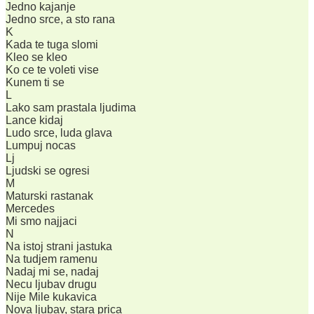
Jedno kajanje
Jedno srce, a sto rana
K
Kada te tuga slomi
Kleo se kleo
Ko ce te voleti vise
Kunem ti se
L
Lako sam prastala ljudima
Lance kidaj
Ludo srce, luda glava
Lumpuj nocas
Lj
Ljudski se ogresi
M
Maturski rastanak
Mercedes
Mi smo najjaci
N
Na istoj strani jastuka
Na tudjem ramenu
Nadaj mi se, nadaj
Necu ljubav drugu
Nije Mile kukavica
Nova ljubav, stara prica