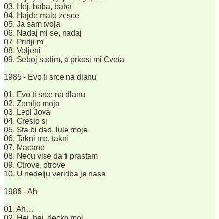
03. Hej, baba, baba
04. Hajde malo zesce
05. Ja sam tvoja
06. Nadaj mi se, nadaj
07. Pridji mi
08. Voljeni
09. Seboj sadim, a prkosi mi Cveta
1985 - Evo ti srce na dlanu
01. Evo ti srce na dlanu
02. Zemljo moja
03. Lepi Jova
04. Gresio si
05. Sta bi dao, lule moje
06. Takni me, takni
07. Macane
08. Necu vise da ti prastam
09. Otrove, otrove
10. U nedelju veridba je nasa
1986 - Ah
01. Ah…
02. Hej, hej, decko moj