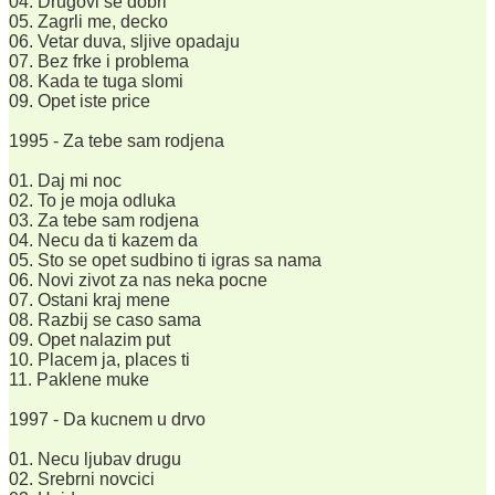
04. Drugovi se dobri
05. Zagrli me, decko
06. Vetar duva, sljive opadaju
07. Bez frke i problema
08. Kada te tuga slomi
09. Opet iste price
1995 - Za tebe sam rodjena
01. Daj mi noc
02. To je moja odluka
03. Za tebe sam rodjena
04. Necu da ti kazem da
05. Sto se opet sudbino ti igras sa nama
06. Novi zivot za nas neka pocne
07. Ostani kraj mene
08. Razbij se caso sama
09. Opet nalazim put
10. Placem ja, places ti
11. Paklene muke
1997 - Da kucnem u drvo
01. Necu ljubav drugu
02. Srebrni novcici