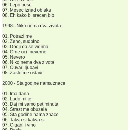
06. Lepo bese
07. Mesec iznad oblaka
08. Eh kako bi srecan bio
1998 - Niko nema dva zivota
01. Potrazi me
02. Zeno, sudbino
03. Dodji da se vidimo
04. Crne oci, neverne
05. Nevero
06. Niko nema dva zivota
07. Cuvari ljubavi
08. Zasto me ostavi
2000 - Sta godine nama znace
01. Ima dana
02. Ludo mi je
03. Daj mi samo pet minuta
04. Strast me obuzela
05. Sta godine nama znace
06. Takva si kakva si
07. Cigani i vino