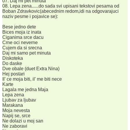
07. Daj mi pet minuta
08. Lepa zena......do sada svi upisani tekstovi pesama od
Boban Zdravkovic(abecednim redom,idi na odgovarajuci
naziv pesme i pojavice se):
Bese jedno dete
Bices moja iz inata
Ciganima srce dacu
Crne oci neverne
Cujem da si srecna
Daj mi samo pet minuta
Diskoteka
Do daske
Dve obale (duet Extra Nina)
Hej postari
Il' ce moja biti, il' me biti nece
Karte
Lagala me jedna Maja
Lepa zena
Ljubav za ljubav
Marakana
Moja nevesta
Napij se, srce
Ne dolazi u moj san
Ne zaboravi