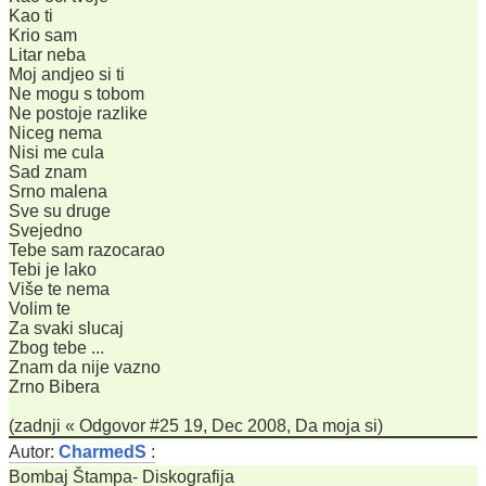
Kao ti
Krio sam
Litar neba
Moj andjeo si ti
Ne mogu s tobom
Ne postoje razlike
Niceg nema
Nisi me cula
Sad znam
Srno malena
Sve su druge
Svejedno
Tebe sam razocarao
Tebi je lako
Više te nema
Volim te
Za svaki slucaj
Zbog tebe ...
Znam da nije vazno
Zrno Bibera
(zadnji « Odgovor #25 19, Dec 2008, Da moja si)
Autor:
CharmedS
:
Bombaj Štampa- Diskografija