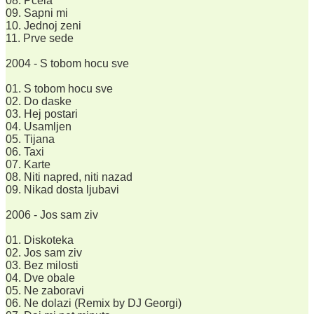
08. Pcela
09. Sapni mi
10. Jednoj zeni
11. Prve sede
2004 - S tobom hocu sve
01. S tobom hocu sve
02. Do daske
03. Hej postari
04. Usamljen
05. Tijana
06. Taxi
07. Karte
08. Niti napred, niti nazad
09. Nikad dosta ljubavi
2006 - Jos sam ziv
01. Diskoteka
02. Jos sam ziv
03. Bez milosti
04. Dve obale
05. Ne zaboravi
06. Ne dolazi (Remix by DJ Georgi)