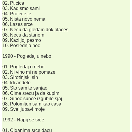
02. Pticica
03. Kad smo sami
04. Prolece je
05. Nista novo nema
06. Lazes srce
07. Necu da gledam dok places
08. Necu da stanem
09. Kazi joj pesmo
10. Poslednja noc
1990 - Pogledaj u nebo
01. Pogledaj u nebo
02. Ni vino mi ne pomaze
03. Sirotinjski sin
04. Idi andele
05. Sto sam te sanjao
06. Cime srecu ja da kupim
07. Sinoc sunce izgubilo sjaj
08. Polomljen sam kao casa
09. Sve ljubavi moje
1992 - Napij se srce
01. Ciganima srce dacu