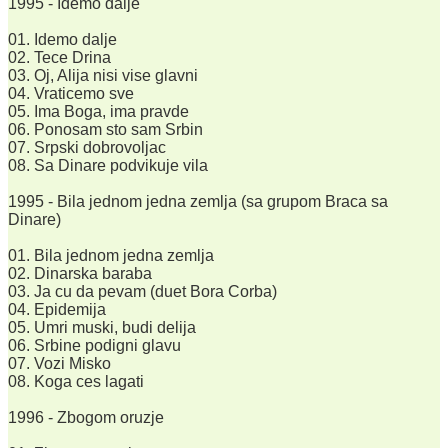
1995 - Idemo dalje
01. Idemo dalje
02. Tece Drina
03. Oj, Alija nisi vise glavni
04. Vraticemo sve
05. Ima Boga, ima pravde
06. Ponosam sto sam Srbin
07. Srpski dobrovoljac
08. Sa Dinare podvikuje vila
1995 - Bila jednom jedna zemlja (sa grupom Braca sa
Dinare)
01. Bila jednom jedna zemlja
02. Dinarska baraba
03. Ja cu da pevam (duet Bora Corba)
04. Epidemija
05. Umri muski, budi delija
06. Srbine podigni glavu
07. Vozi Misko
08. Koga ces lagati
1996 - Zbogom oruzje