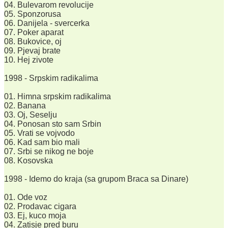
04. Bulevarom revolucije
05. Sponzorusa
06. Danijela - svercerka
07. Poker aparat
08. Bukovice, oj
09. Pjevaj brate
10. Hej zivote
1998 - Srpskim radikalima
01. Himna srpskim radikalima
02. Banana
03. Oj, Seselju
04. Ponosan sto sam Srbin
05. Vrati se vojvodo
06. Kad sam bio mali
07. Srbi se nikog ne boje
08. Kosovska
1998 - Idemo do kraja (sa grupom Braca sa Dinare)
01. Ode voz
02. Prodavac cigara
03. Ej, kuco moja
04. Zatisje pred buru