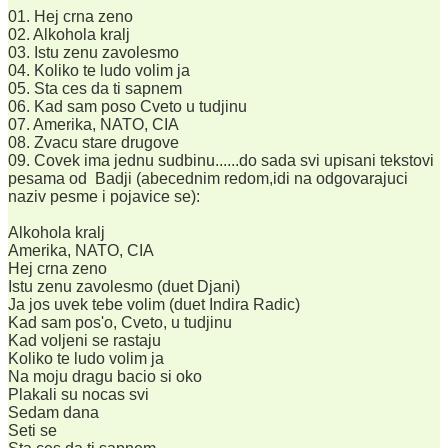
01. Hej crna zeno
02. Alkohola kralj
03. Istu zenu zavolesmo
04. Koliko te ludo volim ja
05. Sta ces da ti sapnem
06. Kad sam poso Cveto u tudjinu
07. Amerika, NATO, CIA
08. Zvacu stare drugove
09. Covek ima jednu sudbinu......do sada svi upisani tekstovi
pesama od Badji (abecednim redom,idi na odgovarajuci
naziv pesme i pojavice se):
Alkohola kralj
Amerika, NATO, CIA
Hej crna zeno
Istu zenu zavolesmo (duet Djani)
Ja jos uvek tebe volim (duet Indira Radic)
Kad sam pos'o, Cveto, u tudjinu
Kad voljeni se rastaju
Koliko te ludo volim ja
Na moju dragu bacio si oko
Plakali su nocas svi
Sedam dana
Seti se