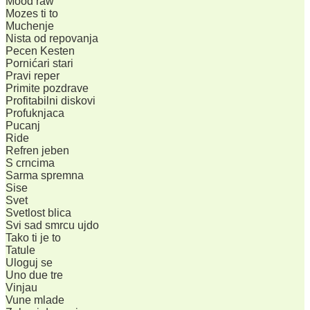
Mood raw
Mozes ti to
Muchenje
Nista od repovanja
Pecen Kesten
Pornićari stari
Pravi reper
Primite pozdrave
Profitabilni diskovi
Profuknjaca
Pucanj
Ride
Refren jeben
S crncima
Sarma spremna
Sise
Svet
Svetlost blica
Svi sad smrcu ujdo
Tako ti je to
Tatule
Uloguj se
Uno due tre
Vinjau
Vune mlade