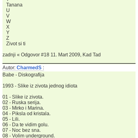
Tanana
U
V
W
X
Y
Z
Zivot si ti
zadnji « Odgovor #18 11. Mart 2009, Kad Tad
Autor:
CharmedS
:
Babe - Diskografija
1993 - Slike iz zivota jednog idiota
01 - Slike iz zivota.
02 - Ruska serija.
03 - Mirko i Marina.
04 - Piksla od kristala.
05 - Lili.
06 - Da te vidim golu.
07 - Noc bez sna.
08 - Volim underground.