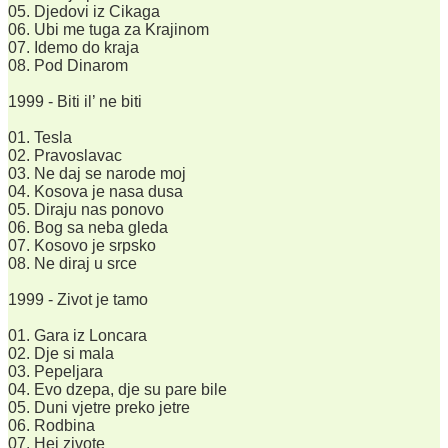
05. Djedovi iz Cikaga
06. Ubi me tuga za Krajinom
07. Idemo do kraja
08. Pod Dinarom
1999 - Biti il’ ne biti
01. Tesla
02. Pravoslavac
03. Ne daj se narode moj
04. Kosova je nasa dusa
05. Diraju nas ponovo
06. Bog sa neba gleda
07. Kosovo je srpsko
08. Ne diraj u srce
1999 - Zivot je tamo
01. Gara iz Loncara
02. Dje si mala
03. Pepeljara
04. Evo dzepa, dje su pare bile
05. Duni vjetre preko jetre
06. Rodbina
07. Hej zivote