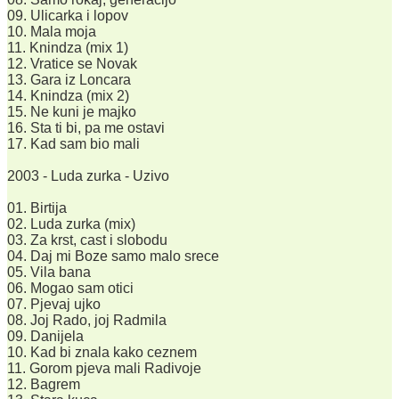
09. Ulicarka i lopov
10. Mala moja
11. Knindza (mix 1)
12. Vratice se Novak
13. Gara iz Loncara
14. Knindza (mix 2)
15. Ne kuni je majko
16. Sta ti bi, pa me ostavi
17. Kad sam bio mali
2003 - Luda zurka - Uzivo
01. Birtija
02. Luda zurka (mix)
03. Za krst, cast i slobodu
04. Daj mi Boze samo malo srece
05. Vila bana
06. Mogao sam otici
07. Pjevaj ujko
08. Joj Rado, joj Radmila
09. Danijela
10. Kad bi znala kako ceznem
11. Gorom pjeva mali Radivoje
12. Bagrem