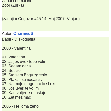
Zabaci domacine
Zoor (Zurka)
(zadnji « Odgovor #45 14. Maj 2007,-Vinjau)
Autor:
CharmedS
:
Badji - Diskografija
2003 - Valentina
01. Valentina
02. Ja jos uvek tebe volim
03. Sedam dana
04. Seti se
05. Sta sam Bogu zgresio
06. Plakali su nocas svi
07. Na moju dragu bacio si oko
08. Jos uvek te volim
09. Kad voljeni se rastaju
10. Zet mezimac
2005 - Hej crna zeno