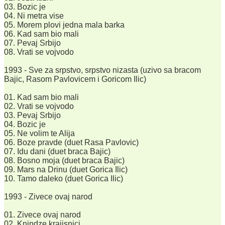
03. Bozic je
04. Ni metra vise
05. Morem plovi jedna mala barka
06. Kad sam bio mali
07. Pevaj Srbijo
08. Vrati se vojvodo
1993 - Sve za srpstvo, srpstvo nizasta (uzivo sa bracom
Bajic, Rasom Pavlovicem i Goricom Ilic)
01. Kad sam bio mali
02. Vrati se vojvodo
03. Pevaj Srbijo
04. Bozic je
05. Ne volim te Alija
06. Boze pravde (duet Rasa Pavlovic)
07. Idu dani (duet braca Bajic)
08. Bosno moja (duet braca Bajic)
09. Mars na Drinu (duet Gorica Ilic)
10. Tamo daleko (duet Gorica Ilic)
1993 - Zivece ovaj narod
01. Zivece ovaj narod
02. Knindze krajisnici