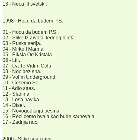
13 - Necu lll svetski.
1998 - Hocu da budem P.S.
01 - Hocu da budem P.S..
02 - Slike Iz Zivota Jednog Idiota.
03 - Ruska serija.
04 - Mirko I Marina.
05 - Piksla Od Kristala.
06 - Lili.
07 - Da Te Vidim Golu.
08 - Noc bez sna.
09 - Volim Underground.
10 - Cesemo Se.
11 - Adio stres.
12 - Slanina.
13 - Losa navika.
14 - Disel.
15 - Novogodisnja pesma.
16 - Reci cemo hvala kad bude karnevala.
17 - Zadnja noc.
2000 - Slike sna i jave