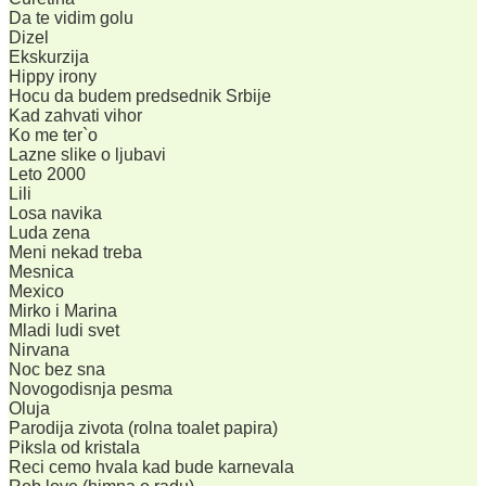
Da te vidim golu
Dizel
Ekskurzija
Hippy irony
Hocu da budem predsednik Srbije
Kad zahvati vihor
Ko me ter`o
Lazne slike o ljubavi
Leto 2000
Lili
Losa navika
Luda zena
Meni nekad treba
Mesnica
Mexico
Mirko i Marina
Mladi ludi svet
Nirvana
Noc bez sna
Novogodisnja pesma
Oluja
Parodija zivota (rolna toalet papira)
Piksla od kristala
Reci cemo hvala kad bude karnevala