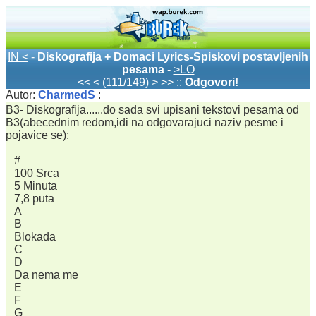
IN <
-
Diskografija + Domaci Lyrics-Spiskovi postavljenih
pesama
-
>LO
<<
<
(111/149)
>
>>
::
Odgovori!
Autor:
CharmedS
:
B3- Diskografija......do sada svi upisani tekstovi pesama od
B3(abecednim redom,idi na odgovarajuci naziv pesme i
pojavice se):
#
100 Srca
5 Minuta
7,8 puta
A
B
Blokada
C
D
Da nema me
E
F
G