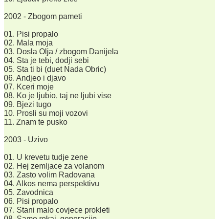
2002 - Zbogom pameti
01. Pisi propalo
02. Mala moja
03. Dosla Olja / zbogom Danijela
04. Sta je tebi, dodji sebi
05. Sta ti bi (duet Nada Obric)
06. Andjeo i djavo
07. Kceri moje
08. Ko je ljubio, taj ne ljubi vise
09. Bjezi tugo
10. Prosli su moji vozovi
11. Znam te pusko
2003 - Uzivo
01. U krevetu tudje zene
02. Hej zemljace za volanom
03. Zasto volim Radovana
04. Alkos nema perspektivu
05. Zavodnica
06. Pisi propalo
07. Stani malo covjece prokleti
08. Samo rokaj, generacijo