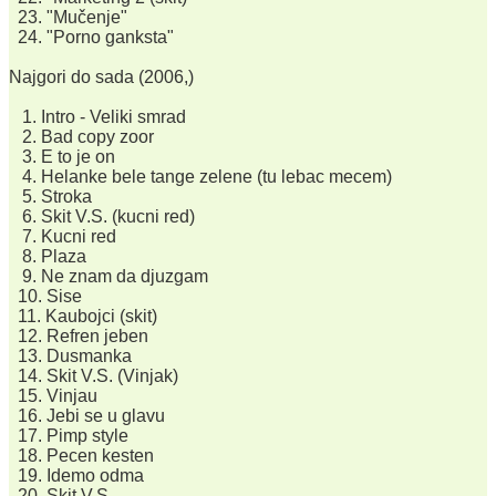
23. "Mučenje"
24. "Porno ganksta"
Najgori do sada (2006,)
1. Intro - Veliki smrad
2. Bad copy zoor
3. E to je on
4. Helanke bele tange zelene (tu lebac mecem)
5. Stroka
6. Skit V.S. (kucni red)
7. Kucni red
8. Plaza
9. Ne znam da djuzgam
10. Sise
11. Kaubojci (skit)
12. Refren jeben
13. Dusmanka
14. Skit V.S. (Vinjak)
15. Vinjau
16. Jebi se u glavu
17. Pimp style
18. Pecen kesten
19. Idemo odma
20. Skit V.S.