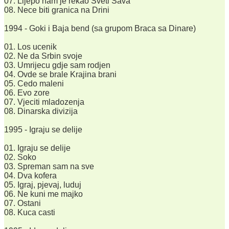
07. Lijepo nam je rekao Sveti Sava
08. Nece biti granica na Drini
1994 - Goki i Baja bend (sa grupom Braca sa Dinare)
01. Los ucenik
02. Ne da Srbin svoje
03. Umrijecu gdje sam rodjen
04. Ovde se brale Krajina brani
05. Cedo maleni
06. Evo zore
07. Vjeciti mladozenja
08. Dinarska divizija
1995 - Igraju se delije
01. Igraju se delije
02. Soko
03. Spreman sam na sve
04. Dva kofera
05. Igraj, pjevaj, luduj
06. Ne kuni me majko
07. Ostani
08. Kuca casti