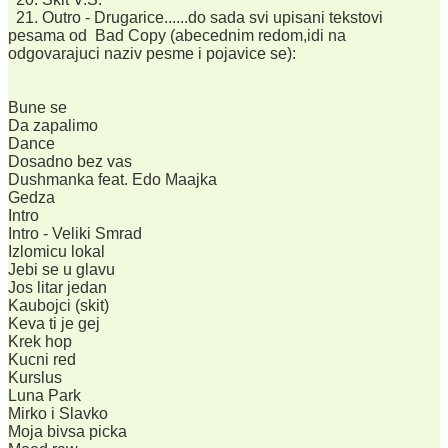
21. Outro - Drugarice......do sada svi upisani tekstovi
pesama od Bad Copy (abecednim redom,idi na
odgovarajuci naziv pesme i pojavice se):
Bune se
Da zapalimo
Dance
Dosadno bez vas
Dushmanka feat. Edo Maajka
Gedza
Intro
Intro - Veliki Smrad
Izlomicu lokal
Jebi se u glavu
Jos litar jedan
Kaubojci (skit)
Keva ti je gej
Krek hop
Kucni red
Kurslus
Luna Park
Mirko i Slavko
Moja bivsa picka