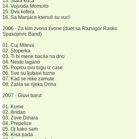
13. Stara kuca
14. Vojvoda Momcilo
15. Dva kofera
16. Sa Manjace krenuli su vuci
2006 - Za kim zvona zvone (duet sa Razvigor Rasko
Spasojevic Band)
01. Cuj Mileva
02. Stoperka
03. Ti bi mene bacila na dno
04. Nesto lagano
05. Popicu svu tugu iz case
06. Sve su ljubavi tuzne
07. Kad se reke zamute
08. Zalila se rijeka Drina
2007 - Gluvi barut
01. Kume
02. Ilindan
03. Zove Dinara
04. Prepelice
05. Oj kako sam
06. Kisa pada