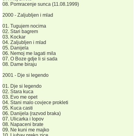
08. Pomracenje sunca (11.08.1999)
2000 - Zaljubljen i mlad
01. Tugujem nocima
02. Stari bagrem
03. Kockar
04. Zaljubljen i mlad
05. Danijela
06. Nemoj me lagati mila
07. O Boze gdje li si sada
08. Dame biraju
2001 - Dje si legendo
01. Dje si legendo
02. Stara kuca
03. Evo me opet
04. Stani malo covjece prokleti
05. Kuca casti
06. Danijela (razvod braka)
07. Ulicarka i lopov
08. Napaceni brate
09. Ne kuni me majko
10. Ljubav preko zice