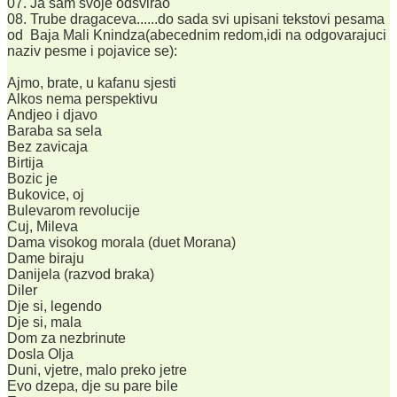
07. Ja sam svoje odsvirao
08. Trube dragaceva......do sada svi upisani tekstovi pesama
od Baja Mali Knindza(abecednim redom,idi na odgovarajuci
naziv pesme i pojavice se):
Ajmo, brate, u kafanu sjesti
Alkos nema perspektivu
Andjeo i djavo
Baraba sa sela
Bez zavicaja
Birtija
Bozic je
Bukovice, oj
Bulevarom revolucije
Cuj, Mileva
Dama visokog morala (duet Morana)
Dame biraju
Danijela (razvod braka)
Diler
Dje si, legendo
Dje si, mala
Dom za nezbrinute
Dosla Olja
Duni, vjetre, malo preko jetre
Evo dzepa, dje su pare bile