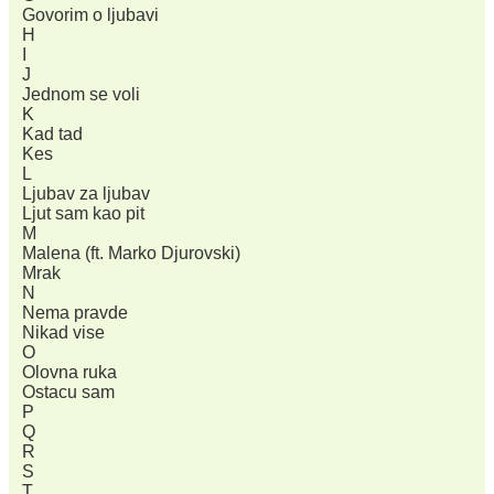
Govorim o ljubavi
H
I
J
Jednom se voli
K
Kad tad
Kes
L
Ljubav za ljubav
Ljut sam kao pit
M
Malena (ft. Marko Djurovski)
Mrak
N
Nema pravde
Nikad vise
O
Olovna ruka
Ostacu sam
P
Q
R
S
T