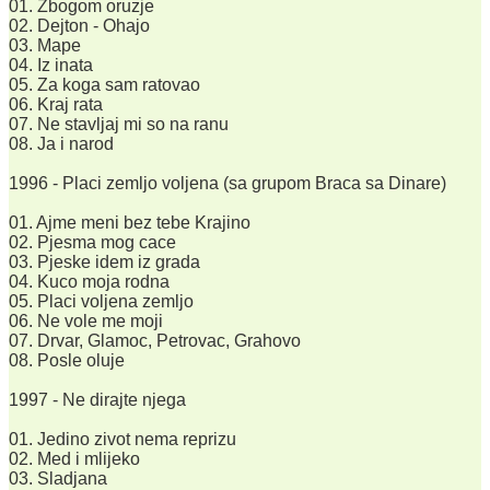
01. Zbogom oruzje
02. Dejton - Ohajo
03. Mape
04. Iz inata
05. Za koga sam ratovao
06. Kraj rata
07. Ne stavljaj mi so na ranu
08. Ja i narod
1996 - Placi zemljo voljena (sa grupom Braca sa Dinare)
01. Ajme meni bez tebe Krajino
02. Pjesma mog cace
03. Pjeske idem iz grada
04. Kuco moja rodna
05. Placi voljena zemljo
06. Ne vole me moji
07. Drvar, Glamoc, Petrovac, Grahovo
08. Posle oluje
1997 - Ne dirajte njega
01. Jedino zivot nema reprizu
02. Med i mlijeko
03. Sladjana