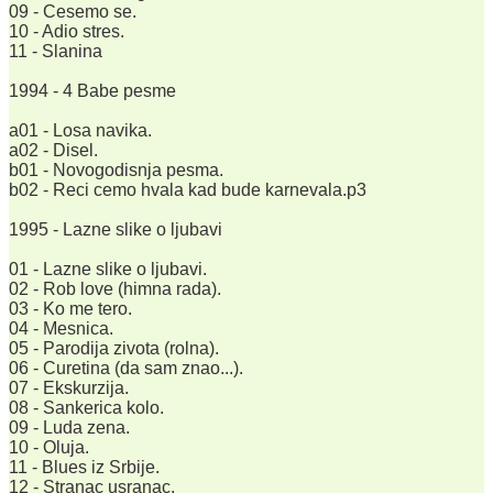
09 - Cesemo se.
10 - Adio stres.
11 - Slanina
1994 - 4 Babe pesme
a01 - Losa navika.
a02 - Disel.
b01 - Novogodisnja pesma.
b02 - Reci cemo hvala kad bude karnevala.p3
1995 - Lazne slike o ljubavi
01 - Lazne slike o ljubavi.
02 - Rob love (himna rada).
03 - Ko me tero.
04 - Mesnica.
05 - Parodija zivota (rolna).
06 - Curetina (da sam znao...).
07 - Ekskurzija.
08 - Sankerica kolo.
09 - Luda zena.
10 - Oluja.
11 - Blues iz Srbije.
12 - Stranac usranac.