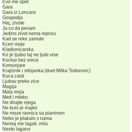
Evo me opet
Gara
Gara iz Loncara
Gospodja
Hej, zivote
Ja cu da pevam
Jedino zivot nema reprizu
Kad se reke zamute
Kceri moje
Kladionicarska
Ko je ljubio taj ne ljubi vise
Kockar bez srece
Komunjare
Krajisnik i srbijanka (duet Milka Todorovic)
Kuca casti
Ljubav preko zice
Magija
Mala moja
Med i mleko
Ne dirajte njega
Ne kuni je majko
Ne moze ravnica sa planinom
Nebo je plakalo s nama
Nemoj me lagati, mila
Nesto lagano