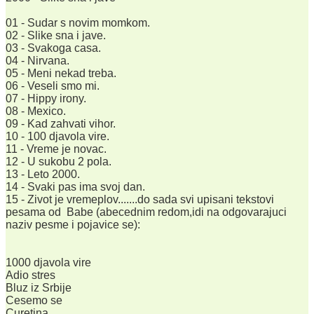
01 - Sudar s novim momkom.
02 - Slike sna i jave.
03 - Svakoga casa.
04 - Nirvana.
05 - Meni nekad treba.
06 - Veseli smo mi.
07 - Hippy irony.
08 - Mexico.
09 - Kad zahvati vihor.
10 - 100 djavola vire.
11 - Vreme je novac.
12 - U sukobu 2 pola.
13 - Leto 2000.
14 - Svaki pas ima svoj dan.
15 - Zivot je vremeplov.......do sada svi upisani tekstovi
pesama od Babe (abecednim redom,idi na odgovarajuci
naziv pesme i pojavice se):
1000 djavola vire
Adio stres
Bluz iz Srbije
Cesemo se
Curetina