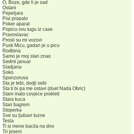
O, Boze, gde li je sad
Ostani
Pepeljara
Pisi propalo
Poker aparat
Popicu svu tugu iz case
Pravoslavac
Prosli su mi vozovi
Pusti Micu, gadan je u picu
Rodbina
Samo je moj stari znao
Sedmi januar
Sladjana
Soko
Sponzorusa
Sta je tebi, dodji sebi
Sta ti bi pa me ostavi (duet Nada Obric)
Stani malo covjece prokleti
Stara kuca
Stari bagrem
Stoperka
Sve su ljubavi tuzne
Tesla
Ti si mene bacila na dno
Tri jeseni