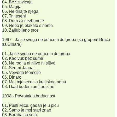
04. Bez zavicaja
05. Magija
06. Ne dirajte njega
07. Tri jeseni
08. Dom za nezbrinute
09. Nebo je plakalo s nama
10. Zaljubljeno srce
1997 - Ja se svoga ne odricem do groba (sa grupom Braca
sa Dinare)
01. Ja se svoga ne odricem do groba
02. Kao vuk bez sume
03. Ne rodila ni njivo ni sljivo
04. Sedmi Januar
05. Vojvoda Momcilo
06. Dinaro
07. Moj mjesece sa krajiskog neba
08. I kad budem umirao sine
1998 - Povratak u buducnost
01. Pusti Micu, gadan je u picu
02. Samo je moj stari znao
03. Baraba sa sela