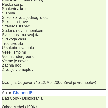
Rob love (himna o radu)
Ruska serija
Sankerica kolo
Slanina
Slike iz zivota jednog idiota
Slike sna i jave
Stranac usranac
Sudar s novim momkom
Svaki pas ima svoj dan
Svakoga casa
Treci svetski
U sukobu dva pola
Veseli smo mi
Volim underground
Vreme je novac
Zadnja noc
Zivot je vremeplov
(zadnji « Odgovor #45 12. Apr 2006-Zivot je vremeplov)
Autor:
CharmedS
:
Bad Copy - Diskografija
Orbod Mebej (1996,)