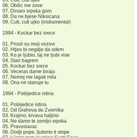
06. Obilic me zove
07. Dinaro srpska goro
08. Da ne bjese Niksicana
09. Cuti, cuti ujko (instrumental)
1994 - Kockar bez srece
01. Prosli su moji vozovi
02. Htjeo bi negdje da odem
03. Ko je ljubio, taj ne ljubi vise
04. Stari bagrem
05. Kockar bez srece
06. Veceras dame biraju
07. Nemoj me lagati mila
08. Ona ne stanuje tu
1994 - Pobijedice istina
01. Pobijedice istina
02. Od Grahova do Zvornika
03. Krajino, krvava haljino
04. Ne damo te zemljo srpska
05. Pravoslavac
06. Dodji pope, ljubimo ti stope