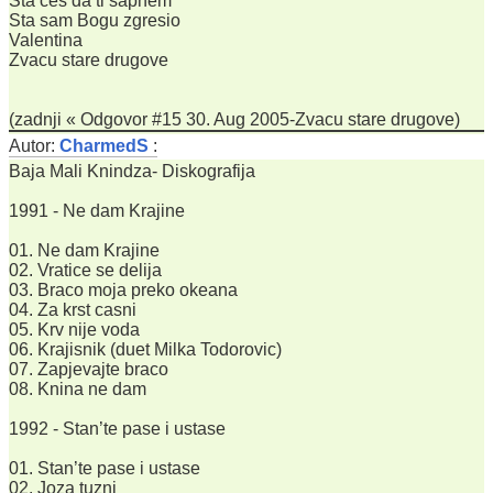
Sta ces da ti sapnem
Sta sam Bogu zgresio
Valentina
Zvacu stare drugove
(zadnji « Odgovor #15 30. Aug 2005-Zvacu stare drugove)
Autor:
CharmedS
:
Baja Mali Knindza- Diskografija
1991 - Ne dam Krajine
01. Ne dam Krajine
02. Vratice se delija
03. Braco moja preko okeana
04. Za krst casni
05. Krv nije voda
06. Krajisnik (duet Milka Todorovic)
07. Zapjevajte braco
08. Knina ne dam
1992 - Stan’te pase i ustase
01. Stan’te pase i ustase
02. Joza tuzni