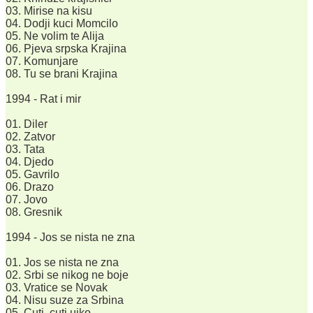
03. Mirise na kisu
04. Dodji kuci Momcilo
05. Ne volim te Alija
06. Pjeva srpska Krajina
07. Komunjare
08. Tu se brani Krajina
1994 - Rat i mir
01. Diler
02. Zatvor
03. Tata
04. Djedo
05. Gavrilo
06. Drazo
07. Jovo
08. Gresnik
1994 - Jos se nista ne zna
01. Jos se nista ne zna
02. Srbi se nikog ne boje
03. Vratice se Novak
04. Nisu suze za Srbina
05. Cuti, cuti ujko