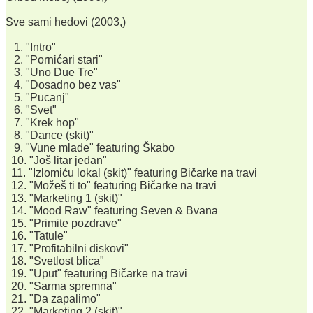
Sve sami hedovi (2003,)
1. "Intro"
2. "Pornićari stari"
3. "Uno Due Tre"
4. "Dosadno bez vas"
5. "Pucanj"
6. "Svet"
7. "Krek hop"
8. "Dance (skit)"
9. "Vune mlade" featuring Škabo
10. "Još litar jedan"
11. "Izlomiću lokal (skit)" featuring Bičarke na travi
12. "Možeš ti to" featuring Bičarke na travi
13. "Marketing 1 (skit)"
14. "Mood Raw" featuring Seven & Bvana
15. "Primite pozdrave"
16. "Tatule"
17. "Profitabilni diskovi"
18. "Svetlost blica"
19. "Uput" featuring Bičarke na travi
20. "Sarma spremna"
21. "Da zapalimo"
22. "Marketing 2 (skit)"