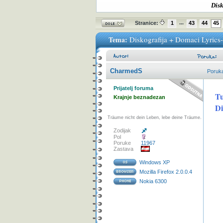
Disk
...
Stranice:
1
43
44
45
Tema:
Diskografija + Domaci Lyrics
CharmedS
Poruk
Prijatelj foruma
Tu
Krajnje beznadezan
Di
Träume nicht dein Leben, lebe deine Träume.
Zodijak
Pol
Poruke
11967
Zastava
Windows XP
Mozilla Firefox 2.0.0.4
Nokia 6300