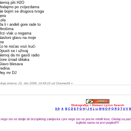
Nemoj piti H2O
Hodajmo po zvijezdama
Ne bojim se drugova tvoga
jera
Lola
Da li i anđeli gore rade to
Hirošima
Brzi vlak u nogama
Nasloni glavu na moje
me
Ko te noćas vozi kući
Opusti se i uživaj
Nemoj da mi gasiš radio
Gore iznad oblaka
Glavo blesava
Jedina
Hey mr DJ
ednja izmena: 22. Jan 2008, 14:49:23 od CharmedS
»
Diskografija + Domaci Lyrics Search
0-9
A
B
C
D
E
F
G
H
I
J
K
L
Lj
M
N
O
P
Q
R
S
T
U
V
 nego sto se dodje do brzopletog zakljucka i pre nego sto se pocne misliti lose, Gledaj sa pazn
izgleda nama na prvi pogled!!!!