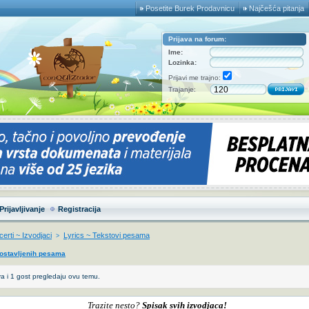
Posetite Burek Prodavnicu
Najčešća pitanja
Prijava na forum:
Ime:
Lozinka:
Prijavi me trajno:
Trajanje:
Prijavljivanje
Registracija
erti ~ Izvodjaci
Lyrics ~ Tekstovi pesama
>
postavljenih pesama
a i 1 gost pregledaju ovu temu.
Trazite nesto?
Spisak svih izvodjaca!