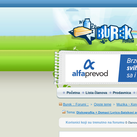
Početna
Lista članova
Prodavnica
Burek :: Forumi ::
Opste teme
Muzika ~ Konc
>
>
Tema:
Diskografija + Domaci Lyrics-Spiskovi 
Korisnici koji su trenutno na forumu
0 članov