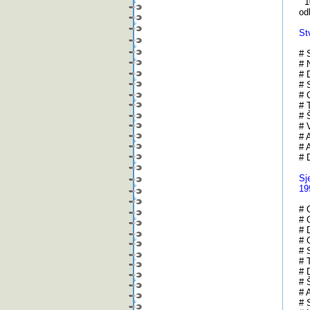
10
od
St
# 
# 
# 
# 
# 
# 
# 
# 
# 
# 
# 
Sj
19
# 
# 
# 
# 
# 
# 
# 
# 
# 
# 