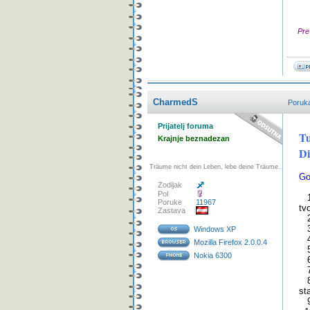
Pre
CharmedS
Poruk
Prijatelj foruma
Tu
Krajnje beznadezan
Di
Träume nicht dein Leben, lebe deine Träume.
Go
Zodijak
Pol
1.
Poruke
11967
tv
Zastava
2.
3.
Windows XP
4.
Mozilla Firefox 2.0.0.4
5.
Nokia 6300
6.
7.
8.
st
9.