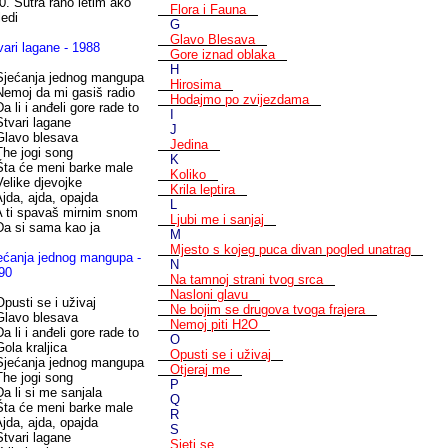
. Sutra rano letim ako
Flora i Fauna
ledi
G
Glavo Blesava
vari lagane - 1988
Gore iznad oblaka
H
Sjećanja jednog mangupa
Hirosima
Nemoj da mi gasiš radio
Hodajmo po zvijezdama
Da li i anđeli gore rade to
I
Stvari lagane
J
Glavo blesava
Jedina
The jogi song
K
Šta će meni barke male
Koliko
Velike djevojke
Krila leptira
Ajda, ajda, opajda
L
A ti spavaš mirnim snom
Ljubi me i sanjaj
Da si sama kao ja
M
Mjesto s kojeg puca divan pogled unatrag
ećanja jednog mangupa -
N
90
Na tamnoj strani tvog srca
Nasloni glavu
Opusti se i uživaj
Ne bojim se drugova tvoga frajera
Glavo blesava
Nemoj piti H2O
Da li i anđeli gore rade to
O
Gola kraljica
Opusti se i uživaj
Sjećanja jednog mangupa
Otjeraj me
The jogi song
P
Da li si me sanjala
Q
Šta će meni barke male
R
Ajda, ajda, opajda
S
Stvari lagane
Sjeti se