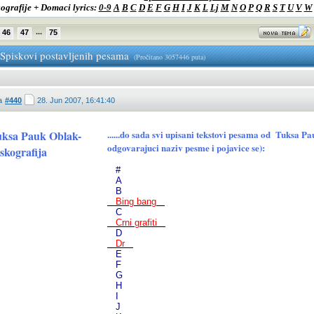
ografije + Domaci lyrics:
0-9
A
B
C
D
E
F
G
H
I
J
K
L
Lj
M
N
O
P
Q
R
S
T
U
V
W
...
46
47
75
-Spiskovi postavljenih pesama
(Pročitano 3057446 puta)
a
#440
28. Jun 2007, 16:41:40
ksa Pauk Oblak-
......do sada svi upisani tekstovi pesama od Tuksa 
odgovarajuci naziv pesme i pojavice se):
skografija
#
A
B
Bing bang
C
Crni grafiti
D
Dr
E
F
G
H
I
J