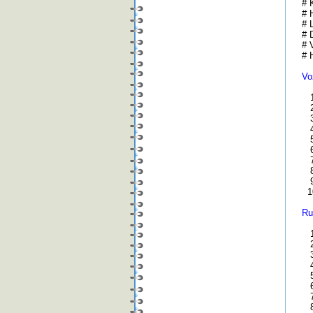
# K
# 
# 
# 
# 
# 
Vo
1.
2.
3.
4.
5.
6.
7.
8.
9.
10
Ru
1.
2.
3.
4.
5.
6.
7.
8.