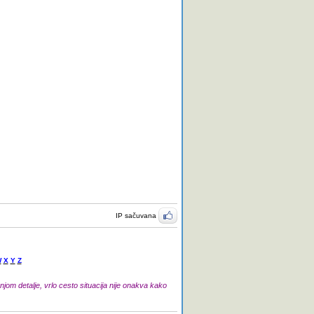
IP sačuvana
W
X
Y
Z
jom detalje, vrlo cesto situacija nije onakva kako