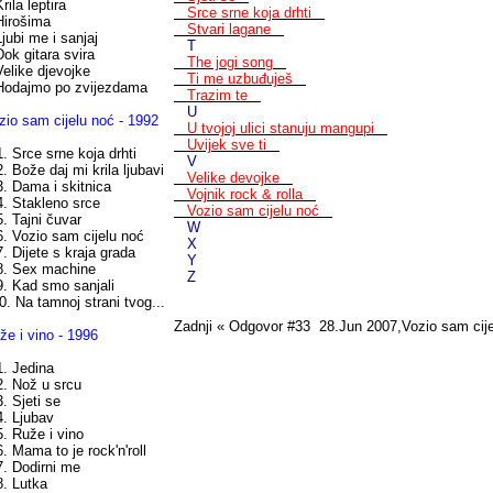
rila leptira
Srce srne koja drhti
Hirošima
Stvari lagane
Ljubi me i sanjaj
T
Dok gitara svira
The jogi song
Velike djevojke
Ti me uzbuđuješ
Hodajmo po zvijezdama
Trazim te
U
zio sam cijelu noć - 1992
U tvojoj ulici stanuju mangupi
Uvijek sve ti
 Srce srne koja drhti
V
 Bože daj mi krila ljubavi
Velike devojke
 Dama i skitnica
Vojnik rock & rolla
 Stakleno srce
Vozio sam cijelu noć
 Tajni čuvar
W
 Vozio sam cijelu noć
X
 Dijete s kraja grada
Y
 Sex machine
Z
 Kad smo sanjali
. Na tamnoj strani tvog...
Zadnji « Odgovor #33 28.Jun 2007,Vozio sam cije
že i vino - 1996
 Jedina
 Nož u srcu
 Sjeti se
 Ljubav
 Ruže i vino
 Mama to je rock'n'roll
 Dodirni me
 Lutka