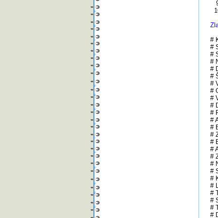
9.
10
Zl
# K
# 
# 
# 
# 
# 
# 
# 
# 
# 
# 
# 
# 
# 
# 
# 
# 
# 
# 
# 
# 
# 
# 
# 
# 