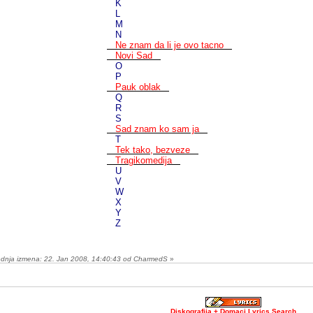
K
L
M
N
Ne znam da li je ovo tacno
Novi Sad
O
P
Pauk oblak
Q
R
S
Sad znam ko sam ja
T
Tek tako, bezveze
Tragikomedija
U
V
W
X
Y
Z
ednja izmena: 22. Jan 2008, 14:40:43 od CharmedS
»
Diskografija + Domaci Lyrics Search