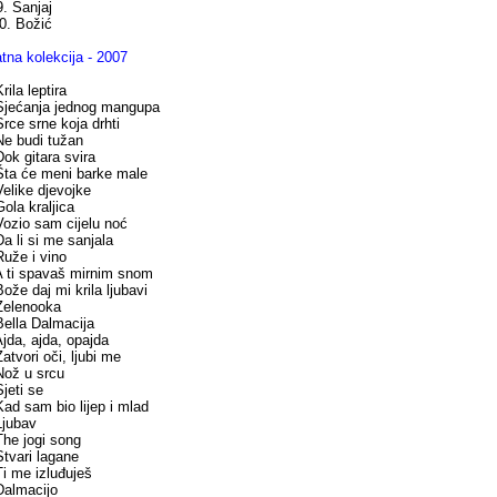
 Sanjaj
. Božić
atna kolekcija - 2007
rila leptira
Sjećanja jednog mangupa
Srce srne koja drhti
Ne budi tužan
Dok gitara svira
Šta će meni barke male
Velike djevojke
Gola kraljica
Vozio sam cijelu noć
Da li si me sanjala
Ruže i vino
A ti spavaš mirnim snom
Bože daj mi krila ljubavi
Zelenooka
Bella Dalmacija
Ajda, ajda, opajda
Zatvori oči, ljubi me
Nož u srcu
Sjeti se
Kad sam bio lijep i mlad
Ljubav
The jogi song
Stvari lagane
Ti me izluđuješ
Dalmacijo