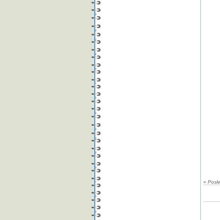
«
Posl