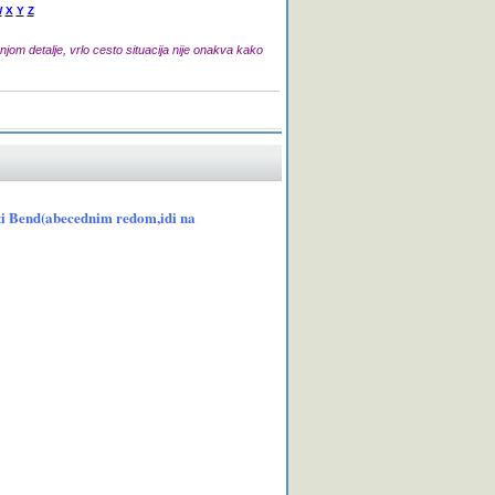
W
X
Y
Z
jom detalje, vrlo cesto situacija nije onakva kako
ruti Bend(abecednim redom,idi na