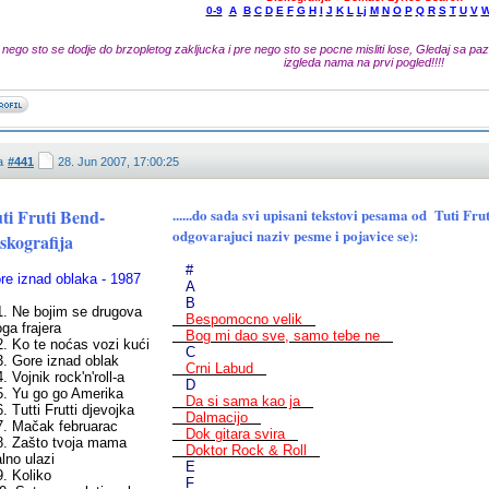
0-9
A
B
C
D
E
F
G
H
I
J
K
L
Lj
M
N
O
P
Q
R
S
T
U
V
 nego sto se dodje do brzopletog zakljucka i pre nego sto se pocne misliti lose, Gledaj sa pazn
izgleda nama na prvi pogled!!!!
a
#441
28. Jun 2007, 17:00:25
ti Fruti Bend-
......do sada svi upisani tekstovi pesama od Tuti F
odgovarajuci naziv pesme i pojavice se):
skografija
#
re iznad oblaka - 1987
A
B
 Ne bojim se drugova
Bespomocno velik
oga frajera
Bog mi dao sve, samo tebe ne
 Ko te noćas vozi kući
C
 Gore iznad oblak
Crni Labud
 Vojnik rock'n'roll-a
D
 Yu go go Amerika
Da si sama kao ja
 Tutti Frutti djevojka
Dalmacijo
 Mačak februarac
Dok gitara svira
 Zašto tvoja mama
Doktor Rock & Roll
alno ulazi
E
 Koliko
F