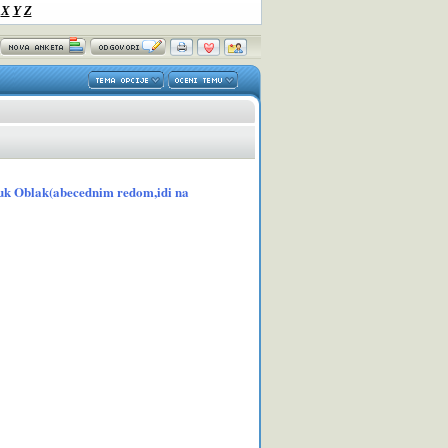
X
Y
Z
Pauk Oblak(abecednim redom,idi na