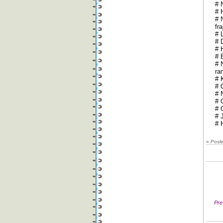
# 
# 
# 
fra
# 
# 
# 
# 
# 
ra
# 
# 
# 
# 
# 
# 
# 
«
Posl
Pre