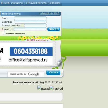
Burek marketing
Pravilnik foruma
Toolbar
zaboravili ste šifru?
Registruj nalog:
Ime:
Lozinka:
Ponovi Lozinku:
E-mail:
Slažem se sa uslovima
BUREK marketing
Trenutno vreme je:
09. Avg 2026, 12:58:40