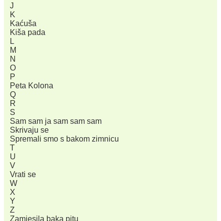
J
K
Kaćuša
Kiša pada
L
M
N
O
P
Peta Kolona
Q
R
S
Sam sam ja sam sam sam
Skrivaju se
Spremali smo s bakom zimnicu
T
U
V
Vrati se
W
X
Y
Z
Zamjesila baka pitu