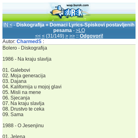
IN <
-
Diskografija + Domaci Lyrics-Spiskovi postavljenih
pesama
-
>LO
<<
<
(31/149)
>
>>
::
Odgovori!
Autor:
CharmedS
:
Bolero - Diskografija
1986 - Na kraju slavlja
01. Galebovi
02. Moja generacija
03. Dajana
04. Kalifornija u mojoj glavi
05. Misli na mene
06. Sjecanja
07. Na kraju slavlja
08. Drustvo te ceka
09. Sama
1988 - O Jesenjinu
01. Jelena