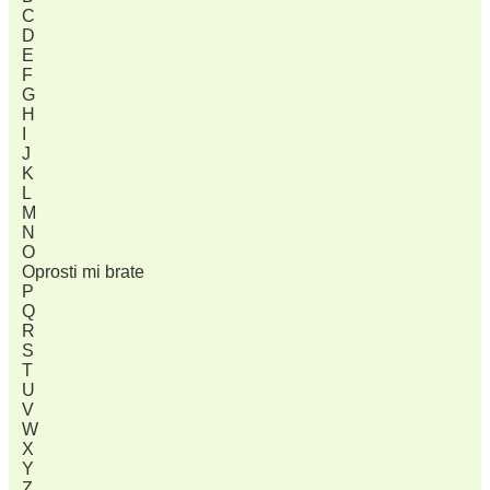
C
D
E
F
G
H
I
J
K
L
M
N
O
Oprosti mi brate
P
Q
R
S
T
U
V
W
X
Y
Z