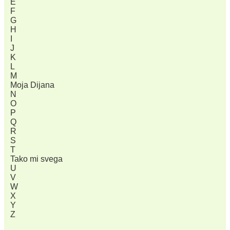
E
F
G
H
I
J
K
L
M
Moja Dijana
N
O
P
Q
R
S
T
Tako mi svega
U
V
W
X
Y
Z