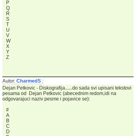
P
Q
R
S
T
U
V
W
X
Y
Z
Autor:
CharmedS
:
Dejan Petkovic - Diskografija......do sada svi upisani tekstovi
pesama od Dejan Petkovic (abecednim redom,idi na
odgovarajuci naziv pesme i pojavice se):
#
A
B
C
D