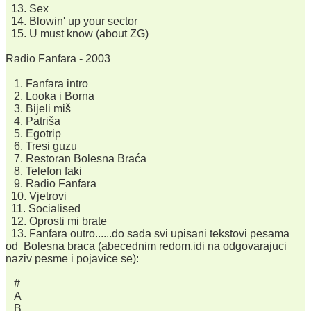
13. Sex
14. Blowin' up your sector
15. U must know (about ZG)
Radio Fanfara - 2003
1. Fanfara intro
2. Looka i Borna
3. Bijeli miš
4. Patriša
5. Egotrip
6. Tresi guzu
7. Restoran Bolesna Braća
8. Telefon faki
9. Radio Fanfara
10. Vjetrovi
11. Socialised
12. Oprosti mi brate
13. Fanfara outro......do sada svi upisani tekstovi pesama
od Bolesna braca (abecednim redom,idi na odgovarajuci
naziv pesme i pojavice se):
#
A
B