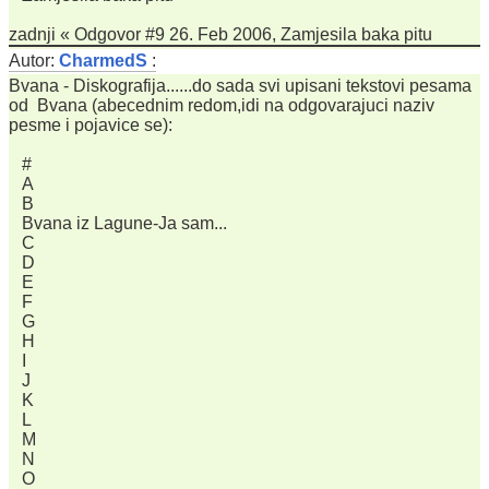
zadnji « Odgovor #9 26. Feb 2006, Zamjesila baka pitu
Autor:
CharmedS
:
Bvana - Diskografija......do sada svi upisani tekstovi pesama
od Bvana (abecednim redom,idi na odgovarajuci naziv
pesme i pojavice se):
#
A
B
Bvana iz Lagune-Ja sam...
C
D
E
F
G
H
I
J
K
L
M
N
O