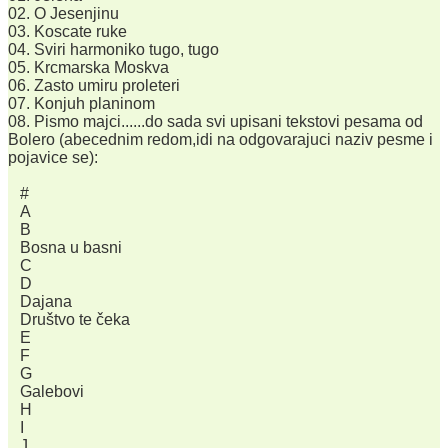
02. O Jesenjinu
03. Koscate ruke
04. Sviri harmoniko tugo, tugo
05. Krcmarska Moskva
06. Zasto umiru proleteri
07. Konjuh planinom
08. Pismo majci......do sada svi upisani tekstovi pesama od
Bolero (abecednim redom,idi na odgovarajuci naziv pesme i
pojavice se):
#
A
B
Bosna u basni
C
D
Dajana
Društvo te čeka
E
F
G
Galebovi
H
I
J