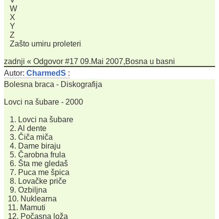
W
X
Y
Z
Zašto umiru proleteri
zadnji « Odgovor #17 09.Mai 2007,Bosna u basni
Autor:
CharmedS
:
Bolesna braca - Diskografija
Lovci na šubare - 2000
1. Lovci na šubare
2. Al dente
3. Čiča miča
4. Dame biraju
5. Čarobna frula
6. Šta me gledaš
7. Puca me špica
8. Lovačke priče
9. Ozbiljna
10. Nuklearna
11. Mamuti
12. Počasna loža