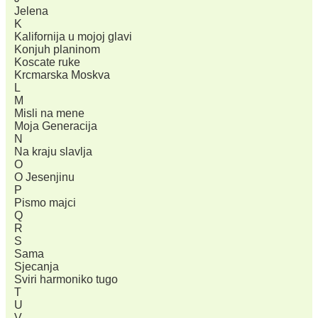
Jelena
K
Kalifornija u mojoj glavi
Konjuh planinom
Koscate ruke
Krcmarska Moskva
L
M
Misli na mene
Moja Generacija
N
Na kraju slavlja
O
O Jesenjinu
P
Pismo majci
Q
R
S
Sama
Sjecanja
Sviri harmoniko tugo
T
U
V