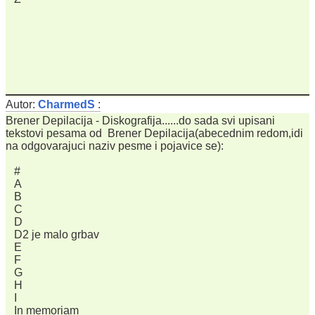
Autor:
CharmedS
:
Brener Depilacija - Diskografija......do sada svi upisani
tekstovi pesama od Brener Depilacija(abecednim redom,idi
na odgovarajuci naziv pesme i pojavice se):
#
A
B
C
D
D2 je malo grbav
E
F
G
H
I
In memoriam