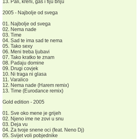
13. Pali, kreni, gas i fiju briju
2005 - Najbolje od svega
01. Najbolje od svega
02. Nema nade
03. Time
04. Sad te ima sad te nema
05. Tako sexy
06. Meni treba ljubavi
07. Tako kratko te znam
08. Padaju domine
09. Drugi covjek
10. Ni traga ni glasa
11. Varalico
12. Nema nade (Harem remix)
13. Time (Eurodance remix)
Gold edition - 2005
01. Sve oko mene je grijeh
02. Njeno ime ne zovi u snu
03. Deja vu
04. Za tvoje snene oci (feat. Neno Dj)
05. Svijet voli pobjednike