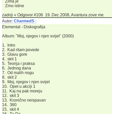
Zima je
Zrno istine
zadnji « Odgovor #106 19. Dec 2008, Avantura zove me
Autor:
CharmedS
:
Elemental - Diskografija
Album: "Moj, njegov i njen svijet" (2000)
1. Intro
2. Kad ritam povede
3. Glavu gore
4. skit 1
5. Teorija i praksa
6. Jednog dana
7. Od malih nogu
8. skit 2
9. Moj, njegov i njen svijet
10. Opet u akciji 1
11. Kaj na pak moreju
12. skit 3
13. Kronično neispavan
14. 360
15. skit 4
16. Ta-Da