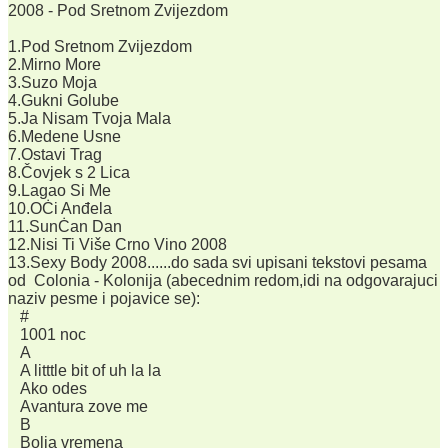
2008 - Pod Sretnom Zvijezdom
1.Pod Sretnom Zvijezdom
2.Mirno More
3.Suzo Moja
4.Gukni Golube
5.Ja Nisam Tvoja Mala
6.Medene Usne
7.Ostavi Trag
8.Čovjek s 2 Lica
9.Lagao Si Me
10.OĊi Anđela
11.SunĊan Dan
12.Nisi Ti Više Crno Vino 2008
13.Sexy Body 2008......do sada svi upisani tekstovi pesama
od Colonia - Kolonija (abecednim redom,idi na odgovarajuci
naziv pesme i pojavice se):
#
1001 noc
A
A litttle bit of uh la la
Ako odes
Avantura zove me
B
Bolja vremena