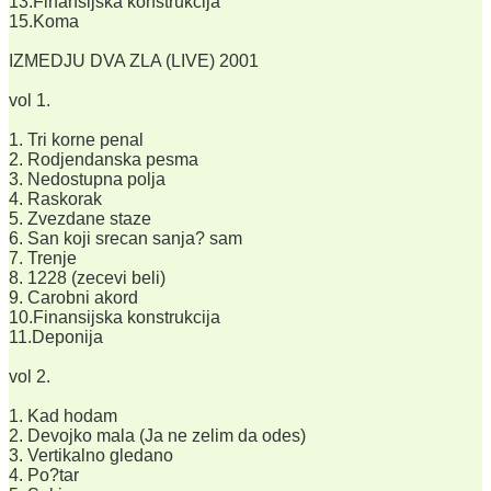
13.Finansijska konstrukcija
15.Koma
IZMEDJU DVA ZLA (LIVE) 2001
vol 1.
1. Tri korne penal
2. Rodjendanska pesma
3. Nedostupna polja
4. Raskorak
5. Zvezdane staze
6. San koji srecan sanja? sam
7. Trenje
8. 1228 (zecevi beli)
9. Carobni akord
10.Finansijska konstrukcija
11.Deponija
vol 2.
1. Kad hodam
2. Devojko mala (Ja ne zelim da odes)
3. Vertikalno gledano
4. Po?tar