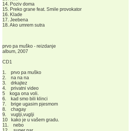
14. Poziv doma
15. Preko grane feat. Smile provokator
16. Klade
17. Jeebena
18. Ako umrem sutra
prvo pa muško - reizdanje
album, 2007
CD1
1. prvo pa muško
2. na na na
3. drkajtez
4. privatni video
5 koga ona voli.
6. kad smo bili klinci
7. brige ugasim pjesmom
8. chagay
9. vuglji,vuglji
10 kako je u vašem gradu.
11. nebo
12. super par