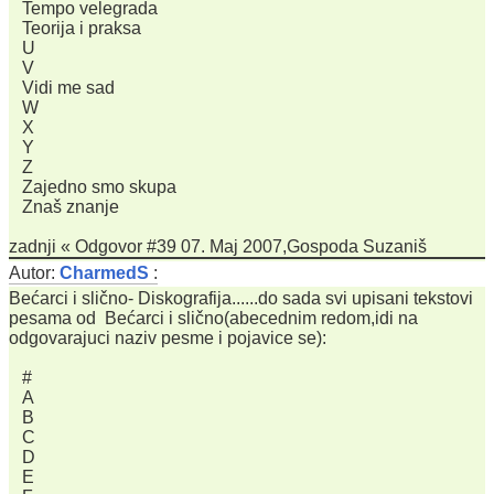
Tempo velegrada
Teorija i praksa
U
V
Vidi me sad
W
X
Y
Z
Zajedno smo skupa
Znaš znanje
zadnji « Odgovor #39 07. Maj 2007,Gospoda Suzaniš
Autor:
CharmedS
:
Bećarci i slično- Diskografija......do sada svi upisani tekstovi
pesama od Bećarci i slično(abecednim redom,idi na
odgovarajuci naziv pesme i pojavice se):
#
A
B
C
D
E