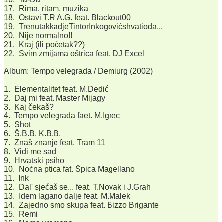
17. Rima, ritam, muzika
18. Ostavi T.R.A.G. feat. Blackout00
19. TrenutakkadjeTintorInkogovićshvatioda...
20. Nije normalno!!
21. Kraj (ili početak??)
22. Svim zmijama oštrica feat. DJ Excel
Album: Tempo velegrada / Demiurg (2002)
1. Elementalitet feat. M.Dedić
2. Daj mi feat. Master Mijagy
3. Kaj čekaš?
4. Tempo velegrada faet. M.Igrec
5. Shot
6. Š.B.B. K.B.B.
7. Znaš znanje feat. Tram 11
8. Vidi me sad
9. Hrvatski psiho
10. Noćna ptica fat. Špica Magellano
11. Ink
12. Dal' sjećaš se... feat. T.Novak i J.Grah
13. Idem lagano dalje feat. M.Malek
14. Zajedno smo skupa feat. Bizzo Brigante
15. Remi