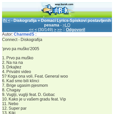
IN <
-
Diskografija + Domaci Lyrics-Spiskovi postavljenih
pesama
-
>LO
<<
<
(30/149)
>
>>
::
Odgovori!
Autor:
CharmedS
:
Connect - Diskografija
'prvo pa muško'2005
1. Prvo pa muško
2. Na na na
3. Drkajtez
4. Privatni video
5? Koga ona voli. Feat. General woo
6. Kad smo bili klinci
7. Brige ugasim pjesmom
8. Chagay
9. Vuglji, vuglji feat. D. Gobac
10. Kako je u vašem gradu feat. Vip
11. Nebo
12. Super par
13. Kiki