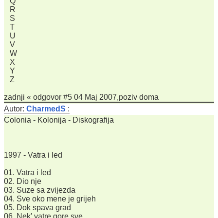
Q
R
S
T
U
V
W
X
Y
Z
zadnji « odgovor #5 04 Maj 2007,poziv doma
Autor:
CharmedS
:
Colonia - Kolonija - Diskografija
1997 - Vatra i led
01. Vatra i led
02. Dio nje
03. Suze sa zvijezda
04. Sve oko mene je grijeh
05. Dok spava grad
06. Nek' vatre gore sve