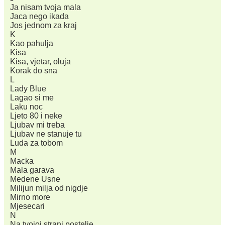
Ja nisam tvoja mala
Jaca nego ikada
Jos jednom za kraj
K
Kao pahulja
Kisa
Kisa, vjetar, oluja
Korak do sna
L
Lady Blue
Lagao si me
Laku noc
Ljeto 80 i neke
Ljubav mi treba
Ljubav ne stanuje tu
Luda za tobom
M
Macka
Mala garava
Medene Usne
Milijun milja od nigdje
Mirno more
Mjesecari
N
Na tvojoj strani postelje