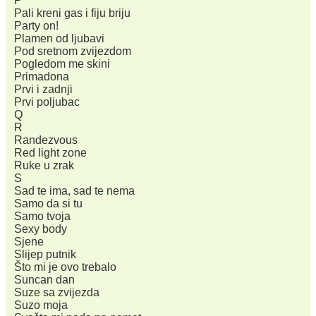
P
Pali kreni gas i fiju briju
Party on!
Plamen od ljubavi
Pod sretnom zvijezdom
Pogledom me skini
Primadona
Prvi i zadnji
Prvi poljubac
Q
R
Randezvous
Red light zone
Ruke u zrak
S
Sad te ima, sad te nema
Samo da si tu
Samo tvoja
Sexy body
Sjene
Slijep putnik
Što mi je ovo trebalo
Suncan dan
Suze sa zvijezda
Suzo moja