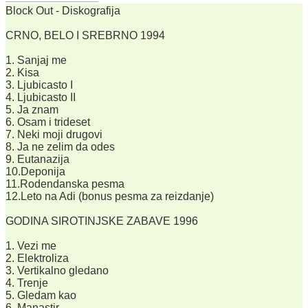
Block Out - Diskografija
CRNO, BELO I SREBRNO 1994
1. Sanjaj me
2. Kisa
3. Ljubicasto I
4. Ljubicasto II
5. Ja znam
6. Osam i trideset
7. Neki moji drugovi
8. Ja ne zelim da odes
9. Eutanazija
10.Deponija
11.Rodendanska pesma
12.Leto na Adi (bonus pesma za reizdanje)
GODINA SIROTINJSKE ZABAVE 1996
1. Vezi me
2. Elektroliza
3. Vertikalno gledano
4. Trenje
5. Gledam kao
6. Manastir