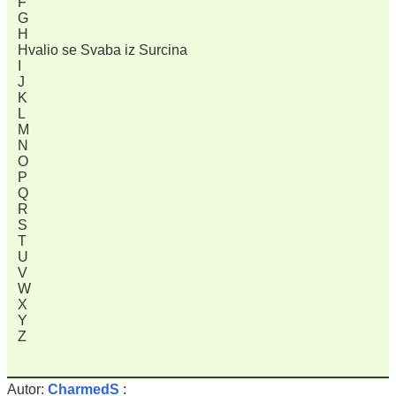
F
G
H
Hvalio se Svaba iz Surcina
I
J
K
L
M
N
O
P
Q
R
S
T
U
V
W
X
Y
Z
Autor:
CharmedS
: