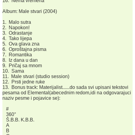
16. Nema vremena
Album: Male stvari (2004)
1. Malo sutra
2. Napokon!
3. Odrastanje
4. Tako lijepa
5. Ova glava zna
6. Oproštajna pisma
7. Romantika
8. Iz dana u dan
9. Pričaj sa mnom
10. Sama
11. Male stvari (studio session)
12. Prsti jedne ruke
13. Bonus track: Materijalist......do sada svi upisani tekstovi
pesama od Elemental(abecednim redom,idi na odgovarajuci
naziv pesme i pojavice se):
#
360°
Š.B.B. K.B.B.
A
B