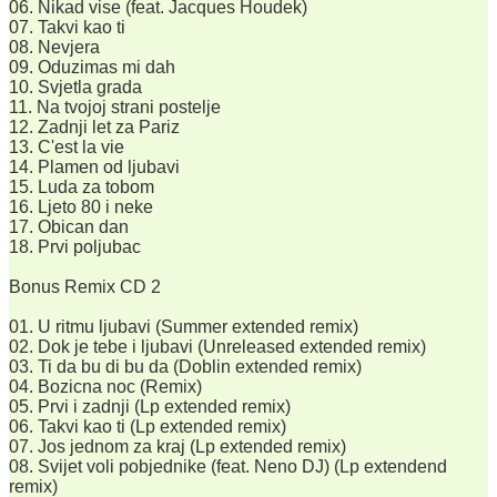
06. Nikad vise (feat. Jacques Houdek)
07. Takvi kao ti
08. Nevjera
09. Oduzimas mi dah
10. Svjetla grada
11. Na tvojoj strani postelje
12. Zadnji let za Pariz
13. C'est la vie
14. Plamen od ljubavi
15. Luda za tobom
16. Ljeto 80 i neke
17. Obican dan
18. Prvi poljubac
Bonus Remix CD 2
01. U ritmu ljubavi (Summer extended remix)
02. Dok je tebe i ljubavi (Unreleased extended remix)
03. Ti da bu di bu da (Doblin extended remix)
04. Bozicna noc (Remix)
05. Prvi i zadnji (Lp extended remix)
06. Takvi kao ti (Lp extended remix)
07. Jos jednom za kraj (Lp extended remix)
08. Svijet voli pobjednike (feat. Neno DJ) (Lp extendend
remix)