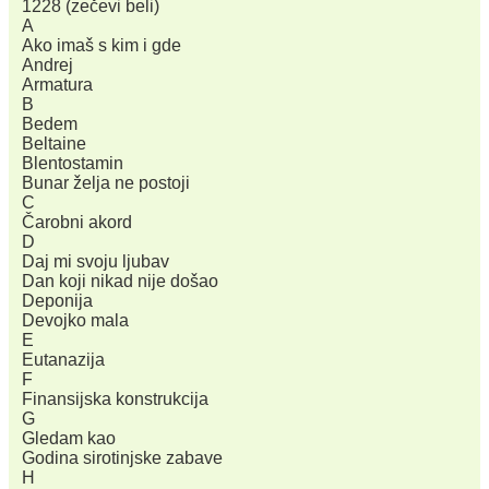
1228 (zečevi beli)
A
Ako imaš s kim i gde
Andrej
Armatura
B
Bedem
Beltaine
Blentostamin
Bunar želja ne postoji
C
Čarobni akord
D
Daj mi svoju ljubav
Dan koji nikad nije došao
Deponija
Devojko mala
E
Eutanazija
F
Finansijska konstrukcija
G
Gledam kao
Godina sirotinjske zabave
H