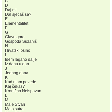
C
D
Daj mi
Dal sjećaš se?
E
Elementalitet
F
G
Glavu gore
Gospoda Suzaniš
H
Hrvatski psiho
I
Idem lagano dalje
Iz dana u dan
J
Jednog dana
K
Kad ritam povede
Kaj čekaš?
Kronično Neispavan
L
M
Male Stvari
Malo sutra