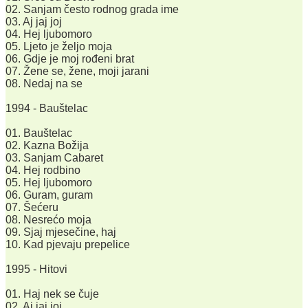
02. Sanjam često rodnog grada ime
03. Aj jaj joj
04. Hej ljubomoro
05. Ljeto je željo moja
06. Gdje je moj rođeni brat
07. Žene se, žene, moji jarani
08. Nedaj na se
1994 - Bauštelac
01. Bauštelac
02. Kazna Božija
03. Sanjam Cabaret
04. Hej rodbino
05. Hej ljubomoro
06. Guram, guram
07. Šećeru
08. Nesrećo moja
09. Sjaj mjesečine, haj
10. Kad pjevaju prepelice
1995 - Hitovi
01. Haj nek se čuje
02. Aj jaj joj