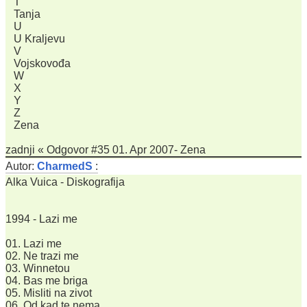
T
Tanja
U
U Kraljevu
V
Vojskovođa
W
X
Y
Z
Zena
zadnji « Odgovor #35 01. Apr 2007- Zena
Autor:
CharmedS
:
Alka Vuica - Diskografija
1994 - Lazi me
01. Lazi me
02. Ne trazi me
03. Winnetou
04. Bas me briga
05. Misliti na zivot
06. Od kad te nema