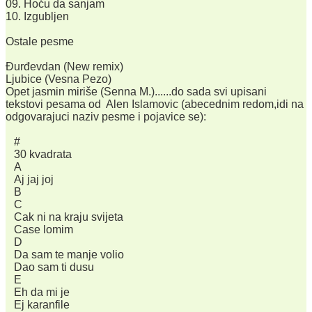
09. Hoću da sanjam
10. Izgubljen
Ostale pesme
Đurđevdan (New remix)
Ljubice (Vesna Pezo)
Opet jasmin miriše (Senna M.)......do sada svi upisani
tekstovi pesama od Alen Islamovic (abecednim redom,idi na
odgovarajuci naziv pesme i pojavice se):
#
30 kvadrata
A
Aj jaj joj
B
C
Cak ni na kraju svijeta
Case lomim
D
Da sam te manje volio
Dao sam ti dusu
E
Eh da mi je
Ej karanfile