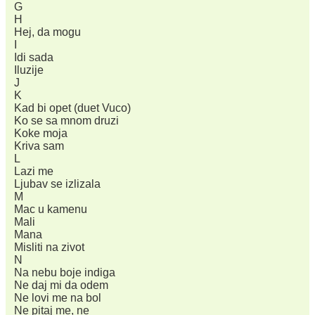
G
H
Hej, da mogu
I
Idi sada
Iluzije
J
K
Kad bi opet (duet Vuco)
Ko se sa mnom druzi
Koke moja
Kriva sam
L
Lazi me
Ljubav se izlizala
M
Mac u kamenu
Mali
Mana
Misliti na zivot
N
Na nebu boje indiga
Ne daj mi da odem
Ne lovi me na bol
Ne pitaj me, ne