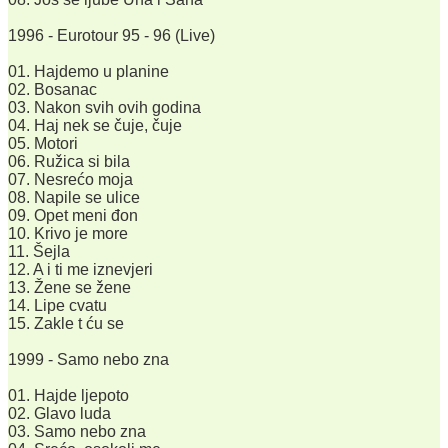
1996 - Eurotour 95 - 96 (Live)
01. Hajdemo u planine
02. Bosanac
03. Nakon svih ovih godina
04. Haj nek se čuje, čuje
05. Motori
06. Ružica si bila
07. Nesrećo moja
08. Napile se ulice
09. Opet meni đon
10. Krivo je more
11. Šejla
12. A i ti me iznevjeri
13. Žene se žene
14. Lipe cvatu
15. Zakle t ću se
1999 - Samo nebo zna
01. Hajde ljepoto
02. Glavo luda
03. Samo nebo zna