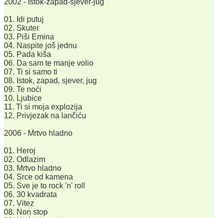
2002 - Istok-zapad-sjever-jug
01. Idi putuj
02. Skuter
03. Piši Emina
04. Naspite još jednu
05. Pada kiša
06. Da sam te manje volio
07. Ti si samo ti
08. Istok, zapad, sjever, jug
09. Te noći
10. Ljubice
11. Ti si moja explozija
12. Privjezak na lančiću
2006 - Mrtvo hladno
01. Heroj
02. Odlazim
03. Mrtvo hladno
04. Srce od kamena
05. Sve je to rock 'n' roll
06. 30 kvadrata
07. Vitez
08. Non stop