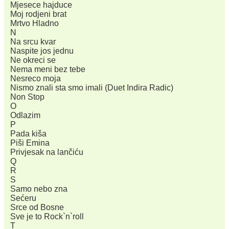
Mjesece hajduce
Moj rodjeni brat
Mrtvo Hladno
N
Na srcu kvar
Naspite jos jednu
Ne okreci se
Nema meni bez tebe
Nesreco moja
Nismo znali sta smo imali (Duet Indira Radic)
Non Stop
O
Odlazim
P
Pada kiša
Piši Emina
Privjesak na lančiću
Q
R
S
Samo nebo zna
Sećeru
Srce od Bosne
Sve je to Rock`n`roll
T