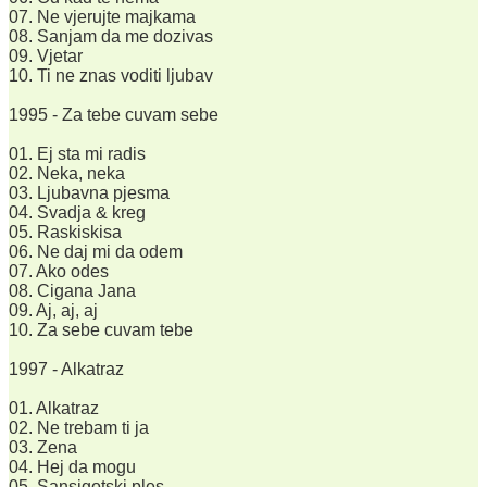
07. Ne vjerujte majkama
08. Sanjam da me dozivas
09. Vjetar
10. Ti ne znas voditi ljubav
1995 - Za tebe cuvam sebe
01. Ej sta mi radis
02. Neka, neka
03. Ljubavna pjesma
04. Svadja & kreg
05. Raskiskisa
06. Ne daj mi da odem
07. Ako odes
08. Cigana Jana
09. Aj, aj, aj
10. Za sebe cuvam tebe
1997 - Alkatraz
01. Alkatraz
02. Ne trebam ti ja
03. Zena
04. Hej da mogu
05. Sansigotski ples