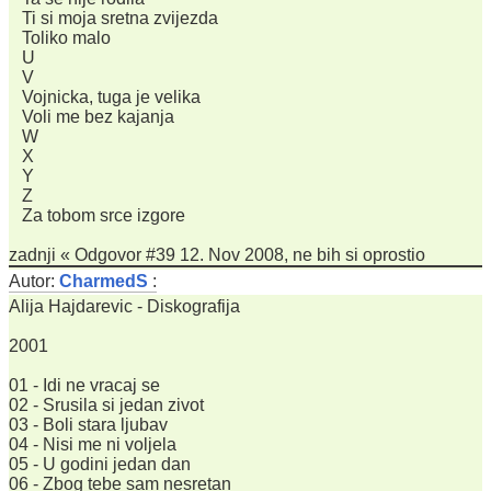
Ti si moja sretna zvijezda
Toliko malo
U
V
Vojnicka, tuga je velika
Voli me bez kajanja
W
X
Y
Z
Za tobom srce izgore
zadnji « Odgovor #39 12. Nov 2008, ne bih si oprostio
Autor:
CharmedS
:
Alija Hajdarevic - Diskografija
2001
01 - Idi ne vracaj se
02 - Srusila si jedan zivot
03 - Boli stara ljubav
04 - Nisi me ni voljela
05 - U godini jedan dan
06 - Zbog tebe sam nesretan