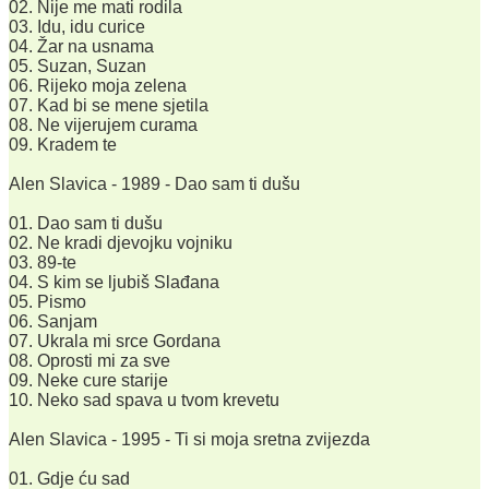
02. Nije me mati rodila
03. Idu, idu curice
04. Žar na usnama
05. Suzan, Suzan
06. Rijeko moja zelena
07. Kad bi se mene sjetila
08. Ne vijerujem curama
09. Kradem te
Alen Slavica - 1989 - Dao sam ti dušu
01. Dao sam ti dušu
02. Ne kradi djevojku vojniku
03. 89-te
04. S kim se ljubiš Slađana
05. Pismo
06. Sanjam
07. Ukrala mi srce Gordana
08. Oprosti mi za sve
09. Neke cure starije
10. Neko sad spava u tvom krevetu
Alen Slavica - 1995 - Ti si moja sretna zvijezda
01. Gdje ću sad