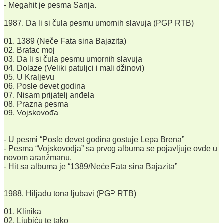
- Megahit je pesma Sanja.
1987. Da li si čula pesmu umornih slavuja (PGP RTB)
01. 1389 (Neče Fata sina Bajazita)
02. Bratac moj
03. Da li si čula pesmu umornih slavuja
04. Dolaze (Veliki patuljci i mali džinovi)
05. U Kraljevu
06. Posle devet godina
07. Nisam prijatelj anđela
08. Prazna pesma
09. Vojskovođa
- U pesmi “Posle devet godina gostuje Lepa Brena”
- Pesma “Vojskovodja” sa prvog albuma se pojavljuje ovde u
novom aranžmanu.
- Hit sa albuma je “1389/Neće Fata sina Bajazita”
1988. Hiljadu tona ljubavi (PGP RTB)
01. Klinika
02. Ljubiću te tako