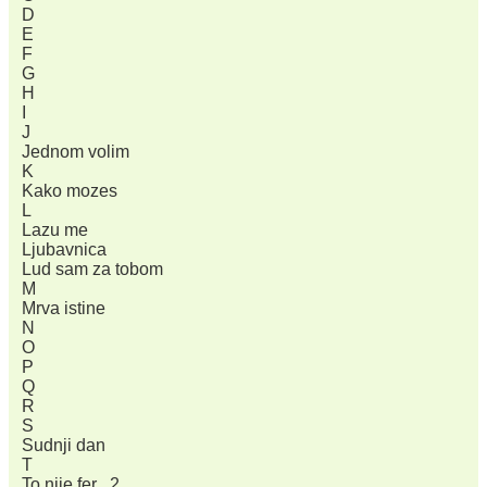
D
E
F
G
H
I
J
Jednom volim
K
Kako mozes
L
Lazu me
Ljubavnica
Lud sam za tobom
M
Mrva istine
N
O
P
Q
R
S
Sudnji dan
T
To nije fer 2