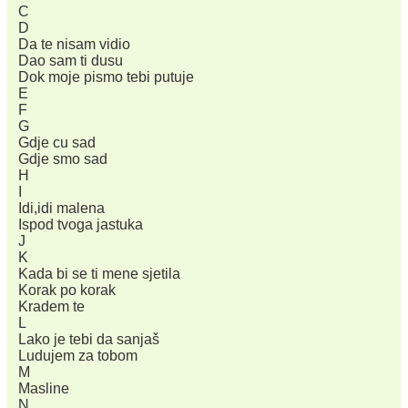
C
D
Da te nisam vidio
Dao sam ti dusu
Dok moje pismo tebi putuje
E
F
G
Gdje cu sad
Gdje smo sad
H
I
Idi,idi malena
Ispod tvoga jastuka
J
K
Kada bi se ti mene sjetila
Korak po korak
Kradem te
L
Lako je tebi da sanjaš
Ludujem za tobom
M
Masline
N