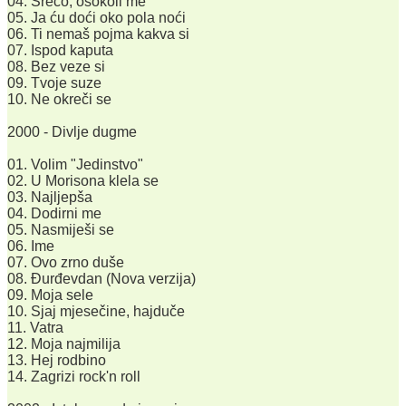
04. Srećo, osokoli me
05. Ja ću doći oko pola noći
06. Ti nemaš pojma kakva si
07. Ispod kaputa
08. Bez veze si
09. Tvoje suze
10. Ne okreči se
2000 - Divlje dugme
01. Volim "Jedinstvo"
02. U Morisona klela se
03. Najljepša
04. Dodirni me
05. Nasmiješi se
06. Ime
07. Ovo zrno duše
08. Đurđevdan (Nova verzija)
09. Moja sele
10. Sjaj mjesečine, hajduče
11. Vatra
12. Moja najmilija
13. Hej rodbino
14. Zagrizi rock'n roll