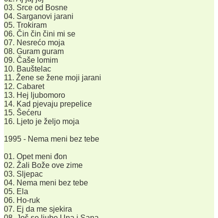
03. Srce od Bosne
04. Sarganovi jarani
05. Trokiram
06. Čin čin čini mi se
07. Nesrećo moja
08. Guram guram
09. Čaše lomim
10. Bauštelac
11. Žene se žene moji jarani
12. Cabaret
13. Hej ljubomoro
14. Kad pjevaju prepelice
15. Šećeru
16. Ljeto je željo moja
1995 - Nema meni bez tebe
01. Opet meni đon
02. Žali Bože ove zime
03. Sljepac
04. Nema meni bez tebe
05. Ela
06. Ho-ruk
07. Ej da me sjekira
08. Još se ljube Una i Sana