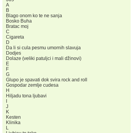
A
B
Blago onom ko te ne sanja
Bosko Buha
Bratac moj
C
Cigareta
D
Da li si cula pesmu umornih slavuja
Dodjes
Dolaze (veliki patuljci i mali džinovi)
E
F
G
Glupo je spavati dok svira rock and roll
Gospodar zemlje cudesa
H
Hiljadu tona ljubavi
I
J
K
Kesten
Klinika
L