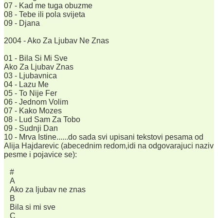
07 - Kad me tuga obuzme
08 - Tebe ili pola svijeta
09 - Djana
2004 - Ako Za Ljubav Ne Znas
01 - Bila Si Mi Sve
Ako Za Ljubav Znas
03 - Ljubavnica
04 - Lazu Me
05 - To Nije Fer
06 - Jednom Volim
07 - Kako Mozes
08 - Lud Sam Za Tobo
09 - Sudnji Dan
10 - Mrva Istine......do sada svi upisani tekstovi pesama od
Alija Hajdarevic (abecednim redom,idi na odgovarajuci naziv
pesme i pojavice se):
#
A
Ako za ljubav ne znas
B
Bila si mi sve
C