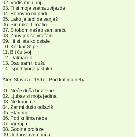
02. Vodiš me u raj
03. Ti si moja sretna zvijezda
04. Ponovno mi priđi
05. Lako je tebi de sanjaš
06. Širi ruke, Croatio
07. S tobom našao sam sreću
08. Zauvijek se vračam
09. I ti si ista ko ostale
10. Kockar Stipe
11. Bit ću tvoj
12. Dalmacijo
13. Dao sam ti dušu
14. Ispod tvoga jastuka
Alen Slavica - 1997 - Pod krilima neba
01. Neće duša bez tebe
02. Ljubav si moja jedina
03. Ne kuni me
04. Zar mi dušo odlaziš
05. Stari moj
06. Pod krilima neba
07. Vjeruj mi
08. Godine prolaze
09. Jednostavna priča