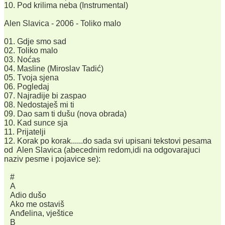
10. Pod krilima neba (Instrumental)
Alen Slavica - 2006 - Toliko malo
01. Gdje smo sad
02. Toliko malo
03. Noćas
04. Masline (Miroslav Tadić)
05. Tvoja sjena
06. Pogledaj
07. Najradije bi zaspao
08. Nedostaješ mi ti
09. Dao sam ti dušu (nova obrada)
10. Kad sunce sja
11. Prijatelji
12. Korak po korak......do sada svi upisani tekstovi pesama
od Alen Slavica (abecednim redom,idi na odgovarajuci
naziv pesme i pojavice se):
#
A
Adio dušo
Ako me ostaviš
Anđelina, vještice
B