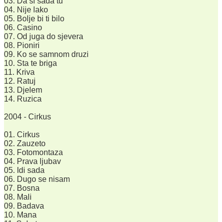
03. Da si sada tu
04. Nije lako
05. Bolje bi ti bilo
06. Casino
07. Od juga do sjevera
08. Pioniri
09. Ko se samnom druzi
10. Sta te briga
11. Kriva
12. Ratuj
13. Djelem
14. Ruzica
2004 - Cirkus
01. Cirkus
02. Zauzeto
03. Fotomontaza
04. Prava ljubav
05. Idi sada
06. Dugo se nisam
07. Bosna
08. Mali
09. Badava
10. Mana