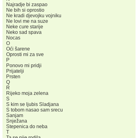
Najradje bi zaspao
Ne bih si oprostio
Ne kradi djevojku vojniku
Ne lovi me na suze
Neke cure starije
Neko sad spava
Nocas
O
Oći šarene
Oprosti mi za sve
P
Ponovo mi pridji
Prijatelji
Prsten
Q
R
Rijeko moja zelena
S
S kim se ljubis Sladjana
S tobom nasao sam srecu
Sanjam
Snježana
Stepenica do neba
T
Ta se nije rodila