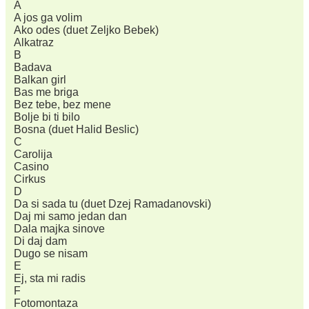
A
A jos ga volim
Ako odes (duet Zeljko Bebek)
Alkatraz
B
Badava
Balkan girl
Bas me briga
Bez tebe, bez mene
Bolje bi ti bilo
Bosna (duet Halid Beslic)
C
Carolija
Casino
Cirkus
D
Da si sada tu (duet Dzej Ramadanovski)
Daj mi samo jedan dan
Dala majka sinove
Di daj dam
Dugo se nisam
E
Ej, sta mi radis
F
Fotomontaza