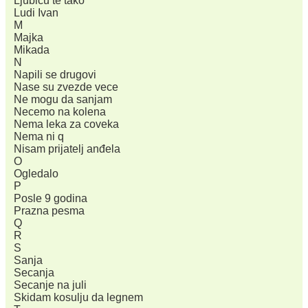
Ljubicu te tako
Ludi Ivan
M
Majka
Mikada
N
Napili se drugovi
Nase su zvezde vece
Ne mogu da sanjam
Necemo na kolena
Nema leka za coveka
Nema ni q
Nisam prijatelj anđela
O
Ogledalo
P
Posle 9 godina
Prazna pesma
Q
R
S
Sanja
Secanja
Secanje na juli
Skidam kosulju da legnem