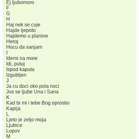
Ej ljubomoro
F
G
H
Haj nek se cuje
Hajde ljepoto
Hajdemo u planine
Heroj
Hocu da sanjam
I
Idemi na more
Idi, putuj
Ispod kaputa
Izgubljen
J
Ja cu doci oko pola noci
Jos se ljube Una i Sana
K
Kad bi mi i tebe Bog oprostio
Kapija
L
Ljeto je zeljo moja
Ljubice
Lopov
M