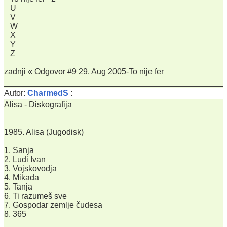
U
V
W
X
Y
Z
zadnji « Odgovor #9 29. Aug 2005-To nije fer
Autor:
CharmedS
:
Alisa - Diskografija
1985. Alisa (Jugodisk)
1. Sanja
2. Ludi Ivan
3. Vojskovodja
4. Mikada
5. Tanja
6. Ti razumeš sve
7. Gospodar zemlje čudesa
8. 365