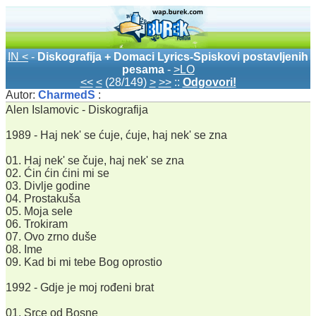
IN <
-
Diskografija + Domaci Lyrics-Spiskovi postavljenih
pesama
-
>LO
<<
<
(28/149)
>
>>
::
Odgovori!
Autor:
CharmedS
:
Alen Islamovic - Diskografija
1989 - Haj nek' se ćuje, ćuje, haj nek' se zna
01. Haj nek' se čuje, haj nek' se zna
02. Ćin ćin ćini mi se
03. Divlje godine
04. Prostakuša
05. Moja sele
06. Trokiram
07. Ovo zrno duše
08. Ime
09. Kad bi mi tebe Bog oprostio
1992 - Gdje je moj rođeni brat
01. Srce od Bosne