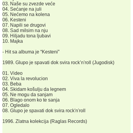
03. Naše su zvezde veće
04. Sećanje na juli
05. Nećemo na kolena
06. Kesteni
07. Napili se drugovi
08. Sad milsim na nju
09. Hiljadu tona ljubavi
10. Majka
- Hit sa albuma je “Kesteni”
1989. Glupo je spavati dok svira rock’n'roll (Jugodisk)
01. Video
02. Viva la revolucion
03. Beba
04. Skidam košulju da legnem
05. Ne mogu da sanjam
06. Blago onom ko te sanja
07. Ogledalo
08. Glupo je spavati dok svira rock'n'roll
1996. Zlatna kolekcija (Raglas Records)