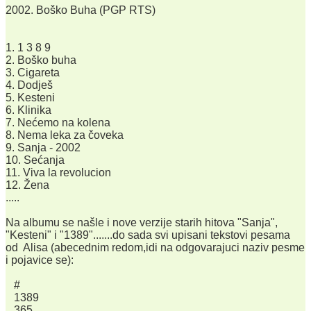
2002. Boško Buha (PGP RTS)
1. 1 3 8 9
2. Boško buha
3. Cigareta
4. Dodješ
5. Kesteni
6. Klinika
7. Nećemo na kolena
8. Nema leka za čoveka
9. Sanja - 2002
10. Sećanja
11. Viva la revolucion
12. Žena
.....
Na albumu se našle i nove verzije starih hitova "Sanja",
"Kesteni" i "1389".......do sada svi upisani tekstovi pesama
od Alisa (abecednim redom,idi na odgovarajuci naziv pesme
i pojavice se):
#
1389
365