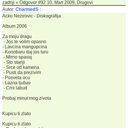
zadnji « Odgovor #92 10. Mart 2009, Drugovi
Autor:
CharmedS
:
Acko Nezirovic - Diskografija
Album 2006
Za moju dragu
- Jos te volim opasno
- Lavcina mangupcina
- Konobaru daj jos turu
- Mirno spavaj
- Sto stariji
- Srce od kamena
- Pusti da prezivim
- Posveta ocu
- Lazna ljubav
- Crni labud
Probaj minut mog zivota
Kupicu ti zlato
Kupicu ti zlato