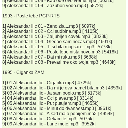
8] Aleksandar Ilic 08 - Kad ode ovo vreme.mp3 [ 5631k]
9] Aleksandar Ilic 09 - Zazubori vodo.mp3 [ 5872k]
1993 - Posle tebe PGP-RTS
1] Aleksandar Ilic 01 - Zeno zla....mp3 [ 6097k]
2] Aleksandar Ilic 02 - Oci sudbine.mp3 [ 4105k]
3] Aleksandar Ilic 03 - Zaljubljen covek.mp3 [ 3828k]
4] Aleksandar Ilic 04 - Gledao sam nocas.mp3 [ 4601k]
5] Aleksandar Ilic 05 - Ti si bila moj san....mp3 [ 5773k]
6] Aleksandar Ilic 06 - Posle tebe nista novo.mp3 [ 5418k]
7] Aleksandar Ilic 07 - Daj mi ruku.mp3 [ 3638k]
8] Aleksandar Ilic 08 - Prevari me oko tvoje.mp3 [ 4643k]
1995 - Ciganka ZAM
1] 01 Aleksandar Ilic - Ciganka.mp3 [ 4725k]
2] 02 Aleksandar Ilic - Da mi je ova pamet bila.mp3 [ 4353k]
3] 03 Aleksandar Ilic - Ja sam popio.mp3 [ 5173k]
4] 04 Aleksandar Ilic - Oci plave.mp3 [ 3314k]
5] 05 Aleksandar Ilic - Put putujem.mp3 [ 4655k]
6] 06 Aleksandar Ilic - Minut do dvanaest.mp3 [ 3961k]
7] 07 Aleksandar Ilic - A kad malo popijem.mp3 [ 4954k]
8] 08 Aleksandar Ilic - Cekam te.mp3 [ 5075k]
9] 09 Aleksandar Ilic - Lane moje.mp3 [ 3952k]