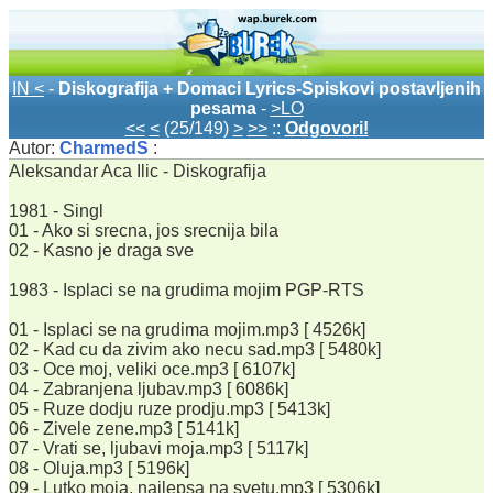
IN <
-
Diskografija + Domaci Lyrics-Spiskovi postavljenih
pesama
-
>LO
<<
<
(25/149)
>
>>
::
Odgovori!
Autor:
CharmedS
:
Aleksandar Aca Ilic - Diskografija
1981 - Singl
01 - Ako si srecna, jos srecnija bila
02 - Kasno je draga sve
1983 - Isplaci se na grudima mojim PGP-RTS
01 - Isplaci se na grudima mojim.mp3 [ 4526k]
02 - Kad cu da zivim ako necu sad.mp3 [ 5480k]
03 - Oce moj, veliki oce.mp3 [ 6107k]
04 - Zabranjena ljubav.mp3 [ 6086k]
05 - Ruze dodju ruze prodju.mp3 [ 5413k]
06 - Zivele zene.mp3 [ 5141k]
07 - Vrati se, ljubavi moja.mp3 [ 5117k]
08 - Oluja.mp3 [ 5196k]
09 - Lutko moja, najlepsa na svetu.mp3 [ 5306k]