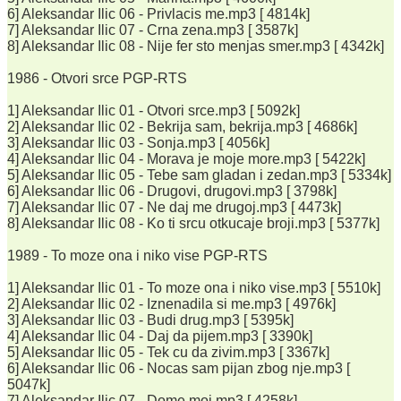
6] Aleksandar Ilic 06 - Privlacis me.mp3 [ 4814k]
7] Aleksandar Ilic 07 - Crna zena.mp3 [ 3587k]
8] Aleksandar Ilic 08 - Nije fer sto menjas smer.mp3 [ 4342k]
1986 - Otvori srce PGP-RTS
1] Aleksandar Ilic 01 - Otvori srce.mp3 [ 5092k]
2] Aleksandar Ilic 02 - Bekrija sam, bekrija.mp3 [ 4686k]
3] Aleksandar Ilic 03 - Sonja.mp3 [ 4056k]
4] Aleksandar Ilic 04 - Morava je moje more.mp3 [ 5422k]
5] Aleksandar Ilic 05 - Tebe sam gladan i zedan.mp3 [ 5334k]
6] Aleksandar Ilic 06 - Drugovi, drugovi.mp3 [ 3798k]
7] Aleksandar Ilic 07 - Ne daj me drugoj.mp3 [ 4473k]
8] Aleksandar Ilic 08 - Ko ti srcu otkucaje broji.mp3 [ 5377k]
1989 - To moze ona i niko vise PGP-RTS
1] Aleksandar Ilic 01 - To moze ona i niko vise.mp3 [ 5510k]
2] Aleksandar Ilic 02 - Iznenadila si me.mp3 [ 4976k]
3] Aleksandar Ilic 03 - Budi drug.mp3 [ 5395k]
4] Aleksandar Ilic 04 - Daj da pijem.mp3 [ 3390k]
5] Aleksandar Ilic 05 - Tek cu da zivim.mp3 [ 3367k]
6] Aleksandar Ilic 06 - Nocas sam pijan zbog nje.mp3 [
5047k]
7] Aleksandar Ilic 07 - Dome moj.mp3 [ 4258k]