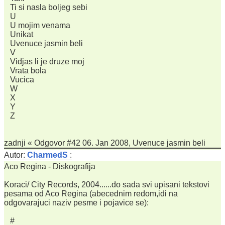
Ti si nasla boljeg sebi
U
U mojim venama
Unikat
Uvenuce jasmin beli
V
Vidjas li je druze moj
Vrata bola
Vucica
W
X
Y
Z
zadnji « Odgovor #42 06. Jan 2008, Uvenuce jasmin beli
Autor:
CharmedS
:
Aco Regina - Diskografija
Koraci/ City Records, 2004......do sada svi upisani tekstovi
pesama od Aco Regina (abecednim redom,idi na
odgovarajuci naziv pesme i pojavice se):
#