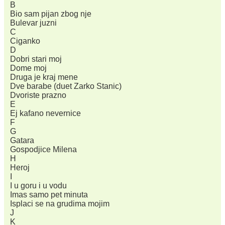
B
Bio sam pijan zbog nje
Bulevar juzni
C
Ciganko
D
Dobri stari moj
Dome moj
Druga je kraj mene
Dve barabe (duet Zarko Stanic)
Dvoriste prazno
E
Ej kafano nevernice
F
G
Gatara
Gospodjice Milena
H
Heroj
I
I u goru i u vodu
Imas samo pet minuta
Isplaci se na grudima mojim
J
K