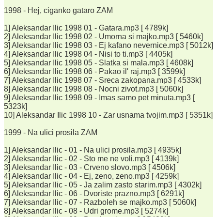
1998 - Hej, ciganko gataro ZAM
1] Aleksandar Ilic 1998 01 - Gatara.mp3 [ 4789k]
2] Aleksandar Ilic 1998 02 - Umorna si majko.mp3 [ 5460k]
3] Aleksandar Ilic 1998 03 - Ej kafano nevernice.mp3 [ 5012k]
4] Aleksandar Ilic 1998 04 - Nisi to ti.mp3 [ 4405k]
5] Aleksandar Ilic 1998 05 - Slatka si mala.mp3 [ 4608k]
6] Aleksandar Ilic 1998 06 - Pakao il' raj.mp3 [ 3599k]
7] Aleksandar Ilic 1998 07 - Sreca zakopana.mp3 [ 4533k]
8] Aleksandar Ilic 1998 08 - Nocni zivot.mp3 [ 5060k]
9] Aleksandar Ilic 1998 09 - Imas samo pet minuta.mp3 [
5323k]
10] Aleksandar Ilic 1998 10 - Zar usnama tvojim.mp3 [ 5351k]
1999 - Na ulici prosila ZAM
1] Aleksandar Ilic - 01 - Na ulici prosila.mp3 [ 4935k]
2] Aleksandar Ilic - 02 - Sto me ne voli.mp3 [ 4139k]
3] Aleksandar Ilic - 03 - Crveno slovo.mp3 [ 4506k]
4] Aleksandar Ilic - 04 - Ej, zeno, zeno.mp3 [ 4259k]
5] Aleksandar Ilic - 05 - Ja zalim zasto starim.mp3 [ 4302k]
6] Aleksandar Ilic - 06 - Dvoriste prazno.mp3 [ 6291k]
7] Aleksandar Ilic - 07 - Razboleh se majko.mp3 [ 5060k]
8] Aleksandar Ilic - 08 - Udri grome.mp3 [ 5274k]