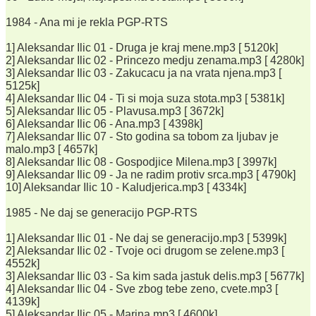
1984 - Ana mi je rekla PGP-RTS
1] Aleksandar Ilic 01 - Druga je kraj mene.mp3 [ 5120k]
2] Aleksandar Ilic 02 - Princezo medju zenama.mp3 [ 4280k]
3] Aleksandar Ilic 03 - Zakucacu ja na vrata njena.mp3 [
5125k]
4] Aleksandar Ilic 04 - Ti si moja suza stota.mp3 [ 5381k]
5] Aleksandar Ilic 05 - Plavusa.mp3 [ 3672k]
6] Aleksandar Ilic 06 - Ana.mp3 [ 4398k]
7] Aleksandar Ilic 07 - Sto godina sa tobom za ljubav je
malo.mp3 [ 4657k]
8] Aleksandar Ilic 08 - Gospodjice Milena.mp3 [ 3997k]
9] Aleksandar Ilic 09 - Ja ne radim protiv srca.mp3 [ 4790k]
10] Aleksandar Ilic 10 - Kaludjerica.mp3 [ 4334k]
1985 - Ne daj se generacijo PGP-RTS
1] Aleksandar Ilic 01 - Ne daj se generacijo.mp3 [ 5399k]
2] Aleksandar Ilic 02 - Tvoje oci drugom se zelene.mp3 [
4552k]
3] Aleksandar Ilic 03 - Sa kim sada jastuk delis.mp3 [ 5677k]
4] Aleksandar Ilic 04 - Sve zbog tebe zeno, cvete.mp3 [
4139k]
5] Aleksandar Ilic 05 - Marina.mp3 [ 4600k]