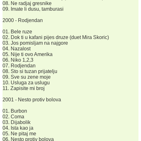
08. Ne radjaj gresnike
09. Imate li dusu, tamburasi
2000 - Rodjendan
01. Bele ruze
02. Dok ti u kafani pijes druze (duet Mira Skoric)
03. Jos pomisljam na najgore
04. Nazalost
05. Nije ti ovo Amerika
06. Niko 1,2,3
07. Rodjendan
08. Sto si tuzan prijatelju
09. Sve su zene moje
10. Usluga za uslugu
11. Zapisite mi broj
2001 - Nesto protiv bolova
01. Burbon
02. Coma
03. Dijabolik
04. Ista kao ja
05. Ne pitaj me
06. Nesto protiv bolova