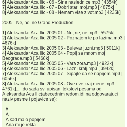
6] Aleksandar Aca Ilic - 06 - Sine naslednice.mp3 [ 4354k]
7] Aleksandar Aca Ilic - 07 - Dobri stari moj.mp3 [ 4875k]
8] Aleksandar Aca Ilic - 08 - Nemam vise zivot.mp3 [ 4235k]
2005 - Ne, ne, ne Grand Production
1] Aleksandar Aca Ilic 2005 01 - Ne, ne, ne.mp3 [ 5575k]
2] Aleksandar Aca Ilic 2005 02 - Poznajem te po lazima.mp3 [
4676k]
3] Aleksandar Aca Ilic 2005 03 - Bulevar juzni.mp3 [ 5011k]
4] Aleksandar Aca Ilic 2005 04 - Popij sa mnom moj
Beograde.mp3 [ 5468k]
5] Aleksandar Aca Ilic 2005 05 - Vara zora.mp3 [ 4922k]
6] Aleksandar Aca Ilic 2005 06 - Lazni kralj.mp3 [ 3942k]
7] Aleksandar Aca Ilic 2005 07 - Sipajte da se napijem.mp3 [
6056k]
8] Aleksandar Aca Ilic 2005 08 - Ove dve kraj mene.mp3 [
4761k]......do sada svi upisani tekstovi pesama od
Aleksandar Aca Ilic(abecednim redom,idi na odgovarajuci
naziv pesme i pojavice se):
#
A
A kad malo popijem
Ana mi je rekla