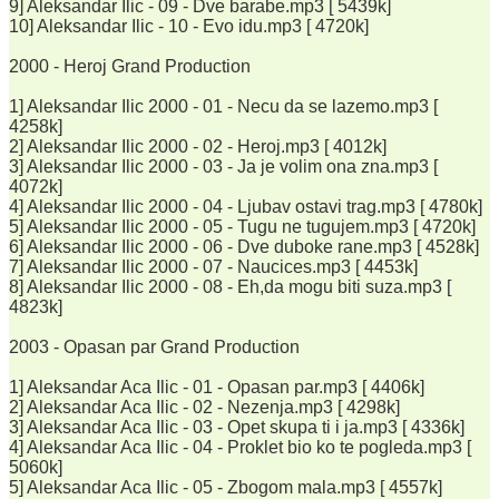
9] Aleksandar Ilic - 09 - Dve barabe.mp3 [ 5439k]
10] Aleksandar Ilic - 10 - Evo idu.mp3 [ 4720k]
2000 - Heroj Grand Production
1] Aleksandar Ilic 2000 - 01 - Necu da se lazemo.mp3 [
4258k]
2] Aleksandar Ilic 2000 - 02 - Heroj.mp3 [ 4012k]
3] Aleksandar Ilic 2000 - 03 - Ja je volim ona zna.mp3 [
4072k]
4] Aleksandar Ilic 2000 - 04 - Ljubav ostavi trag.mp3 [ 4780k]
5] Aleksandar Ilic 2000 - 05 - Tugu ne tugujem.mp3 [ 4720k]
6] Aleksandar Ilic 2000 - 06 - Dve duboke rane.mp3 [ 4528k]
7] Aleksandar Ilic 2000 - 07 - Naucices.mp3 [ 4453k]
8] Aleksandar Ilic 2000 - 08 - Eh,da mogu biti suza.mp3 [
4823k]
2003 - Opasan par Grand Production
1] Aleksandar Aca Ilic - 01 - Opasan par.mp3 [ 4406k]
2] Aleksandar Aca Ilic - 02 - Nezenja.mp3 [ 4298k]
3] Aleksandar Aca Ilic - 03 - Opet skupa ti i ja.mp3 [ 4336k]
4] Aleksandar Aca Ilic - 04 - Proklet bio ko te pogleda.mp3 [
5060k]
5] Aleksandar Aca Ilic - 05 - Zbogom mala.mp3 [ 4557k]