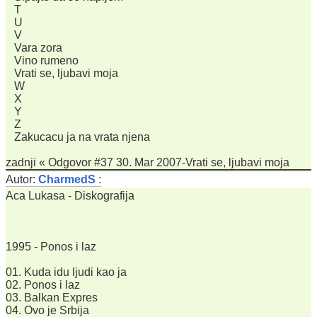
T
U
V
Vara zora
Vino rumeno
Vrati se, ljubavi moja
W
X
Y
Z
Zakucacu ja na vrata njena
zadnji « Odgovor #37 30. Mar 2007-Vrati se, ljubavi moja
Autor:
CharmedS
:
Aca Lukasa - Diskografija
1995 - Ponos i laz
01. Kuda idu ljudi kao ja
02. Ponos i laz
03. Balkan Expres
04. Ovo je Srbija