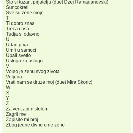
Sto si tuzan, prijatelju (duet Dzej Ramadanovski)
Suncokreti
Sve su zene moje
T
Ti dobro znas
Treca casa
Tudja si odavno
U
Udari prva
Umri u samoci
Upali svetlo
Usluga za uslugu
V
Voleo je zenu svog zivota
Voljena
Vrati nam se druze moj (duet Mira Skoric)
W
X
Y
Z
Za vencanim stolom
Zagrli me
Zapisite mi broj
Zbog jedne divne crne zene