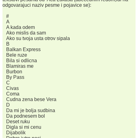
odgovarajuci naziv pesme i pojavice se):
#
A
A kada odem
Ako mislis da sam
Ako su tvoja usta otrov sipala
B
Balkan Express
Bele ruze
Bila si odlicna
Blamiras me
Burbon
By Pass
C
Civas
Coma
Cudna zena bese Vera
D
Da mi je bolja sudbina
Da podnesem bol
Deset ruku
Digla si mi cenu
Dijabolik