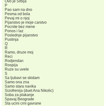
Ovo je Srbija
P
Pao sam na dno
Pesma od bola
Pevaj mi o njoj
Pijanstvo je moje carstvo
Pocnite bez mene
Ponos i laz
Poslednje pijanstvo
Pustinja
Q
R
Ramo, druze moj
Reci
Rodjendan
Rospija
Ruze su uvele
S
Sa ljubavi se skidam
Samo ona zna
Samo stara navika
Sizofrenija (duet Ana Nikolic)
Soba za plakanje
Spavaj Beograde
Sta ucini crni gavrane