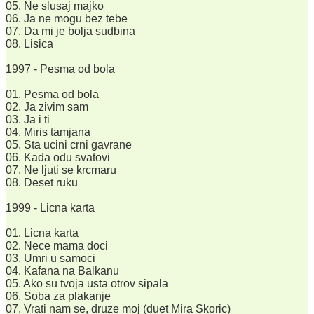
05. Ne slusaj majko
06. Ja ne mogu bez tebe
07. Da mi je bolja sudbina
08. Lisica
1997 - Pesma od bola
01. Pesma od bola
02. Ja zivim sam
03. Ja i ti
04. Miris tamjana
05. Sta ucini crni gavrane
06. Kada odu svatovi
07. Ne ljuti se krcmaru
08. Deset ruku
1999 - Licna karta
01. Licna karta
02. Nece mama doci
03. Umri u samoci
04. Kafana na Balkanu
05. Ako su tvoja usta otrov sipala
06. Soba za plakanje
07. Vrati nam se, druze moj (duet Mira Skoric)