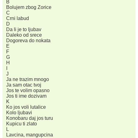
B
Bolujem zbog Zorice
C
Crni labud
D
Da li je to ljubav
Daleko od srece
Dogoreva do nokata
E
F
G
H
I
J
Ja ne trazim mnogo
Ja sam otac tvoj
Jos te volim opasno
Jos ti ime dozivam
K
Ko jos voli lutalice
Kolo ljubavi
Konobaru daj jos turu
Kupicu ti zlato
L
Lavcina, mangupcina