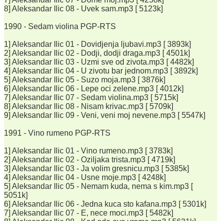
8] Aleksandar Ilic 08 - Uvek sam.mp3 [ 5123k]
1990 - Sedam violina PGP-RTS
1] Aleksandar Ilic 01 - Dovidjenja ljubavi.mp3 [ 3893k]
2] Aleksandar Ilic 02 - Dodji, dodji draga.mp3 [ 4501k]
3] Aleksandar Ilic 03 - Uzmi sve od zivota.mp3 [ 4482k]
4] Aleksandar Ilic 04 - U zivotu bar jednom.mp3 [ 3892k]
5] Aleksandar Ilic 05 - Suzo moja.mp3 [ 3876k]
6] Aleksandar Ilic 06 - Lepe oci zelene.mp3 [ 4012k]
7] Aleksandar Ilic 07 - Sedam violina.mp3 [ 5715k]
8] Aleksandar Ilic 08 - Nisam krivac.mp3 [ 5709k]
9] Aleksandar Ilic 09 - Veni, veni moj nevene.mp3 [ 5547k]
1991 - Vino rumeno PGP-RTS
1] Aleksandar Ilic 01 - Vino rumeno.mp3 [ 3783k]
2] Aleksandar Ilic 02 - Oziljaka trista.mp3 [ 4719k]
3] Aleksandar Ilic 03 - Ja volim gresnicu.mp3 [ 5385k]
4] Aleksandar Ilic 04 - Usne moje.mp3 [ 4248k]
5] Aleksandar Ilic 05 - Nemam kuda, nema s kim.mp3 [
5051k]
6] Aleksandar Ilic 06 - Jedna kuca sto kafana.mp3 [ 5301k]
7] Aleksandar Ilic 07 - E, nece moci.mp3 [ 5482k]