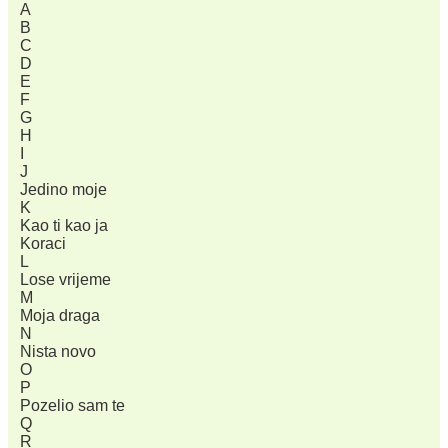
A
B
C
D
E
F
G
H
I
J
Jedino moje
K
Kao ti kao ja
Koraci
L
Lose vrijeme
M
Moja draga
N
Nista novo
O
P
Pozelio sam te
Q
R