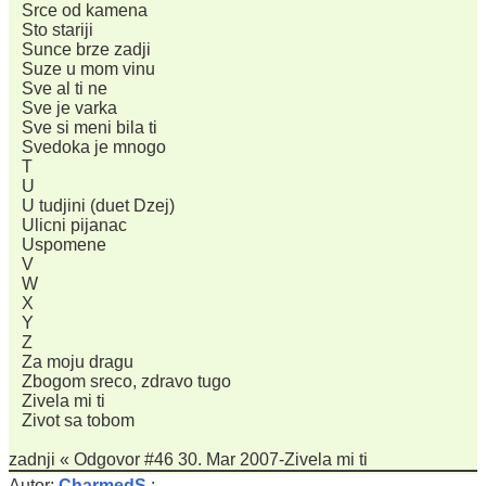
Srce od kamena
Sto stariji
Sunce brze zadji
Suze u mom vinu
Sve al ti ne
Sve je varka
Sve si meni bila ti
Svedoka je mnogo
T
U
U tudjini (duet Dzej)
Ulicni pijanac
Uspomene
V
W
X
Y
Z
Za moju dragu
Zbogom sreco, zdravo tugo
Zivela mi ti
Zivot sa tobom
zadnji « Odgovor #46 30. Mar 2007-Zivela mi ti
Autor:
CharmedS
: