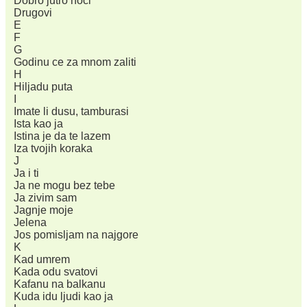
Dobro jutro noci
Drugovi
E
F
G
Godinu ce za mnom zaliti
H
Hiljadu puta
I
Imate li dusu, tamburasi
Ista kao ja
Istina je da te lazem
Iza tvojih koraka
J
Ja i ti
Ja ne mogu bez tebe
Ja zivim sam
Jagnje moje
Jelena
Jos pomisljam na najgore
K
Kad umrem
Kada odu svatovi
Kafanu na balkanu
Kuda idu ljudi kao ja