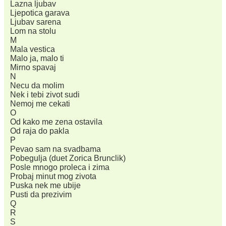
Lazna ljubav
Ljepotica garava
Ljubav sarena
Lom na stolu
M
Mala vestica
Malo ja, malo ti
Mirno spavaj
N
Necu da molim
Nek i tebi zivot sudi
Nemoj me cekati
O
Od kako me zena ostavila
Od raja do pakla
P
Pevao sam na svadbama
Pobegulja (duet Zorica Brunclik)
Posle mnogo proleca i zima
Probaj minut mog zivota
Puska nek me ubije
Pusti da prezivim
Q
R
S