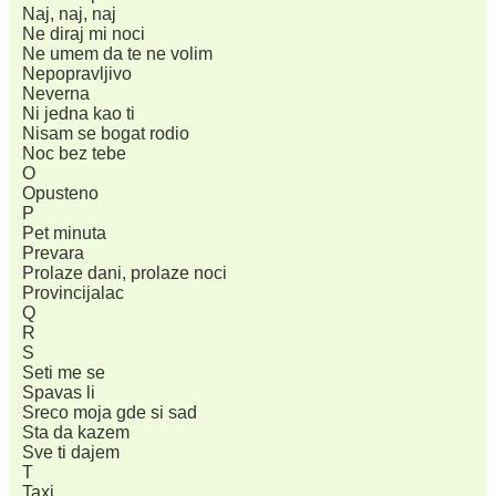
Naj, naj, naj
Ne diraj mi noci
Ne umem da te ne volim
Nepopravljivo
Neverna
Ni jedna kao ti
Nisam se bogat rodio
Noc bez tebe
O
Opusteno
P
Pet minuta
Prevara
Prolaze dani, prolaze noci
Provincijalac
Q
R
S
Seti me se
Spavas li
Sreco moja gde si sad
Sta da kazem
Sve ti dajem
T
Taxi