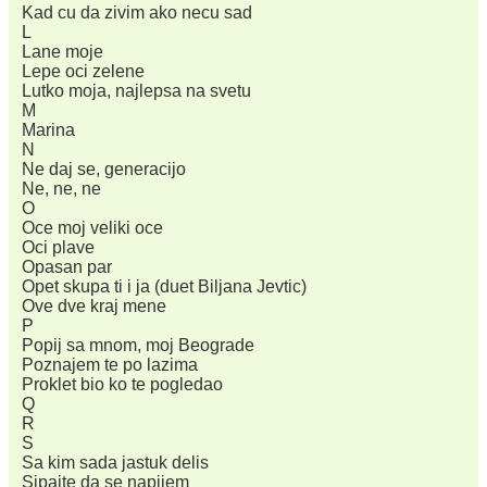
Kad cu da zivim ako necu sad
L
Lane moje
Lepe oci zelene
Lutko moja, najlepsa na svetu
M
Marina
N
Ne daj se, generacijo
Ne, ne, ne
O
Oce moj veliki oce
Oci plave
Opasan par
Opet skupa ti i ja (duet Biljana Jevtic)
Ove dve kraj mene
P
Popij sa mnom, moj Beograde
Poznajem te po lazima
Proklet bio ko te pogledao
Q
R
S
Sa kim sada jastuk delis
Sipajte da se napijem