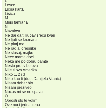
L
Lesce
Licna karta
Lisica
M
Miris tamjana
N
Nazalost
Ne daj da ti ljubav srecu kvari
Ne ljuti se krcmaru
Ne pitaj me
Ne radjaj gresnike
Ne slusaj, majko
Nece mama doci
Neka me po dobru pamte
Nesto protiv bolova
Nije ti ovo Amerika
Niko 1, 2 i 3
Niko kao ti (duet Danijela Vranic)
Nisam dobar bio
Nisam preziveo
Nocas mi se ne spava
O
Oprosti sto te volim
Ove noci jedna zena