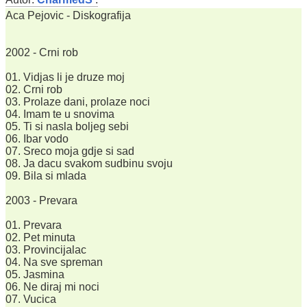
Aca Pejovic - Diskografija
2002 - Crni rob
01. Vidjas li je druze moj
02. Crni rob
03. Prolaze dani, prolaze noci
04. Imam te u snovima
05. Ti si nasla boljeg sebi
06. Ibar vodo
07. Sreco moja gdje si sad
08. Ja dacu svakom sudbinu svoju
09. Bila si mlada
2003 - Prevara
01. Prevara
02. Pet minuta
03. Provincijalac
04. Na sve spreman
05. Jasmina
06. Ne diraj mi noci
07. Vucica