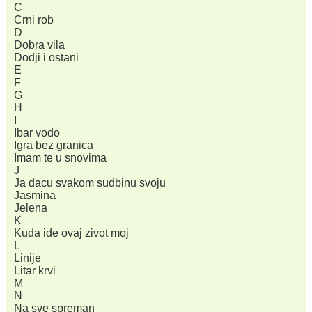
C
Crni rob
D
Dobra vila
Dodji i ostani
E
F
G
H
I
Ibar vodo
Igra bez granica
Imam te u snovima
J
Ja dacu svakom sudbinu svoju
Jasmina
Jelena
K
Kuda ide ovaj zivot moj
L
Linije
Litar krvi
M
N
Na sve spreman