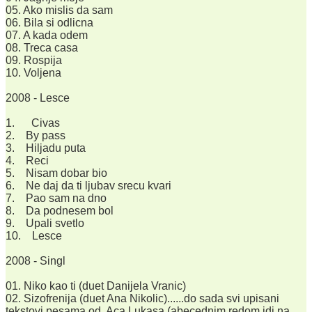
05. Ako mislis da sam
06. Bila si odlicna
07. A kada odem
08. Treca casa
09. Rospija
10. Voljena
2008 - Lesce
1. Civas
2. By pass
3. Hiljadu puta
4. Reci
5. Nisam dobar bio
6. Ne daj da ti ljubav srecu kvari
7. Pao sam na dno
8. Da podnesem bol
9. Upali svetlo
10. Lesce
2008 - Singl
01. Niko kao ti (duet Danijela Vranic)
02. Sizofrenija (duet Ana Nikolic)......do sada svi upisani
tekstovi pesama od Aca Lukasa (abecednim redom,idi na