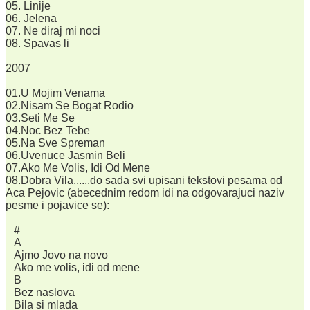
05. Linije
06. Jelena
07. Ne diraj mi noci
08. Spavas li
2007
01.U Mojim Venama
02.Nisam Se Bogat Rodio
03.Seti Me Se
04.Noc Bez Tebe
05.Na Sve Spreman
06.Uvenuce Jasmin Beli
07.Ako Me Volis, Idi Od Mene
08.Dobra Vila......do sada svi upisani tekstovi pesama od
Aca Pejovic (abecednim redom idi na odgovarajuci naziv
pesme i pojavice se):
#
A
Ajmo Jovo na novo
Ako me volis, idi od mene
B
Bez naslova
Bila si mlada