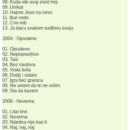
08. Kuda ide ovaj zivot moj
09. Unikat
10. Hajmo Jovo na novo
11. Ibar vodo
12. Crni rob
13. Ja dacu svakom sudbinu svoju
2004 - Opusteno
01. Opusteno
02. Nepopravljivo
03. Taxi
04. Bez naslova
05. Vrata bola
06. Dodji i ostani
07. Igra bez granica
08. Ne umem da te ne volim
09. Sta da kazem
2006 - Neverna
01. Litar krvi
02. Neverna
03. Nijedna nije kao ti
04. Naj, naj, naj