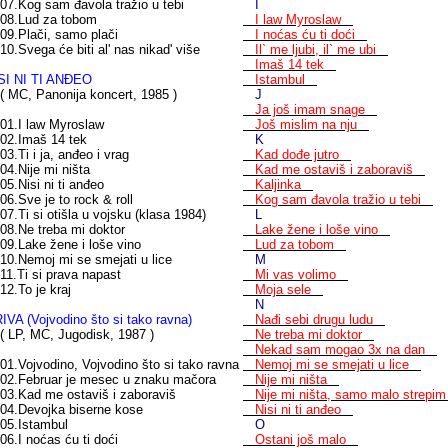
.Kog sam đavola tražio u tebi
I
.Lud za tobom
I law Myroslaw
.Plači, samo plači
I noćas ću ti doći
.Svega će biti al' nas nikad' više
Il` me ljubi, il` me ubi
Imaš 14 tek
SI NI TI ANĐEO
Istambul
MC, Panonija koncert, 1985 )
J
Ja još imam snage
.I law Myroslaw
Još mislim na nju
.Imaš 14 tek
K
.Ti i ja, anđeo i vrag
Kad dođe jutro
.Nije mi ništa
Kad me ostaviš i zaboraviš
.Nisi ni ti anđeo
Kaljinka
.Sve je to rock & roll
Kog sam đavola tražio u tebi
.Ti si otišla u vojsku (klasa 1984)
L
.Ne treba mi doktor
Lake žene i loše vino
.Lake žene i loše vino
Lud za tobom
.Nemoj mi se smejati u lice
M
.Ti si prava napast
Mi vas volimo
.To je kraj
Moja sele
N
IVA (Vojvodino što si tako ravna)
Nađi sebi drugu ludu
LP, MC, Jugodisk, 1987 )
Ne treba mi doktor
Nekad sam mogao 3x na dan
.Vojvodino, Vojvodino što si tako ravna
Nemoj mi se smejati u lice
.Februar je mesec u znaku mačora
Nije mi ništa
.Kad me ostaviš i zaboraviš
Nije mi ništa, samo malo strep
.Devojka biserne kose
Nisi ni ti anđeo
.Istambul
O
.I noćas ću ti doći
Ostani još malo