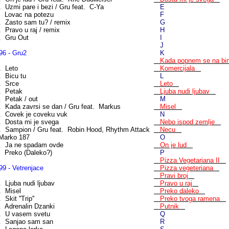
. Uzmi pare i bezi / Gru feat. C-Ya
E
. Lovac na potezu
F
. Zasto sam tu? / remix
G
. Pravo u raj / remix
H
. Gru Out
I
J
96 - Gru2
K
Kada popnem se na b
. Leto
Komercijala
. Bicu tu
L
. Srce
Leto
. Petak
Ljuba nudi ljubav
. Petak / out
M
. Kada zavrsi se dan / Gru feat. Markus
Misel
. Covek je coveku vuk
N
. Dosta mi je svega
Nebo ispod zemlje
. Sampion / Gru feat. Robin Hood, Rhythm Attack
Necu
Marko 187
O
. Ja ne spadam ovde
On je lud
. Preko (Daleko?)
P
Pizza Vegetariana II
99 - Vetrenjace
Pizza vegeteriana
Pravi broj
. Ljuba nudi ljubav
Pravo u raj
. Misel
Preko daleko
 Skit ''Trip''
Preko tvoga ramena
. Adrenalin Dzanki
Putnik
. U vasem svetu
Q
. Sanjao sam san
R