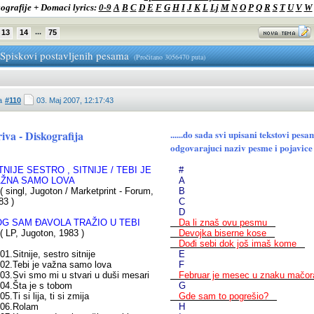
ografije + Domaci lyrics:
0-9
A
B
C
D
E
F
G
H
I
J
K
L
Lj
M
N
O
P
Q
R
S
T
U
V
W
...
13
14
75
-Spiskovi postavljenih pesama
(Pročitano 3056470 puta)
a
#110
03. Maj 2007, 12:17:43
iva - Diskografija
......do sada svi upisani tekstovi p
odgovarajuci naziv pesme i pojavice 
TNIJE SESTRO , SITNIJE / TEBI JE
#
AŽNA SAMO LOVA
A
singl, Jugoton / Marketprint - Forum,
B
83 )
C
D
G SAM ĐAVOLA TRAŽIO U TEBI
Da li znaš ovu pesmu
LP, Jugoton, 1983 )
Devojka biserne kose
Dođi sebi dok još imaš kome
.Sitnije, sestro sitnije
E
.Tebi je važna samo lova
F
.Svi smo mi u stvari u duši mesari
Februar je mesec u znaku mač
.Šta je s tobom
G
.Ti si lija, ti si zmija
Gde sam to pogrešio?
6.Rolam
H