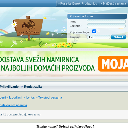
Posetite Burek Prodavnicu
Najčešća pitanja
Prijava na forum:
Ime:
Lozinka:
Prijavi me trajno:
Trajanje:
Prijavljivanje
Registracija
erti ~ Izvodjaci
Lyrics ~ Tekstovi pesama
>
postavljenih pesama
a i 1 gost pregledaju ovu temu.
Trazite nesto?
Spisak svih izvodjaca!