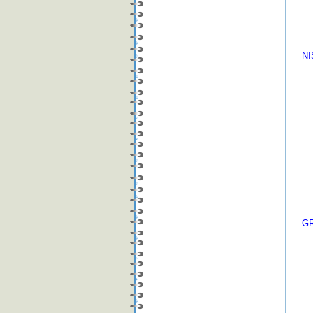
07
08
09
10
NI
( 
01
02
03
04
05
06
07
08
09
10
11
12
GR
( 
01
02
03
04
05
06