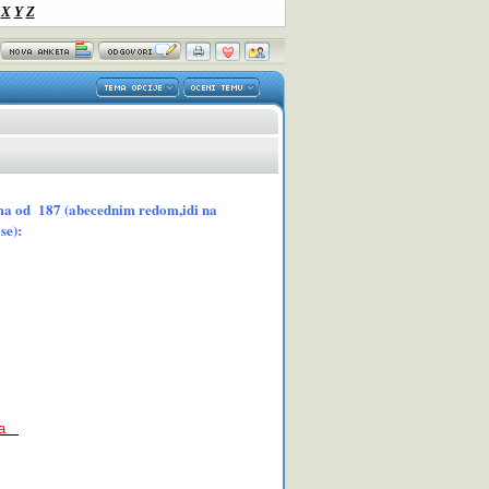
X
Y
Z
esama od 187 (abecednim redom,idi na
se):
ora