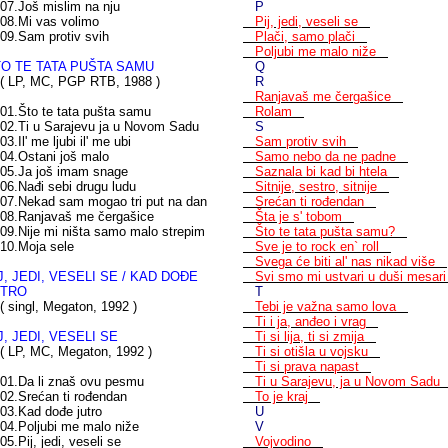
.Još mislim na nju
P
.Mi vas volimo
Pij, jedi, veseli se
.Sam protiv svih
Plači, samo plači
Poljubi me malo niže
O TE TATA PUŠTA SAMU
Q
LP, MC, PGP RTB, 1988 )
R
Ranjavaš me čergašice
.Što te tata pušta samu
Rolam
.Ti u Sarajevu ja u Novom Sadu
S
.Il' me ljubi il' me ubi
Sam protiv svih
.Ostani još malo
Samo nebo da ne padne
.Ja još imam snage
Saznala bi kad bi htela
.Nađi sebi drugu ludu
Sitnije, sestro, sitnije
.Nekad sam mogao tri put na dan
Srećan ti rođendan
.Ranjavaš me čergašice
Šta je s' tobom
.Nije mi ništa samo malo strepim
Što te tata pušta samu?
.Moja sele
Sve je to rock en` roll
Svega će biti al' nas nikad više
J, JEDI, VESELI SE / KAD DOĐE
Svi smo mi ustvari u duši mesa
UTRO
T
singl, Megaton, 1992 )
Tebi je važna samo lova
Ti i ja, anđeo i vrag
J, JEDI, VESELI SE
Ti si lija, ti si zmija
LP, MC, Megaton, 1992 )
Ti si otišla u vojsku
Ti si prava napast
.Da li znaš ovu pesmu
Ti u Sarajevu, ja u Novom Sad
.Srećan ti rođendan
To je kraj
.Kad dođe jutro
U
.Poljubi me malo niže
V
.Pij, jedi, veseli se
Vojvodino