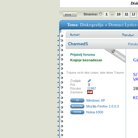
Disk
...
Stranice:
1
10
11
12
Tema:
Diskografija + Domaci Lyrics
CharmedS
Poruk
Prijatelj foruma
Gr
Krajnje beznadezan
Träume nicht dein Leben, lebe deine Träume.
SI
V
Zodijak
( 
Pol
19
Poruke
11967
Zastava
KO
Windows XP
( 
Mozilla Firefox 2.0.0.3
01
Nokia 6300
02
03
04
05
0