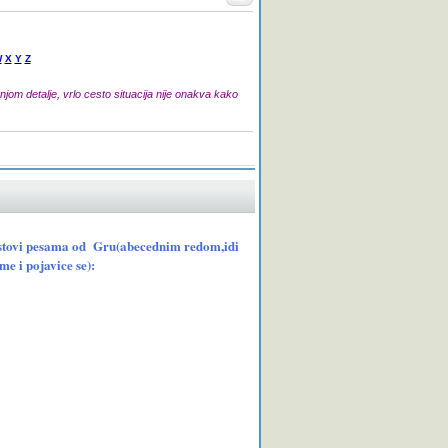
W
X
Y
Z
jom detalje, vrlo cesto situacija nije onakva kako
 tekstovi pesama od Gru(abecednim redom,idi
e i pojavice se):