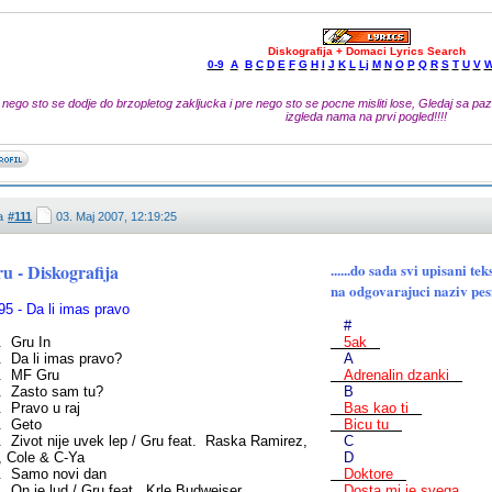
Diskografija + Domaci Lyrics Search
0-9
A
B
C
D
E
F
G
H
I
J
K
L
Lj
M
N
O
P
Q
R
S
T
U
V
 nego sto se dodje do brzopletog zakljucka i pre nego sto se pocne misliti lose, Gledaj sa pazn
izgleda nama na prvi pogled!!!!
a
#111
03. Maj 2007, 12:19:25
u - Diskografija
......do sada svi upisani
na odgovarajuci naziv pesm
95 - Da li imas pravo
#
. Gru In
5ak
. Da li imas pravo?
A
. MF Gru
Adrenalin dzanki
. Zasto sam tu?
B
. Pravo u raj
Bas kao ti
. Geto
Bicu tu
. Zivot nije uvek lep / Gru feat. Raska Ramirez,
C
a, Cole & C-Ya
D
. Samo novi dan
Doktore
. On je lud / Gru feat. Krle Budweiser
Dosta mi je svega