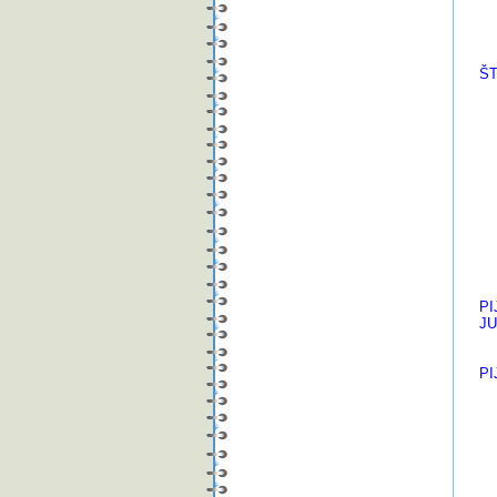
07
08
09
ŠT
( 
01
02
03
04
05
06
07
08
09
10
PI
J
( 
PI
( 
01
02
03
04
05