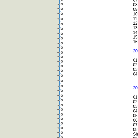
07
08
09
10
11
12
13
14
15
16
20
01
02
03
04
20
01
02
03
04
05
06
07
08
Sh