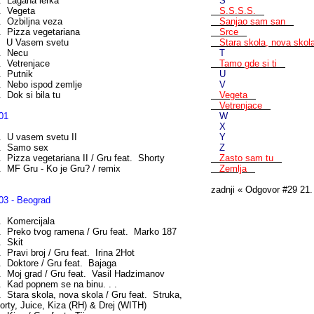
. Lagana lerka
S
. Vegeta
S.S.S.S.
. Ozbiljna veza
Sanjao sam san
. Pizza vegetariana
Srce
. U Vasem svetu
Stara skola, nova sko
. Necu
T
. Vetrenjace
Tamo gde si ti
. Putnik
U
. Nebo ispod zemlje
V
. Dok si bila tu
Vegeta
Vetrenjace
01
W
X
. U vasem svetu II
Y
. Samo sex
Z
. Pizza vegetariana II / Gru feat. Shorty
Zasto sam tu
. MF Gru - Ko je Gru? / remix
Zemlja
zadnji « Odgovor #29 21.
03 - Beograd
. Komercijala
. Preko tvog ramena / Gru feat. Marko 187
. Skit
. Pravi broj / Gru feat. Irina 2Hot
. Doktore / Gru feat. Bajaga
. Moj grad / Gru feat. Vasil Hadzimanov
. Kad popnem se na binu. . .
. Stara skola, nova skola / Gru feat. Struka,
orty, Juice, Kiza (RH) & Drej (WITH)