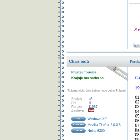
Pre
CharmedS
Poruk
Prijatelj foruma
Gr
Krajnje beznadezan
19
Träume nicht dein Leben, lebe deine Träume.
01
Zodijak
02
Pol
03
Poruke
11967
Zastava
04
05
Windows XP
06
Mozilla Firefox 2.0.0.3
07
Il
Nokia 6300
08
09