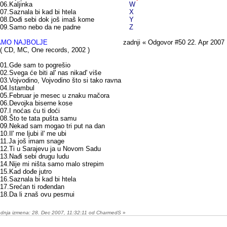
.Kaljinka
W
.Saznala bi kad bi htela
X
.Dođi sebi dok još imaš kome
Y
.Samo nebo da ne padne
Z
AMO NAJBOLJE
zadnji « Odgovor #50 22. Apr 2007
CD, MC, One records, 2002 )
.Gde sam to pogrešio
.Svega će biti al' nas nikad' više
.Vojvodino, Vojvodino što si tako ravna
.Istambul
.Februar je mesec u znaku mačora
.Devojka biserne kose
.I noćas ću ti doći
.Što te tata pušta samu
.Nekad sam mogao tri put na dan
.Il' me ljubi il' me ubi
.Ja još imam snage
.Ti u Sarajevu ja u Novom Sadu
.Nađi sebi drugu ludu
.Nije mi ništa samo malo strepim
.Kad dođe jutro
.Saznala bi kad bi htela
.Srećan ti rođendan
.Da li znaš ovu pesmui
ednja izmena: 28. Dec 2007, 11:32:11 od CharmedS
»