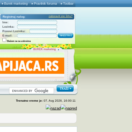
Burek marketing
Pravilnik foruma
Toolbar
zaboravili ste šifru?
Registruj nalog:
Ime:
Lozinka:
Ponovi Lozinku:
E-mail:
Slažem se sa uslovima
BUREK marketing
Trenutno vreme je:
07. Avg 2026, 16:00:11