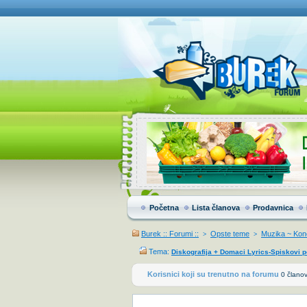
Početna
Lista članova
Prodavnica
Burek :: Forumi ::
Opste teme
Muzika ~ Konc
>
>
Tema:
Diskografija + Domaci Lyrics-Spiskovi 
Korisnici koji su trenutno na forumu
0 članov