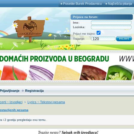
Posetite Burek Prodavnicu
Najčešća pitanja
Prijava na forum:
Ime:
Lozinka:
Prijavi me trajno:
Trajanje:
Prijavljivanje
Registracija
erti ~ Izvodjaci
Lyrics ~ Tekstovi pesama
>
postavljenih pesama
a i 2 gostiju pregledaju ovu temu.
Trazite nesto?
Spisak svih izvodjaca!