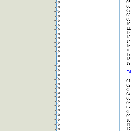
05
06
07
08
09
10.
11
12
13
14
15
16
17
18
19
Ed
01
02
03.
04
05
06
07
08
09.
10
11
12