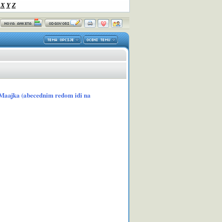
X
Y
Z
o Maajka (abecednim redom idi na