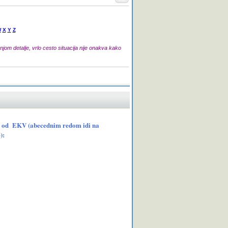
W
X
Y
Z
jom detalje, vrlo cesto situacija nije onakva kako
sama od EKV (abecednim redom idi na
):