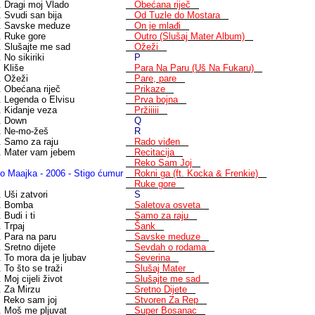
. Dragi moj Vlado
Obećana riječ
. Svudi san bija
Od Tuzle do Mostara
. Savske meduze
On je mlađi
. Ruke gore
Outro (Slušaj Mater Album)
. Slušajte me sad
Ožeži
 No sikiriki
P
. Kliše
Para Na Paru (Uš Na Fukaru)
. Ožeži
Pare, pare
. Obećana riječ
Prikaze
. Legenda o Elvisu
Prva bojna
. Kidanje veza
Pržiiiii
. Down
Q
. Ne-mo-žeš
R
. Samo za raju
Rado viđen
. Mater vam jebem
Recitacija
Reko Sam Joj
o Maajka - 2006 - Stigo ćumur
Rokni ga (ft. Kocka & Frenkie)
Ruke gore
. Uši zatvori
S
. Bomba
Saletova osveta
 Budi i ti
Samo za raju
. Trpaj
Šank
. Para na paru
Savske meduze
. Sretno dijete
Sevdah o rodama
. To mora da je ljubav
Severina
. To što se traži
Slušaj Mater
 Moj cijeli život
Slušajte me sad
. Za Mirzu
Sretno Dijete
. Reko sam joj
Stvoren Za Rep
. Moš me pljuvat
Super Bosanac