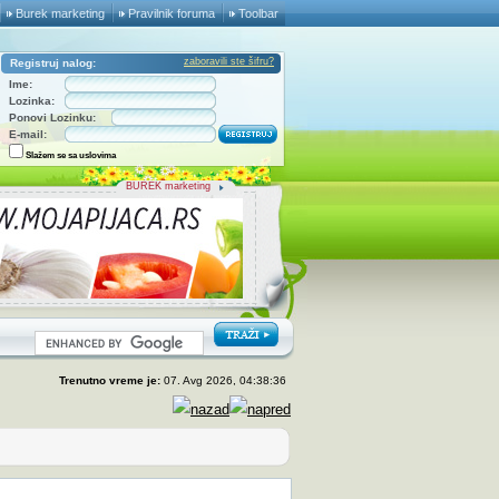
Burek marketing
Pravilnik foruma
Toolbar
zaboravili ste šifru?
Registruj nalog:
Ime:
Lozinka:
Ponovi Lozinku:
E-mail:
Slažem se sa uslovima
BUREK marketing
Trenutno vreme je:
07. Avg 2026, 04:38:36