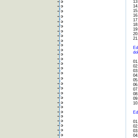
13
14
15
16
17
18
19.
20
21
Ed
do
01
02
03
04
05
06
07
08
09
10
Ed
01
02
03.
04