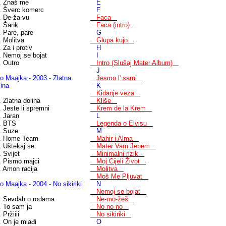
. Znaš me
E
. Šverc komerc
F
. De-ža-vu
Faca
. Šank
Faca (intro)
. Pare, pare
G
. Molitva
Glupa kujo
 Za i protiv
H
. Nemoj se bojat
I
. Outro
Intro (Slušaj Mater Album)
J
o Maajka - 2003 - Zlatna
Jesmo l' sami
lina
K
Kidanje veza
. Zlatna dolina
Kliše
. Jeste li spremni
Krem de la Krem
. Jaran
L
. BTS
Legenda o Elvisu
. Suze
M
. Home Team
Mahir i Alma
. Uštekaj se
Mater Vam Jebem
. Svijet
Minimalni rizik
. Pismo majci
Moj Cijeli Život
. Amon racija
Molitva
Moš Me Pljuvat
o Maajka - 2004 - No sikiriki
N
Nemoj se bojat
. Sevdah o rodama
Ne-mo-žeš
. To sam ja
No no no
 Pržiiii
No sikiriki
. On je mlađi
O