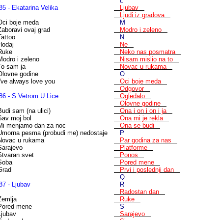
L
85 - Ekatarina Velika
Ljubav
Ljudi iz gradova
Oci boje meda
M
Zaboravi ovaj grad
Modro i zeleno
Tattoo
N
Hodaj
Ne
Ruke
Neko nas posmatra
Modro i zeleno
Nisam mislio na to
To sam ja
Novac u rukama
Olovne godine
O
I've always love you
Oci boje meda
Odgovor
86 - S Vetrom U Lice
Ogledalo
Olovne godine
Budi sam (na ulici)
Ona i on i on i ja
Sav moj bol
Ona mi je rekla
Mi menjamo dan za noc
Ona se budi
Umorna pesma (probudi me) nedostaje
P
Novac u rukama
Par godina za nas
Sarajevo
Platforme
Stvaran svet
Ponos
Soba
Pored mene
Grad
Prvi i poslednji dan
Q
87 - Ljubav
R
Radostan dan
Zemlja
Ruke
Pored mene
S
Ljubav
Sarajevo