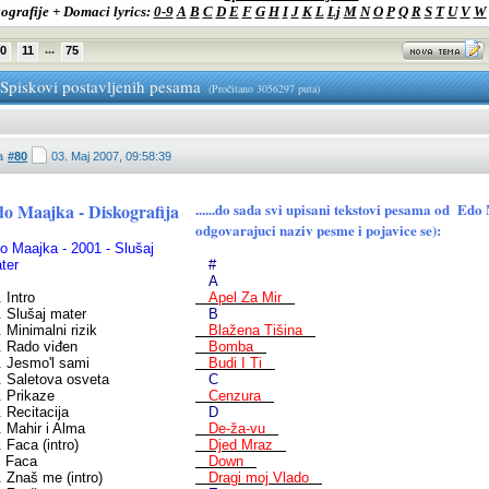
ografije + Domaci lyrics:
0-9
A
B
C
D
E
F
G
H
I
J
K
L
Lj
M
N
O
P
Q
R
S
T
U
V
W
...
0
11
75
-Spiskovi postavljenih pesama
(Pročitano 3056297 puta)
a
#80
03. Maj 2007, 09:58:39
o Maajka - Diskografija
......do sada svi upisani tekstovi pesama od Ed
odgovarajuci naziv pesme i pojavice se):
o Maajka - 2001 - Slušaj
ter
#
A
 Intro
Apel Za Mir
. Slušaj mater
B
. Minimalni rizik
Blažena Tišina
. Rado viđen
Bomba
. Jesmo'l sami
Budi I Ti
. Saletova osveta
C
. Prikaze
Cenzura
. Recitacija
D
. Mahir i Alma
De-ža-vu
. Faca (intro)
Djed Mraz
. Faca
Down
. Znaš me (intro)
Dragi moj Vlado