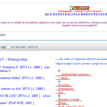
Diskografija + Domaci Lyrics Search
0-9
A
B
C
D
E
F
G
H
I
J
K
L
Lj
M
N
O
P
Q
R
S
T
U
V
 nego sto se dodje do brzopletog zakljucka i pre nego sto se pocne misliti lose, Gledaj sa pazn
izgleda nama na prvi pogled!!!!
a
#81
03. Maj 2007, 10:03:19
V - Diskografija
......do sada svi upisani tekstovi pe
odgovarajuci naziv pesme i pojavice se
"Katarina II" (RTV LJ, 1984.) - kao
tarina II
#
...neobjavljeni tekstovi
katarina Velika" (RTV LJ, 1985.)
7 dana
A
Amerika
' vetrom uz lice" (RTV LJ, 1986.)
Anestezija
Aut
KV 86 LIVE" (RTV LJ, 1987.) - uživo
B
Bezimo u mrak
jubav" (PGP-RTB, 1987.)
Bledo
Budi sam (na ulici)