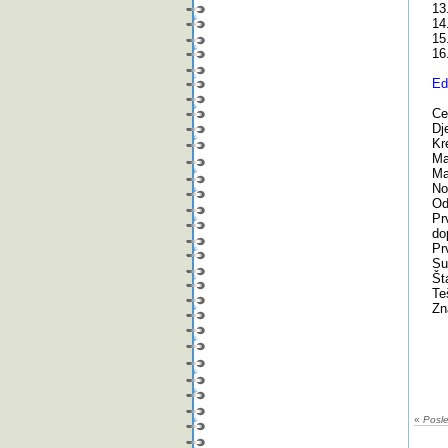
13
14
15
16
Ed
Ce
Dj
Kr
Ma
Ma
No
Od
Pr
do
Pr
Su
Št
Teš
Zn
«
Posl