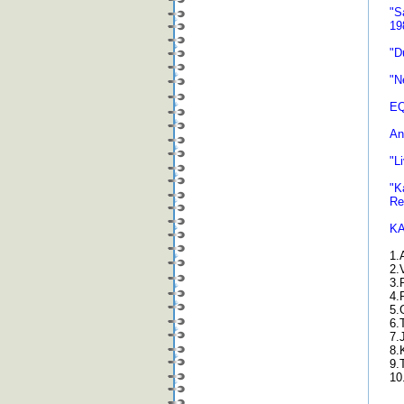
"S
19
"D
"N
EQ
An
"L
"K
Re
KA
1.
2.
3.
4.
5.
6.
7.
8.
9.
10