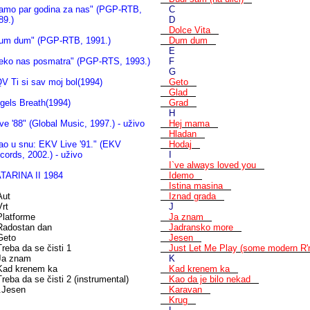
amo par godina za nas" (PGP-RTB,
C
89.)
D
Dolce Vita
um dum" (PGP-RTB, 1991.)
Dum dum
E
eko nas posmatra" (PGP-RTS, 1993.)
F
G
V Ti si sav moj bol(1994)
Geto
Glad
gels Breath(1994)
Grad
H
ive '88" (Global Music, 1997.) - uživo
Hej mama
Hladan
ao u snu: EKV Live '91." (EKV
Hodaj
cords, 2002.) - uživo
I
I`ve always loved you
TARINA II 1984
Idemo
Istina masina
Aut
Iznad grada
Vrt
J
Platforme
Ja znam
Radostan dan
Jadransko more
Geto
Jesen
Treba da se čisti 1
Just Let Me Play (some modern R
Ja znam
K
Kad krenem ka
Kad krenem ka
Treba da se čisti 2 (instrumental)
Kao da je bilo nekad
.Jesen
Karavan
Krug