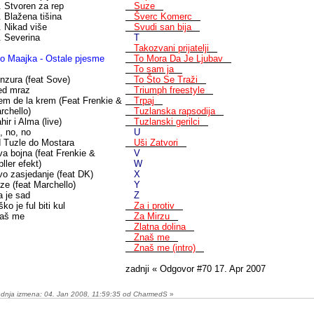
. Stvoren za rep
Suze
. Blažena tišina
Šverc Komerc
. Nikad više
Svudi san bija
. Severina
T
Takozvani prijatelji
o Maajka - Ostale pjesme
To Mora Da Je Ljubav
To sam ja
nzura (feat Sove)
To Što Se Traži
ed mraz
Triumph freestyle
em de la krem (Feat Frenkie &
Trpaj
rchello)
Tuzlanska rapsodija
hir i Alma (live)
Tuzlanski gerilci
, no, no
U
 Tuzle do Mostara
Uši Zatvori
va bojna (feat Frenkie &
V
pller efekt)
W
vo zasjedanje (feat DK)
X
ze (feat Marchello)
Y
a je sad
Z
ko je ful biti kul
Za i protiv
aš me
Za Mirzu
Zlatna dolina
Znaš me
Znaš me (intro)
zadnji « Odgovor #70 17. Apr 2007
ednja izmena: 04. Jan 2008, 11:59:35 od CharmedS
»