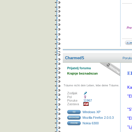
Pre
CharmedS
Poruk
Prijatelj foruma
EK
Krajnje beznadezan
* 
Träume nicht dein Leben, lebe deine Träume.
Ka
Zodijak
"E
Pol
Poruke
11967
Zastava
"S
Windows XP
Mozilla Firefox 2.0.0.3
"E
Nokia 6300
"L