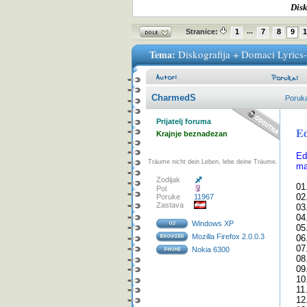
Disk
...
Stranice:
1
7
8
9
1
Tema:
Diskografija + Domaci Lyrics
CharmedS
Poruk
Prijatelj foruma
Ed
Krajnje beznadezan
Ed
Träume nicht dein Leben, lebe deine Träume.
ma
Zodijak
01.
Pol
02
Poruke
11967
Zastava
03
04
Windows XP
05
Mozilla Firefox 2.0.0.3
06
07
Nokia 6300
08
09
10
11
12