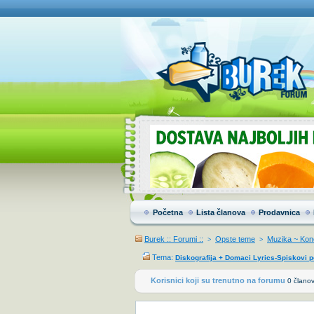
Početna
Lista članova
Prodavnica
Burek :: Forumi ::
Opste teme
Muzika ~ Konc
>
>
Tema:
Diskografija + Domaci Lyrics-Spiskovi 
Korisnici koji su trenutno na forumu
0 članov