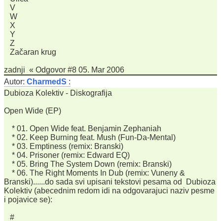
V
W
X
Y
Z
Začaran krug
zadnji « Odgovor #8 05. Mar 2006
Autor:
CharmedS
:
Dubioza Kolektiv - Diskografija
Open Wide (EP)
* 01. Open Wide feat. Benjamin Zephaniah
* 02. Keep Burning feat. Mush (Fun-Da-Mental)
* 03. Emptiness (remix: Branski)
* 04. Prisoner (remix: Edward EQ)
* 05. Bring The System Down (remix: Branski)
* 06. The Right Moments In Dub (remix: Vuneny &
Branski)......do sada svi upisani tekstovi pesama od Dubioza
Kolektiv (abecednim redom idi na odgovarajuci naziv pesme
i pojavice se):
#