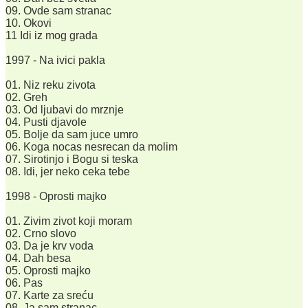
09. Ovde sam stranac
10. Okovi
11 Idi iz mog grada
1997 - Na ivici pakla
01. Niz reku zivota
02. Greh
03. Od ljubavi do mrznje
04. Pusti djavole
05. Bolje da sam juce umro
06. Koga nocas nesrecan da molim
07. Sirotinjo i Bogu si teska
08. Idi, jer neko ceka tebe
1998 - Oprosti majko
01. Zivim zivot koji moram
02. Crno slovo
03. Da je krv voda
04. Dah besa
05. Oprosti majko
06. Pas
07. Karte za sreću
08. Ja sam stranac