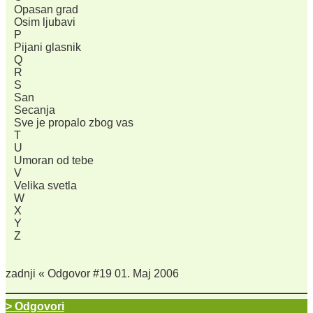
Opasan grad
Osim ljubavi
P
Pijani glasnik
Q
R
S
San
Secanja
Sve je propalo zbog vas
T
U
Umoran od tebe
V
Velika svetla
W
X
Y
Z
zadnji « Odgovor #19 01. Maj 2006
> Odgovori