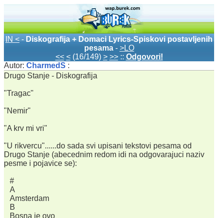
IN <
-
Diskografija + Domaci Lyrics-Spiskovi postavljenih
pesama
-
>LO
<<
<
(16/149)
>
>>
::
Odgovori!
Autor:
CharmedS
:
Drugo Stanje - Diskografija
"Tragac"
"Nemir"
"A krv mi vri"
"U rikvercu"......do sada svi upisani tekstovi pesama od
Drugo Stanje (abecednim redom idi na odgovarajuci naziv
pesme i pojavice se):
#
A
Amsterdam
B
Bosna je ovo