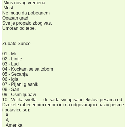
Miris novog vremena.
Most
Ne mogu da pobegnem
Opasan grad
Sve je propalo zbog vas.
Umoran od tebe.
Zubato Sunce
01 - Mi
02 - Linije
03 - Lud
04 - Kockam se sa tobom
05 - Secanja
06 - Igla
07 - Pijani glasnik
08 - San
09 - Osim ljubavi
10 - Velika svetla......do sada svi upisani tekstovi pesama od
Dzukele (abecednim redom idi na odgovarajuci naziv pesme
i pojavice se):
#
A
Amerika