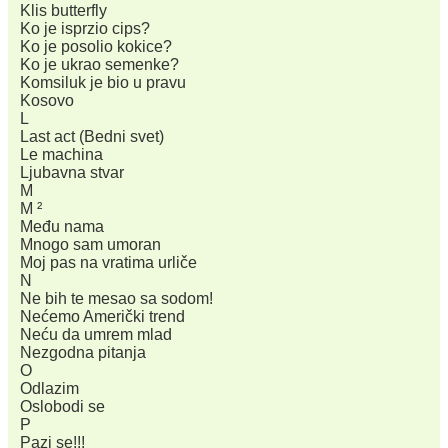
Klis butterfly
Ko je isprzio cips?
Ko je posolio kokice?
Ko je ukrao semenke?
Komsiluk je bio u pravu
Kosovo
L
Last act (Bedni svet)
Le machina
Ljubavna stvar
M
M ²
Među nama
Mnogo sam umoran
Moj pas na vratima urliče
N
Ne bih te mesao sa sodom!
Nećemo Američki trend
Neću da umrem mlad
Nezgodna pitanja
O
Odlazim
Oslobodi se
P
Pazi se!!!