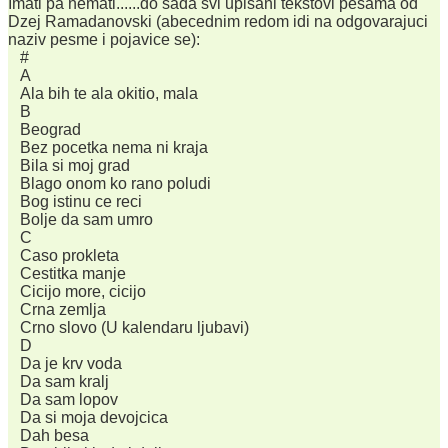
Imati pa nemati......do sada svi upisani tekstovi pesama od
Dzej Ramadanovski (abecednim redom idi na odgovarajuci
naziv pesme i pojavice se):
#
A
Ala bih te ala okitio, mala
B
Beograd
Bez pocetka nema ni kraja
Bila si moj grad
Blago onom ko rano poludi
Bog istinu ce reci
Bolje da sam umro
C
Caso prokleta
Cestitka manje
Cicijo more, cicijo
Crna zemlja
Crno slovo (U kalendaru ljubavi)
D
Da je krv voda
Da sam kralj
Da sam lopov
Da si moja devojcica
Dah besa