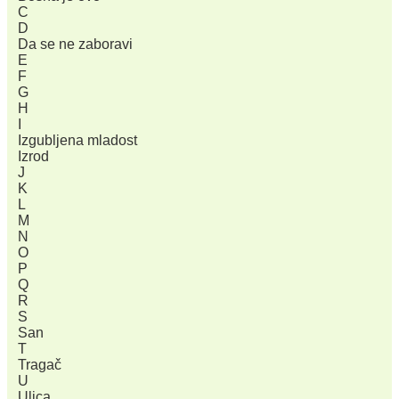
C
D
Da se ne zaboravi
E
F
G
H
I
Izgubljena mladost
Izrod
J
K
L
M
N
O
P
Q
R
S
San
T
Tragač
U
Ulica