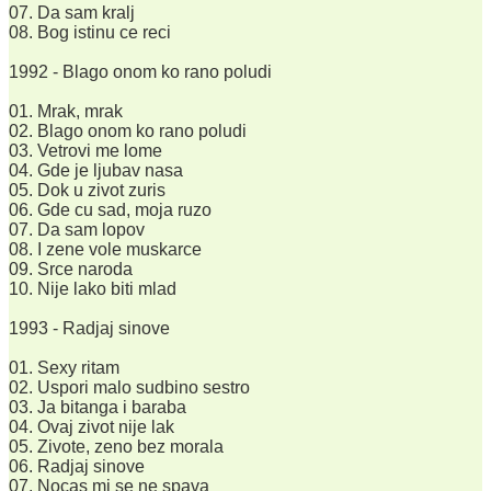
07. Da sam kralj
08. Bog istinu ce reci
1992 - Blago onom ko rano poludi
01. Mrak, mrak
02. Blago onom ko rano poludi
03. Vetrovi me lome
04. Gde je ljubav nasa
05. Dok u zivot zuris
06. Gde cu sad, moja ruzo
07. Da sam lopov
08. I zene vole muskarce
09. Srce naroda
10. Nije lako biti mlad
1993 - Radjaj sinove
01. Sexy ritam
02. Uspori malo sudbino sestro
03. Ja bitanga i baraba
04. Ovaj zivot nije lak
05. Zivote, zeno bez morala
06. Radjaj sinove
07. Nocas mi se ne spava