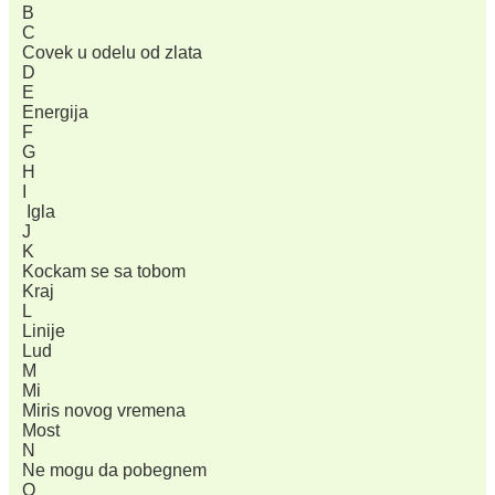
B
C
Covek u odelu od zlata
D
E
Energija
F
G
H
I
Igla
J
K
Kockam se sa tobom
Kraj
L
Linije
Lud
M
Mi
Miris novog vremena
Most
N
Ne mogu da pobegnem
O