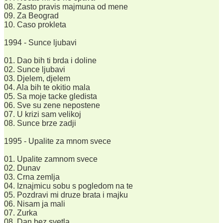
08. Zasto pravis majmuna od mene
09. Za Beograd
10. Caso prokleta
1994 - Sunce ljubavi
01. Dao bih ti brda i doline
02. Sunce ljubavi
03. Djelem, djelem
04. Ala bih te okitio mala
05. Sa moje tacke gledista
06. Sve su zene nepostene
07. U krizi sam velikoj
08. Sunce brze zadji
1995 - Upalite za mnom svece
01. Upalite zamnom svece
02. Dunav
03. Crna zemlja
04. Iznajmicu sobu s pogledom na te
05. Pozdravi mi druze brata i majku
06. Nisam ja mali
07. Zurka
08. Dan bez svetla