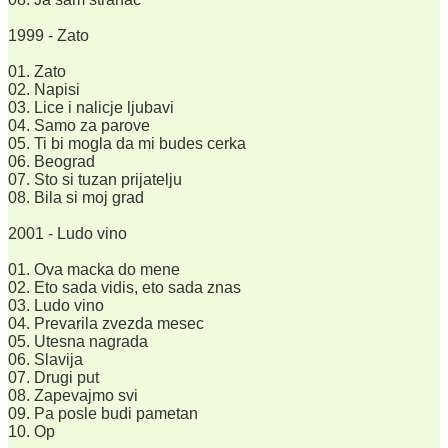
1999 - Zato
01. Zato
02. Napisi
03. Lice i nalicje ljubavi
04. Samo za parove
05. Ti bi mogla da mi budes cerka
06. Beograd
07. Sto si tuzan prijatelju
08. Bila si moj grad
2001 - Ludo vino
01. Ova macka do mene
02. Eto sada vidis, eto sada znas
03. Ludo vino
04. Prevarila zvezda mesec
05. Utesna nagrada
06. Slavija
07. Drugi put
08. Zapevajmo svi
09. Pa posle budi pametan
10. Op