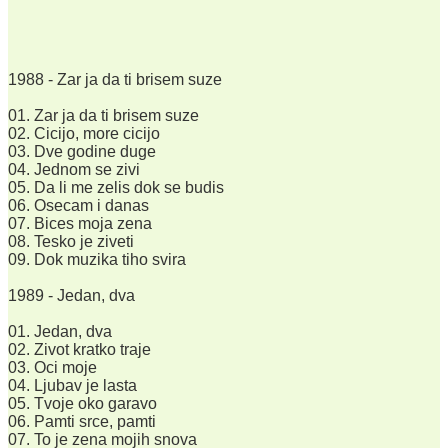
1988 - Zar ja da ti brisem suze
01. Zar ja da ti brisem suze
02. Cicijo, more cicijo
03. Dve godine duge
04. Jednom se zivi
05. Da li me zelis dok se budis
06. Osecam i danas
07. Bices moja zena
08. Tesko je ziveti
09. Dok muzika tiho svira
1989 - Jedan, dva
01. Jedan, dva
02. Zivot kratko traje
03. Oci moje
04. Ljubav je lasta
05. Tvoje oko garavo
06. Pamti srce, pamti
07. To je zena mojih snova