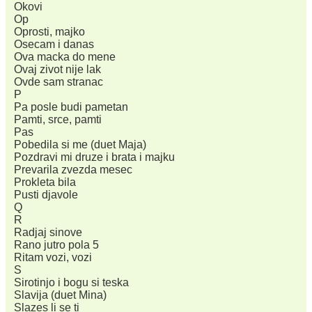
Okovi
Op
Oprosti, majko
Osecam i danas
Ova macka do mene
Ovaj zivot nije lak
Ovde sam stranac
P
Pa posle budi pametan
Pamti, srce, pamti
Pas
Pobedila si me (duet Maja)
Pozdravi mi druze i brata i majku
Prevarila zvezda mesec
Prokleta bila
Pusti djavole
Q
R
Radjaj sinove
Rano jutro pola 5
Ritam vozi, vozi
S
Sirotinjo i bogu si teska
Slavija (duet Mina)
Slazes li se ti