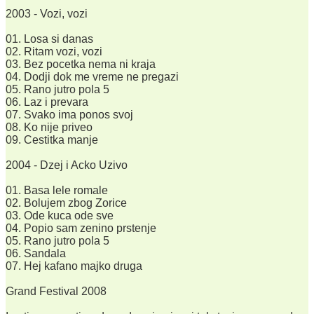
2003 - Vozi, vozi
01. Losa si danas
02. Ritam vozi, vozi
03. Bez pocetka nema ni kraja
04. Dodji dok me vreme ne pregazi
05. Rano jutro pola 5
06. Laz i prevara
07. Svako ima ponos svoj
08. Ko nije priveo
09. Cestitka manje
2004 - Dzej i Acko Uzivo
01. Basa lele romale
02. Bolujem zbog Zorice
03. Ode kuca ode sve
04. Popio sam zenino prstenje
05. Rano jutro pola 5
06. Sandala
07. Hej kafano majko druga
Grand Festival 2008