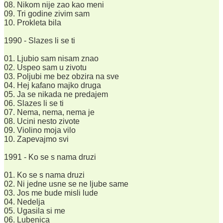
08. Nikom nije zao kao meni
09. Tri godine zivim sam
10. Prokleta bila
1990 - Slazes li se ti
01. Ljubio sam nisam znao
02. Uspeo sam u zivotu
03. Poljubi me bez obzira na sve
04. Hej kafano majko druga
05. Ja se nikada ne predajem
06. Slazes li se ti
07. Nema, nema, nema je
08. Ucini nesto zivote
09. Violino moja vilo
10. Zapevajmo svi
1991 - Ko se s nama druzi
01. Ko se s nama druzi
02. Ni jedne usne se ne ljube same
03. Jos me bude misli lude
04. Nedelja
05. Ugasila si me
06. Lubenica