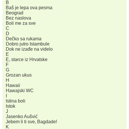
B
Baš je lepa ova pesma
Beograd
Bez naslova
Boli me za sve
C
D
Dečko sa rukama
Dobro jutro Istambule
Dok ne izađe na videlo
E
E, starce iz Hrvatske
F
G
Grozan ukus
H
Hawaii
Hawajski WC
I
Istina boli
Istok
J
Jasenko Aušvić
Jebem li ti sve, Bagdade!
K