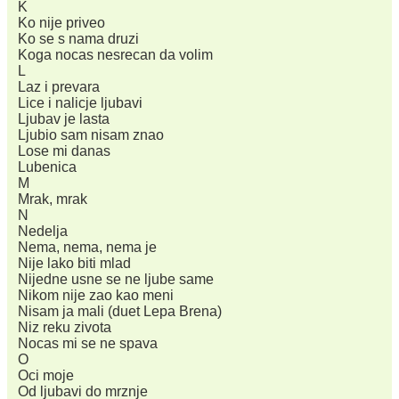
K
Ko nije priveo
Ko se s nama druzi
Koga nocas nesrecan da volim
L
Laz i prevara
Lice i nalicje ljubavi
Ljubav je lasta
Ljubio sam nisam znao
Lose mi danas
Lubenica
M
Mrak, mrak
N
Nedelja
Nema, nema, nema je
Nije lako biti mlad
Nijedne usne se ne ljube same
Nikom nije zao kao meni
Nisam ja mali (duet Lepa Brena)
Niz reku zivota
Nocas mi se ne spava
O
Oci moje
Od ljubavi do mrznje