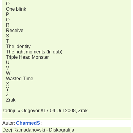
O
One blink
P
Q
R
Receive
S
T
The Identity
The right moments (In dub)
Triple Head Monster
U
V
W
Wasted Time
X
Y
Z
Zrak
zadnji « Odgovor #17 04. Jul 2008, Zrak
Autor:
CharmedS
:
Dzej Ramadanovski - Diskografija