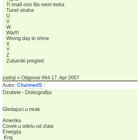
Ti imaš ono što meni treba
Tunel straha
U
V
W
War!!!
Wrong day to shine
X
Y
Z
Zubarski pregled
zadnji « Odgovor #64 17. Apr 2007
Autor:
CharmedS
:
Dzukele - Diskografija
Gledajuci u mrak
Amerika
Covek u odelu od zlata
Energija
Kraj