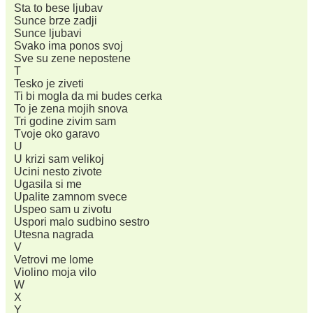
Sta to bese ljubav
Sunce brze zadji
Sunce ljubavi
Svako ima ponos svoj
Sve su zene nepostene
T
Tesko je ziveti
Ti bi mogla da mi budes cerka
To je zena mojih snova
Tri godine zivim sam
Tvoje oko garavo
U
U krizi sam velikoj
Ucini nesto zivote
Ugasila si me
Upalite zamnom svece
Uspeo sam u zivotu
Uspori malo sudbino sestro
Utesna nagrada
V
Vetrovi me lome
Violino moja vilo
W
X
Y