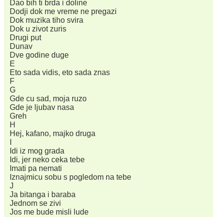
Dao bih ti brda i doline
Dodji dok me vreme ne pregazi
Dok muzika tiho svira
Dok u zivot zuris
Drugi put
Dunav
Dve godine duge
E
Eto sada vidis, eto sada znas
F
G
Gde cu sad, moja ruzo
Gde je ljubav nasa
Greh
H
Hej, kafano, majko druga
I
Idi iz mog grada
Idi, jer neko ceka tebe
Imati pa nemati
Iznajmicu sobu s pogledom na tebe
J
Ja bitanga i baraba
Jednom se zivi
Jos me bude misli lude