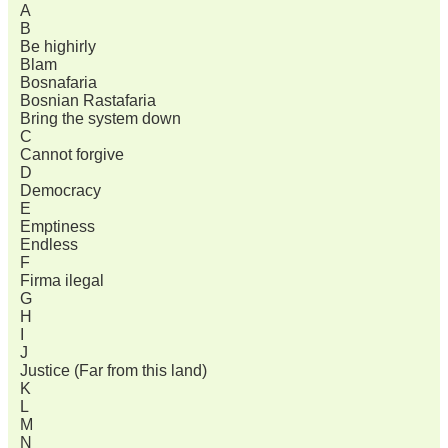
A
B
Be highirly
Blam
Bosnafaria
Bosnian Rastafaria
Bring the system down
C
Cannot forgive
D
Democracy
E
Emptiness
Endless
F
Firma ilegal
G
H
I
J
Justice (Far from this land)
K
L
M
N