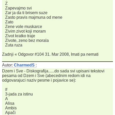
Z
Zapevajmo svi
Zar ja da ti brisem suze
Zasto pravis majmuna od mene
Zato
Zene vole muskarce
Zivim zivot koji moram
Zivot kratko traje
Zivote, zeno bez morala
Zuta ruza
Zadnji « Odgovor #104 31. Mar 2008, Imati pa nemati
Autor:
CharmedS
:
Dzem i Sve - Diskografija......do sada svi upisani tekstovi
pesama od Dzem i Sve (abecednim redom idi na
odgovarajuci naziv pesme i pojavice se):
#
3-jada za istinu
A
Alisa
Ambis
Apači