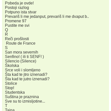
Pobeda je ovde!
Postoji razlog
Potpuno ista stvar
Prevariš li me jedanput, prevariš li me dvaput b..
Promene 97
Pustite me svi
Q
R
Reči prošlosti
Route de France
S
San mora severnih
Senfino! ( ili ti SENF! )
Silencio (Silence)
Školska
Srce voli i slomljeno
Šta kad te jtro iznenadi?
Šta kad te jutro iznenadi?
Stolice
Stop!
Studentska
Suština je praznina
Sve su to izmisljotine...
T
Tajna