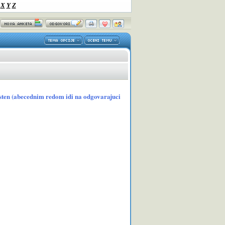
X
Y
Z
Kesten (abecednim redom idi na odgovarajuci