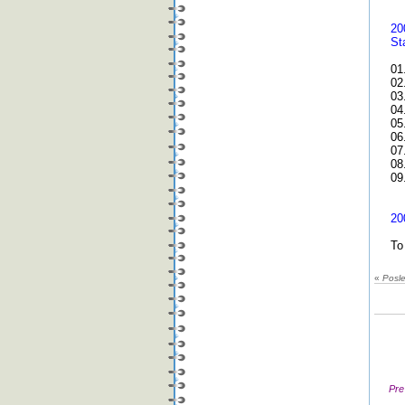
20
St
01
02
03
04
05
06
07
08
09
20
To
«
Posle
Pre