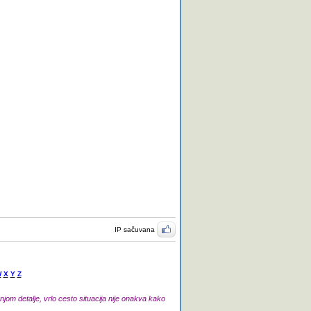
IP sačuvana
W
X
Y
Z
jom detalje, vrlo cesto situacija nije onakva kako