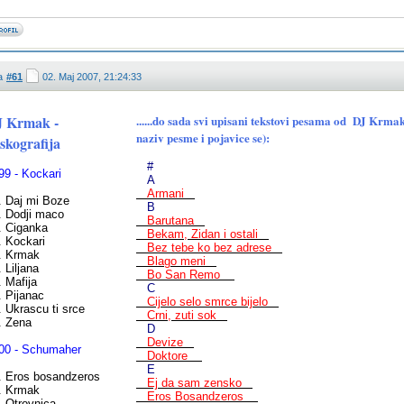
a
#61
02. Maj 2007, 21:24:33
J Krmak -
......do sada svi upisani tekstovi pesama od DJ Krm
naziv pesme i pojavice se):
skografija
#
99 - Kockari
A
Armani
. Daj mi Boze
B
. Dodji maco
Barutana
. Ciganka
Bekam, Zidan i ostali
. Kockari
Bez tebe ko bez adrese
. Krmak
Blago meni
. Liljana
Bo San Remo
. Mafija
C
. Pijanac
Cijelo selo smrce bijelo
. Ukrascu ti srce
Crni, zuti sok
. Zena
D
Devize
00 - Schumaher
Doktore
E
. Eros bosandzeros
Ej da sam zensko
. Krmak
Eros Bosandzeros
. Otrovnica