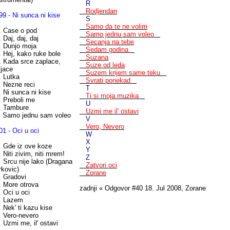
R
Rodjendan
99 - Ni sunca ni kise
S
Samo da te ne volim
. Case o pod
Samo jednu sam voleo
. Daj, daj, daj
Secanja na tebe
. Dunjo moja
Sedam godina
. Hej, kako ruke bole
Suzana
. Kada srce zaplace,
Suze od leda
jjace
Suzem krijem same teku
. Lutka
Svrati ponekad
. Nezne reci
T
. Ni sunca ni kise
Ti si moja muzika
. Preboli me
U
. Tambure
Uzmi me il' ostavi
. Samo jednu sam voleo
V
Vero, Nevero
01 - Oci u oci
W
X
. Gde iz ove koze
Y
. Niti zivim, niti mrem!
Z
. Srcu nije lako (Dragana
Zatvori oci
rkovic)
Zorane
. Gradovi
. More otrova
zadnji « Odgovor #40 18. Jul 2008, Zorane
. Oci u oci
. Lazem
. Nek' ti kazu kise
. Vero-nevero
. Uzmi me, il' ostavi