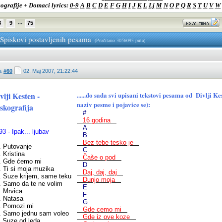
ografije + Domaci lyrics:
0-9
A
B
C
D
E
F
G
H
I
J
K
L
Lj
M
N
O
P
Q
R
S
T
U
V
W
...
8
9
75
-Spiskovi postavljenih pesama
(Pročitano 3056093 puta)
a
#60
02. Maj 2007, 21:22:44
vlji Kesten -
......do sada svi upisani tekstovi pesama od Divlji 
naziv pesme i pojavice se):
skografija
#
16 godina
A
93 - Ipak... ljubav
B
Bez tebe tesko je
. Putovanje
C
. Kristina
Čaše o pod
. Gde ćemo mi
D
. Ti si moja muzika
Daj, daj, daj
. Suze krijem, same teku
Dunjo moja
. Samo da te ne volim
E
. Mrvica
F
. Natasa
G
. Pomozi mi
Gde cemo mi
. Samo jednu sam voleo
Gde iz ove koze
. Suze od leda