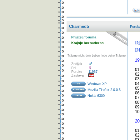
CharmedS
Poruk
Prijatelj foruma
D
Krajnje beznadezan
Di
Träume nicht dein Leben, lebe deine Träume.
19
Zodijak
Pol
01
Poruke
11967
02
Zastava
03
04
Windows XP
05
Mozilla Firefox 2.0.0.3
06
Nokia 6300
07
08
09
10
20
01
02
03