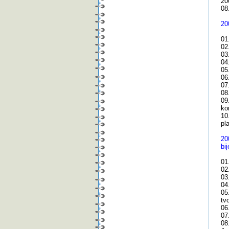
20
08
20
01
02
03
04
05
06
07
08
09
ko
10
pl
20
bij
01
02
03
04
05
tv
06
07
08