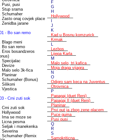
F
. Pusi, pusi
G
. Stup srama
H
. Schumaher
Hollywood
. Zasto onaj covjek place
I
. Zenidba jarane
J
K
01 - Bo san remo
Kad u Bosnu komzurick
Krmak
. Blago meni
L
. Bo san remo
Lezbos
. Eros bosandzeros
Lijepa Karla
onus)
M
. Specijalac
Malo selo, tri kafica
. Devize
Moja draga vijagra
. Malo selo 3k-fica
N
. Planinar
O
. Schumaher (Bonus)
Odigro sam keca na Juventus
 Silikoni
Otrovnica
. Vjestica
P
Papagaj (duet Reni)
03 - Crni zuti sok
Papagaj II (duet Reni)
Planinar
. Crni zuti sok
Prvi put ja zbog zene placem
. Hollywood
Puce guma
. Ima se moze se
Pusi pusi
. Licna pesma
Q
. Seljak i manekenka
R
. Severina
S
. Schumaher (Remix
Samokriticna