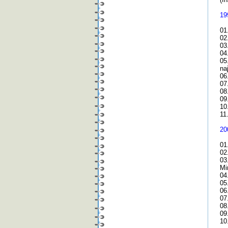
19
01
02
03
04
05
na
06
07
08
09
10
11
20
01
02
03
Mi
04
05
06
07
08
09
10