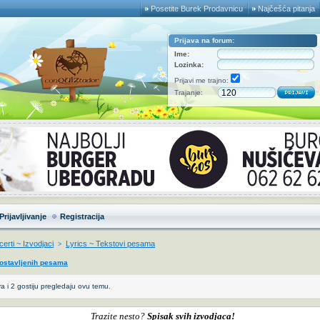
Posetite Burek Prodavnicu
Najčešća pitanja
Prijava na forum:
Ime:
Lozinka:
Prijavi me trajno:
Trajanje:
Prijavljivanje
Registracija
erti ~ Izvodjaci
Lyrics ~ Tekstovi pesama
>
postavljenih pesama
a i 2 gostiju pregledaju ovu temu.
Trazite nesto?
Spisak svih izvodjaca!