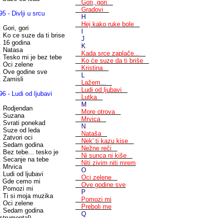
Gori, gori
Gradovi
95 - Divlji u srcu
H
Hej kako ruke bole
. Gori, gori
I
. Ko ce suze da ti brise
J
. 16 godina
K
. Natasa
Kada srce zaplače...
. Tesko mi je bez tebe
Ko će suze da ti briše
. Oci zelene
Kristina
. Ove godine sve
L
. Zamisli
Lažem...
Ludi od ljubavi
96 - Ludi od ljubavi
Lutka
M
. Rodjendan
More otrova
. Suzana
Mrvica
. Svrati ponekad
N
. Suze od leda
Nataša
. Zatvori oci
Nek' ti kazu kise
. Sedam godina
Nežne reči
. Bez tebe... tesko je
Ni sunca ni kiše
. Secanje na tebe
Niti zivim niti mrem
. Mrvica
O
. Ludi od ljubavi
Oci zelene
. Gde cemo mi
Ove godine sve
. Pomozi mi
P
. Ti si moja muzika
Pomozi mi
. Oci zelene
Preboli me
. Sedam godina
Q
nstrumental)