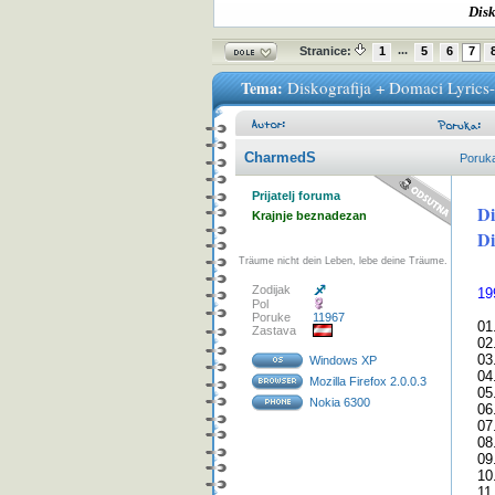
Disk
...
Stranice:
1
5
6
7
Tema:
Diskografija + Domaci Lyrics
CharmedS
Poruk
Prijatelj foruma
Di
Krajnje beznadezan
Di
Träume nicht dein Leben, lebe deine Träume.
Zodijak
19
Pol
Poruke
11967
01
Zastava
02
03
Windows XP
04
Mozilla Firefox 2.0.0.3
05
Nokia 6300
06
07
08
09
10
11