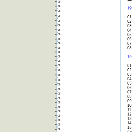
19
01
02
03
04
05
06
07
08
19
01
02
03
04
05
06
07
08
09
10
11
12
13
14
15
(I