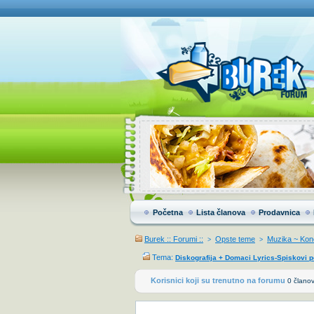
Početna
Lista članova
Prodavnica
Burek :: Forumi ::
Opste teme
Muzika ~ Konc
>
>
Tema:
Diskografija + Domaci Lyrics-Spiskovi 
Korisnici koji su trenutno na forumu
0 članov