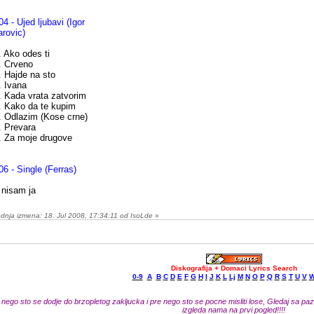
04 - Ujed ljubavi (Igor
arovic)
. Ako odes ti
. Crveno
. Hajde na sto
. Ivana
. Kada vrata zatvorim
. Kako da te kupim
. Odlazim (Kose crne)
. Prevara
. Za moje drugove
06 - Single (Ferras)
 nisam ja
dnja izmena: 18. Jul 2008, 17:34:11 od IsoLde
»
Diskografija + Domaci Lyrics Search
0-9
A
B
C
D
E
F
G
H
I
J
K
L
Lj
M
N
O
P
Q
R
S
T
U
V
 nego sto se dodje do brzopletog zakljucka i pre nego sto se pocne misliti lose, Gledaj sa pazn
izgleda nama na prvi pogled!!!!