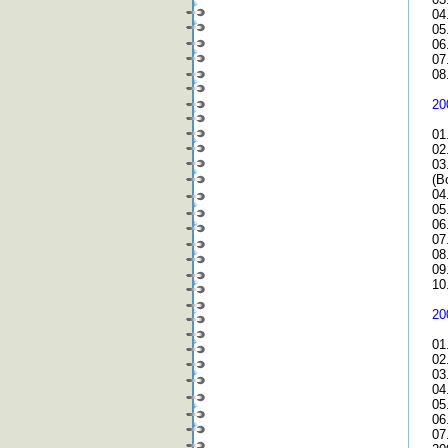
04
05
06
07
08
20
01
02
03
(B
04
05
06
07
08
09.
10
20
01
02
03
04
05
06
07