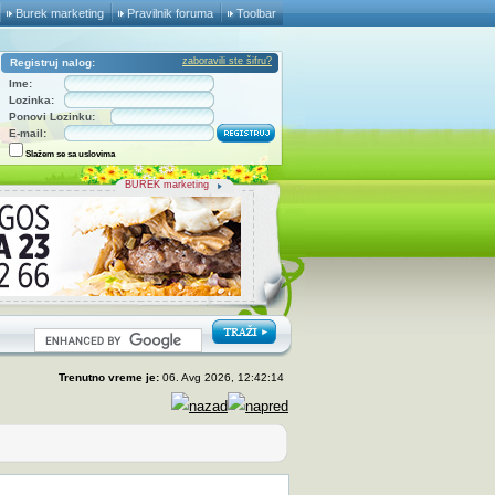
Burek marketing
Pravilnik foruma
Toolbar
zaboravili ste šifru?
Registruj nalog:
Ime:
Lozinka:
Ponovi Lozinku:
E-mail:
Slažem se sa uslovima
BUREK marketing
Trenutno vreme je:
06. Avg 2026, 12:42:14