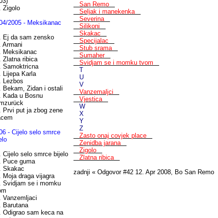
03)
San Remo
. Zigolo
Seljak i manekenka
Severina
04/2005 - Meksikanac
Silikoni
Skakac
. Ej da sam zensko
Specijalac
. Armani
Stub srama
. Meksikanac
Sumaher
. Zlatna ribica
Svidjam se i momku tvom
. Samoktricna
T
. Lijepa Karla
U
. Lezbos
V
. Bekam, Zidan i ostali
Vanzemaljci
. Kada u Bosnu
Vjestica
mzurück
W
. Prvi put ja zbog zene
X
acem
Y
Z
06 - Cijelo selo smrce
Zasto onaj covjek place
elo
Zenidba jarana
Zigolo
. Cijelo selo smrce bijelo
Zlatna ribica
. Puce guma
. Skakac
zadnji « Odgovor #42 12. Apr 2008, Bo San Remo
. Moja draga vijagra
. Svidjam se i momku
om
. Vanzemljaci
. Barutana
. Odigrao sam keca na