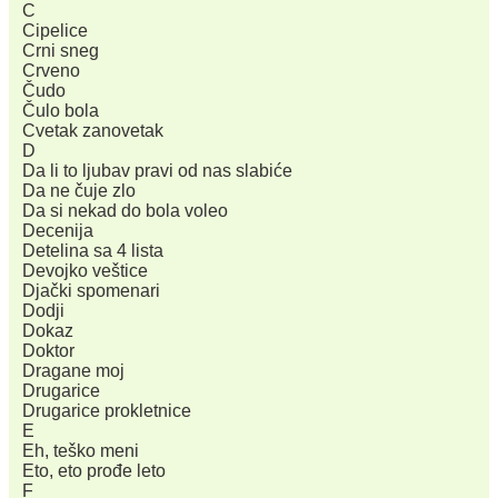
C
Cipelice
Crni sneg
Crveno
Čudo
Čulo bola
Cvetak zanovetak
D
Da li to ljubav pravi od nas slabiće
Da ne čuje zlo
Da si nekad do bola voleo
Decenija
Detelina sa 4 lista
Devojko veštice
Djački spomenari
Dodji
Dokaz
Doktor
Dragane moj
Drugarice
Drugarice prokletnice
E
Eh, teško meni
Eto, eto prođe leto
F