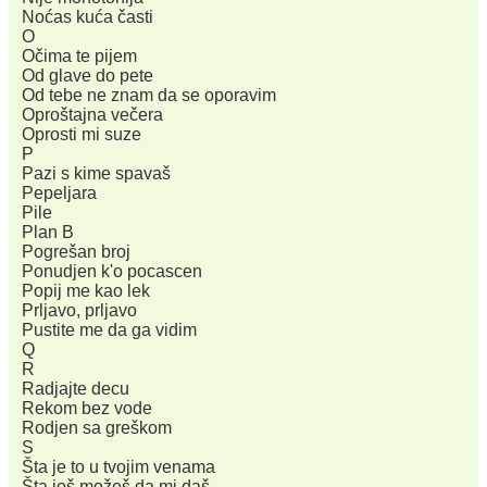
Noćas kuća časti
O
Očima te pijem
Od glave do pete
Od tebe ne znam da se oporavim
Oproštajna večera
Oprosti mi suze
P
Pazi s kime spavaš
Pepeljara
Pile
Plan B
Pogrešan broj
Ponudjen k'o pocascen
Popij me kao lek
Prljavo, prljavo
Pustite me da ga vidim
Q
R
Radjajte decu
Rekom bez vode
Rodjen sa greškom
S
Šta je to u tvojim venama
Šta još možeš da mi daš