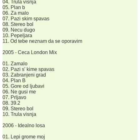
04. Trula visnja
05. Plan b
06. Za malo
07. Pazi skim spavas
08. Stereo bol
09. Necu dugo
10. Pepeljara
11. Od tebe neznam da se oporavim
2005 - Ceca London Mix
01. Zamalo
02. Pazi s' kime spavas
03. Zabranjeni grad
04. Plan B
05. Gore od ljubavi
06. Ne gusi me
07. Prljavo
08. 39.2
09. Stereo bol
10. Trula visnja
2006 - Idealno losa
01. Lepi grome moj