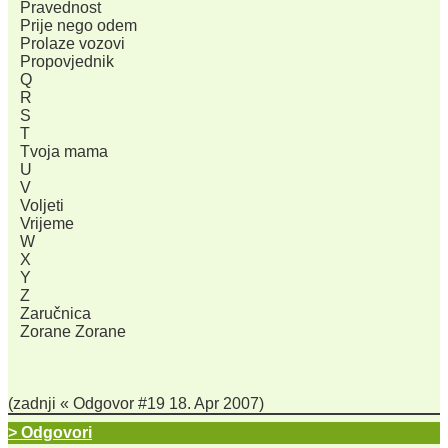
Pravednost
Prije nego odem
Prolaze vozovi
Propovjednik
Q
R
S
T
Tvoja mama
U
V
Voljeti
Vrijeme
W
X
Y
Z
Zaručnica
Zorane Zorane
(zadnji « Odgovor #19 18. Apr 2007)
> Odgovori