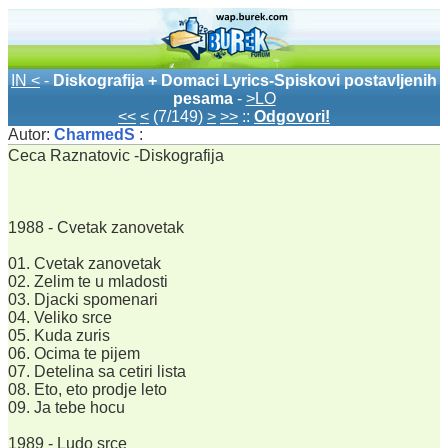
IN <
-
Diskografija + Domaci Lyrics-Spiskovi postavljenih
pesama
-
>LO
<<
<
(7/149)
>
>>
::
Odgovori!
Autor:
CharmedS
:
Ceca Raznatovic -Diskografija
1988 - Cvetak zanovetak
01. Cvetak zanovetak
02. Zelim te u mladosti
03. Djacki spomenari
04. Veliko srce
05. Kuda zuris
06. Ocima te pijem
07. Detelina sa cetiri lista
08. Eto, eto prodje leto
09. Ja tebe hocu
1989 - Ludo srce