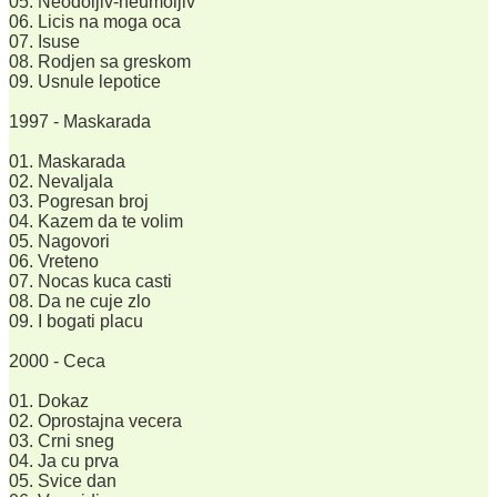
05. Neodoljiv-neumoljiv
06. Licis na moga oca
07. Isuse
08. Rodjen sa greskom
09. Usnule lepotice
1997 - Maskarada
01. Maskarada
02. Nevaljala
03. Pogresan broj
04. Kazem da te volim
05. Nagovori
06. Vreteno
07. Nocas kuca casti
08. Da ne cuje zlo
09. I bogati placu
2000 - Ceca
01. Dokaz
02. Oprostajna vecera
03. Crni sneg
04. Ja cu prva
05. Svice dan