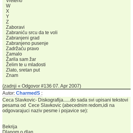
Vreteno
W
X
Y
Z
Zaboravi
Zabraniću srcu da te voli
Zabranjeni grad
Zabranjeno pusenje
Zadržaću pravo
Zamalo
Žarila sam žar
Želim te u mladosti
Zlato, sretan put
Znam
(zadnji « Odgovor #136 07. Apr 2007)
Autor:
CharmedS
:
Ceca Slavkovic- Diskografija......do sada svi upisani tekstovi
pesama od Cece Slavkovic (abecednim redom,idi na
odgovarajuci naziv pesme i pojavice se):
Bekrija
Dlanom o dlan