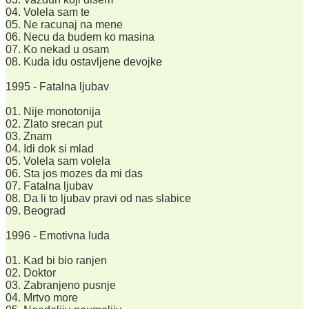
04. Volela sam te
05. Ne racunaj na mene
06. Necu da budem ko masina
07. Ko nekad u osam
08. Kuda idu ostavljene devojke
1995 - Fatalna ljubav
01. Nije monotonija
02. Zlato srecan put
03. Znam
04. Idi dok si mlad
05. Volela sam volela
06. Sta jos mozes da mi das
07. Fatalna ljubav
08. Da li to ljubav pravi od nas slabice
09. Beograd
1996 - Emotivna luda
01. Kad bi bio ranjen
02. Doktor
03. Zabranjeno pusnje
04. Mrtvo more