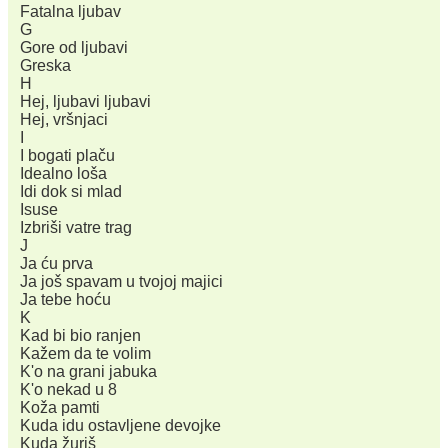
Fatalna ljubav
G
Gore od ljubavi
Greska
H
Hej, ljubavi ljubavi
Hej, vršnjaci
I
I bogati plaču
Idealno loša
Idi dok si mlad
Isuse
Izbriši vatre trag
J
Ja ću prva
Ja još spavam u tvojoj majici
Ja tebe hoću
K
Kad bi bio ranjen
Kažem da te volim
K'o na grani jabuka
K'o nekad u 8
Koža pamti
Kuda idu ostavljene devojke
Kuda žuriš