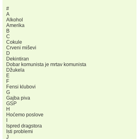
#
A
Alkohol
Amerika
B
C
Cokule
Crveni miševi
D
Dekintiran
Dobar komunista јe mrtav komunista
Džukela
E
F
Fensi klubovi
G
Gajba piva
GSP
H
Hoćemo poslove
I
Ispred dragstora
Isti problemi
J