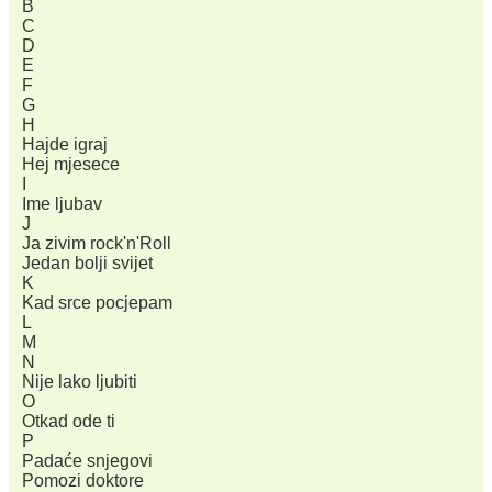
B
C
D
E
F
G
H
Hajde igraj
Hej mjesece
I
Ime ljubav
J
Ja zivim rock'n'Roll
Jedan bolji svijet
K
Kad srce pocjepam
L
M
N
Nije lako ljubiti
O
Otkad ode ti
P
Padaće snjegovi
Pomozi doktore