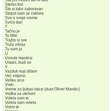
Stereo bol
Što si tako zaboravan
Stoput sam se zaklela
Sve u svoje vreme
Sviće dan
T
Tačno je
To Miki
Tražio si sve
Trula višnja
Tu sam ja
U
Usnule lepotice
Ustani, budi se
V
Vazduh koji dišem
Već vidjeno
Veliko srce
Viski
Vreme za ljubav istice (duet Oliver Mandic)
Vodka sa utehom
Volela sam te
Volela sam volela
Volim te