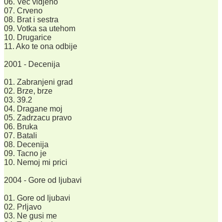
06. Vec vidjeno
07. Crveno
08. Brat i sestra
09. Votka sa utehom
10. Drugarice
11. Ako te ona odbije
2001 - Decenija
01. Zabranjeni grad
02. Brze, brze
03. 39.2
04. Dragane moj
05. Zadrzacu pravo
06. Bruka
07. Batali
08. Decenija
09. Tacno je
10. Nemoj mi prici
2004 - Gore od ljubavi
01. Gore od ljubavi
02. Prljavo
03. Ne gusi me