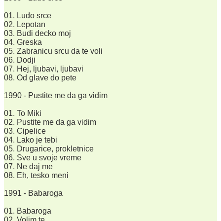
01. Ludo srce
02. Lepotan
03. Budi decko moj
04. Greska
05. Zabranicu srcu da te voli
06. Dodji
07. Hej, ljubavi, ljubavi
08. Od glave do pete
1990 - Pustite me da ga vidim
01. To Miki
02. Pustite me da ga vidim
03. Cipelice
04. Lako je tebi
05. Drugarice, prokletnice
06. Sve u svoje vreme
07. Ne daj me
08. Eh, tesko meni
1991 - Babaroga
01. Babaroga
02. Volim te