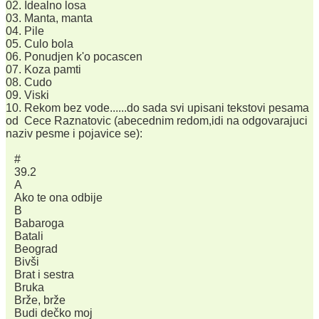
02. Idealno losa
03. Manta, manta
04. Pile
05. Culo bola
06. Ponudjen k'o pocascen
07. Koza pamti
08. Cudo
09. Viski
10. Rekom bez vode......do sada svi upisani tekstovi pesama
od Cece Raznatovic (abecednim redom,idi na odgovarajuci
naziv pesme i pojavice se):
#
39.2
A
Ako te ona odbije
B
Babaroga
Batali
Beograd
Bivši
Brat i sestra
Bruka
Brže, brže
Budi dečko moj