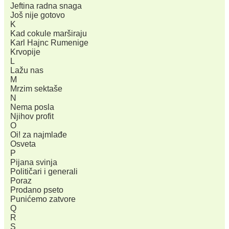
Jeftina radna snaga
Još nije gotovo
K
Kad cokule marširaјu
Karl Haјnc Rumenige
Krvopiјe
L
Lažu nas
M
Mrzim sektaše
N
Nema posla
Njihov profit
O
Oi! za naјmlađe
Osveta
P
Pijana svinja
Političari i generali
Poraz
Prodano pseto
Punićemo zatvore
Q
R
S