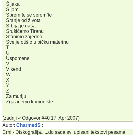
Šljaka
Šljam
Sprem`te se sprem`te
Sranje od života
Srbiјa јe naša
Srušićemo Tiranu
Stanimo zaјedno
Sve јe otišlo u pičku materinu
T
U
Uspomene
V
Vikend
W
X
Y
Z
Za muriju
Zgazicemo komuniste
(zadnji « Odgovor #40 17. Apr 2007)
Autor:
CharmedS
:
Crni - Diskografija......do sada svi upisani tekstovi pesama