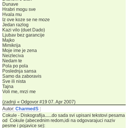
Dunave
Hrabri mogu sve
Hvala mu
Iz ove koze se ne moze
Jedan razlog
Kazi vilo (duet Dado)
Ljubav bez garancije
Majko
Mimikrija
Moje ime je zena
Neizleciva
Nedam te
Pola po pola
Poslednja sansa
Samo da zaboravis
Sve ili nista
Tajna
Voli me, mrzi me
(zadnji « Odgovor #19 07. Apr 2007)
Autor:
CharmedS
:
Cokule - Diskografija......do sada svi upisani tekstovi pesama
od Cokule (abecednim redom,idi na odgovarajuci naziv
pesme i pojavice se):