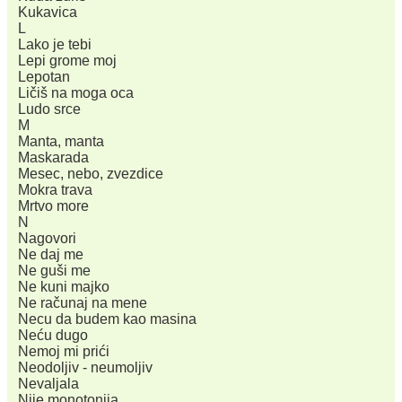
Kukavica
L
Lako je tebi
Lepi grome moj
Lepotan
Ličiš na moga oca
Ludo srce
M
Manta, manta
Maskarada
Mesec, nebo, zvezdice
Mokra trava
Mrtvo more
N
Nagovori
Ne daj me
Ne guši me
Ne kuni majko
Ne računaj na mene
Necu da budem kao masina
Neću dugo
Nemoj mi prići
Neodoljiv - neumoljiv
Nevaljala
Nije monotonija