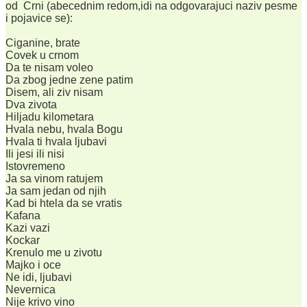
od Crni (abecednim redom,idi na odgovarajuci naziv pesme
i pojavice se):
Ciganine, brate
Covek u crnom
Da te nisam voleo
Da zbog jedne zene patim
Disem, ali ziv nisam
Dva zivota
Hiljadu kilometara
Hvala nebu, hvala Bogu
Hvala ti hvala ljubavi
Ili jesi ili nisi
Istovremeno
Ja sa vinom ratujem
Ja sam jedan od njih
Kad bi htela da se vratis
Kafana
Kazi vazi
Kockar
Krenulo me u zivotu
Majko i oce
Ne idi, ljubavi
Nevernica
Nije krivo vino