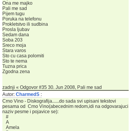
Ona me majko
Pali me sad
Pijem tugu
Poruka na telefonu
Prokletstvo ili sudbina
Prosla ljubav
Sedam dana
Soba 203
Sreco moja
Stara varos
Sto cu casa polomiti
Sto te nema
Tuzna prica
Zgodna zena
zadnji « Odgovor #35 30. Jun 2008, Pali me sad
Autor:
CharmedS
:
Crno Vino - Diskografija......do sada svi upisani tekstovi
pesama od Crno Vino(abecednim redom,idi na odgovarajuci
naziv pesme i pojavice se):
#
A
Amela