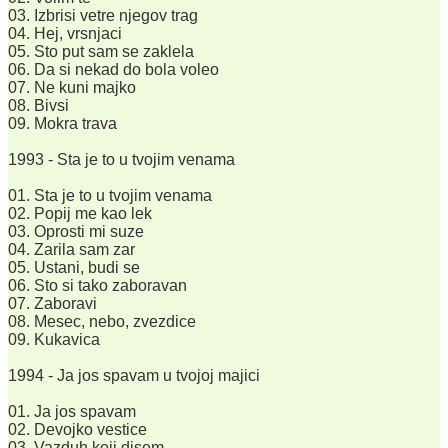
03. Izbrisi vetre njegov trag
04. Hej, vrsnjaci
05. Sto put sam se zaklela
06. Da si nekad do bola voleo
07. Ne kuni majko
08. Bivsi
09. Mokra trava
1993 - Sta je to u tvojim venama
01. Sta je to u tvojim venama
02. Popij me kao lek
03. Oprosti mi suze
04. Zarila sam zar
05. Ustani, budi se
06. Sto si tako zaboravan
07. Zaboravi
08. Mesec, nebo, zvezdice
09. Kukavica
1994 - Ja jos spavam u tvojoj majici
01. Ja jos spavam
02. Devojko vestice
03. Vazduh koji disem