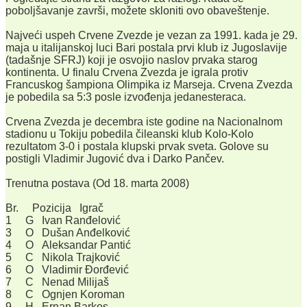
poboljšavanje završi, možete skloniti ovo obaveštenje.
Najveći uspeh Crvene Zvezde je vezan za 1991. kada je 29.
maja u italijanskoj luci Bari postala prvi klub iz Jugoslavije
(tadašnje SFRJ) koji je osvojio naslov prvaka starog
kontinenta. U finalu Crvena Zvezda je igrala protiv
Francuskog šampiona Olimpika iz Marseja. Crvena Zvezda
je pobedila sa 5:3 posle izvođenja jedanesteraca.
Crvena Zvezda je decembra iste godine na Nacionalnom
stadionu u Tokiju pobedila čileanski klub Kolo-Kolo
rezultatom 3-0 i postala klupski prvak sveta. Golove su
postigli Vladimir Jugović dva i Darko Pančev.
Trenutna postava (Od 18. marta 2008)
Br. Pozicija Igrač
1 G Ivan Ranđelović
3 O Dušan Anđelković
4 O Aleksandar Pantić
5 C Nikola Trajković
6 O Vladimir Đorđević
7 C Nenad Milijaš
8 C Ognjen Koroman
9 H Ernan Barkos