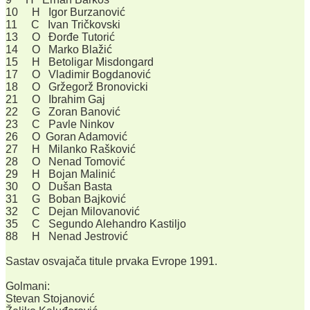
10 H Igor Burzanović
11 C Ivan Tričkovski
13 O Đorđe Tutorić
14 O Marko Blažić
15 H Betoligar Misdongard
17 O Vladimir Bogdanović
18 O Gržegorž Bronovicki
21 O Ibrahim Gaj
22 G Zoran Banović
23 C Pavle Ninkov
26 O Goran Adamović
27 H Milanko Rašković
28 O Nenad Tomović
29 H Bojan Malinić
30 O Dušan Basta
31 G Boban Bajković
32 C Dejan Milovanović
35 C Segundo Alehandro Kastiljo
88 H Nenad Jestrović
Sastav osvajača titule prvaka Evrope 1991.
Golmani:
Stevan Stojanović