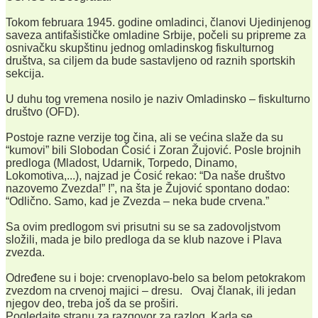
Tokom februara 1945. godine omladinci, članovi Ujedinjenog
saveza antifašističke omladine Srbije, počeli su pripreme za
osnivačku skupštinu jednog omladinskog fiskulturnog
društva, sa ciljem da bude sastavljeno od raznih sportskih
sekcija.
U duhu tog vremena nosilo je naziv Omladinsko – fiskulturno
društvo (OFD).
Postoje razne verzije tog čina, ali se većina slaže da su
“kumovi” bili Slobodan Ćosić i Zoran Žujović. Posle brojnih
predloga (Mladost, Udarnik, Torpedo, Dinamo,
Lokomotiva,...), najzad je Ćosić rekao: “Da naše društvo
nazovemo Zvezda!” !”, na šta je Žujović spontano dodao:
“Odlično. Samo, kad je Zvezda – neka bude crvena.”
Sa ovim predlogom svi prisutni su se sa zadovoljstvom
složili, mada je bilo predloga da se klub nazove i Plava
zvezda.
Određene su i boje: crvenoplavo-belo sa belom petokrakom
zvezdom na crvenoj majici – dresu. Ovaj članak, ili jedan
njegov deo, treba još da se proširi.
Pogledajte stranu za razgovor za razlog. Kada se