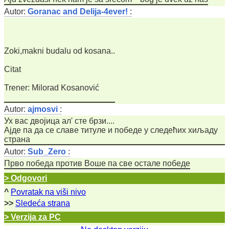
Autor:
Goranac and Delija-4ever!
:
Zoki,makni budalu od kosana..
Citat
Trener: Milorad Kosanović
Autor:
ajmosvi
:
Ух вас двојица ал' сте брзи....
Ајде па да се славе титуле и победе у следећих хиљаду
страна
Autor:
Sub_Zero
:
Прво победа против Воше па све остале победе
> Odgovori
^
Povratak na viši nivo
>>
Sledeća strana
> Verzija za PC