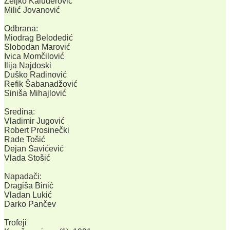
Željko Kaluđerović
Milić Jovanović
Odbrana:
Miodrag Belodedić
Slobodan Marović
Ivica Momčilović
Ilija Najdoski
Duško Radinović
Refik Šabanadžović
Siniša Mihajlović
Sredina:
Vladimir Jugović
Robert Prosinečki
Rade Tošić
Dejan Savićević
Vlada Stošić
Napadači:
Dragiša Binić
Vladan Lukić
Darko Pančev
Trofeji