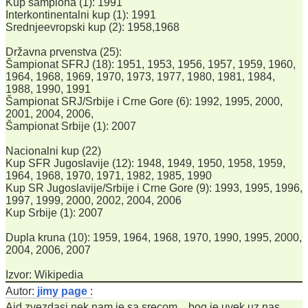
Kup šampiona (1): 1991
Interkontinentalni kup (1): 1991
Srednjeevropski kup (2): 1958,1968
Državna prvenstva (25):
Šampionat SFRJ (18): 1951, 1953, 1956, 1957, 1959, 1960,
1964, 1968, 1969, 1970, 1973, 1977, 1980, 1981, 1984,
1988, 1990, 1991
Šampionat SRJ/Srbije i Crne Gore (6): 1992, 1995, 2000,
2001, 2004, 2006,
Šampionat Srbije (1): 2007
Nacionalni kup (22)
Kup SFR Jugoslavije (12): 1948, 1949, 1950, 1958, 1959,
1964, 1968, 1970, 1971, 1982, 1985, 1990
Kup SR Jugoslavije/Srbije i Crne Gore (9): 1993, 1995, 1996,
1997, 1999, 2000, 2002, 2004, 2006
Kup Srbije (1): 2007
Dupla kruna (10): 1959, 1964, 1968, 1970, 1990, 1995, 2000,
2004, 2006, 2007
Izvor: Wikipedia
Autor:
jimy page
:
Ajd zvezdasi nek nam je sa srecom bog je uvek uz nas