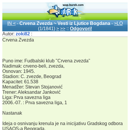
IN <
-
Crvena Zvezda ~ Vesti iz Ljutice Bogdana
-
>LO
(1/1841)
>
>>
::
Odgovori!
Autor:
zoki82
:
Crvena Zvezda
Puno ime: Fudbalski klub "Crvena zvezda"
Nadimak: crveno-beli, zvezda,
Osnovan: 1945.
Stadion: C. zvezde, Beograd
Kapacitet: 61.538
Menadžer: Stevan Stojanović
Trener: Aleksandar Janković
Liga: Prva savezna liga
2006.-07. : Prva savezna liga, 1
Nastanak
Ideja o osnivanju krenula je na inicijativu Gradskog odbora
USAOS-a Beograda.