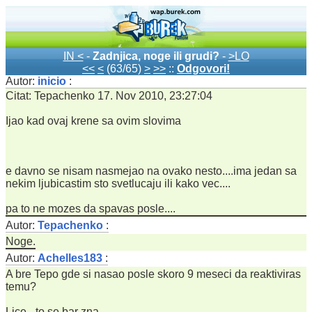
IN <
-
Zadnjica, noge ili grudi?
-
>LO
<<
<
(63/65)
>
>>
::
Odgovori!
Autor:
inicio
:
Citat: Tepachenko 17. Nov 2010, 23:27:04
Ijao kad ovaj krene sa ovim slovima
e davno se nisam nasmejao na ovako nesto....ima jedan sa
nekim ljubicastim sto svetlucaju ili kako vec....
pa to ne mozes da spavas posle....
Autor:
Tepachenko
:
Noge.
Autor:
Achelles183
:
A bre Tepo gde si nasao posle skoro 9 meseci da reaktiviras
temu?
Lice - to se bar zna.