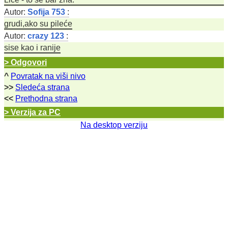
Autor:
Sofija 753
:
grudi,ako su pileće
Autor:
crazy 123
:
sise kao i ranije
> Odgovori
^
Povratak na viši nivo
>>
Sledeća strana
<<
Prethodna strana
> Verzija za PC
Na desktop verziju