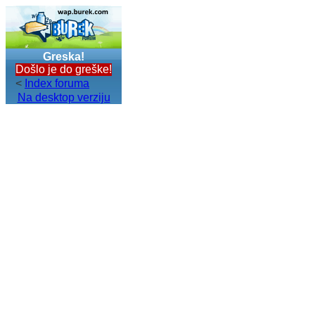
Greska!
Došlo je do greške!
<
Index foruma
Na desktop verziju