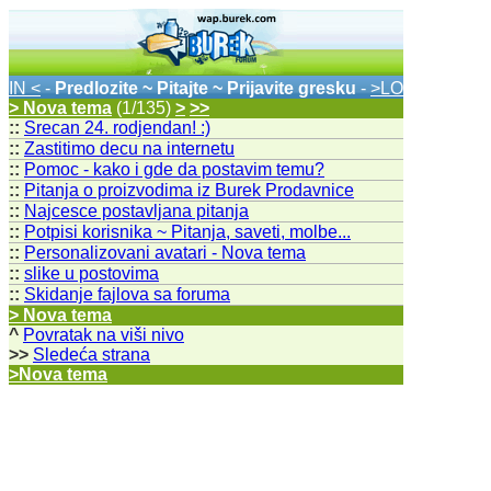
IN <
-
Predlozite ~ Pitajte ~ Prijavite gresku
-
>LO
> Nova tema
(1/135)
>
>>
::
Srecan 24. rodjendan! :)
::
Zastitimo decu na internetu
::
Pomoc - kako i gde da postavim temu?
::
Pitanja o proizvodima iz Burek Prodavnice
::
Najcesce postavljana pitanja
::
Potpisi korisnika ~ Pitanja, saveti, molbe...
::
Personalizovani avatari - Nova tema
::
slike u postovima
::
Skidanje fajlova sa foruma
> Nova tema
^
Povratak na viši nivo
>>
Sledeća strana
>Nova tema