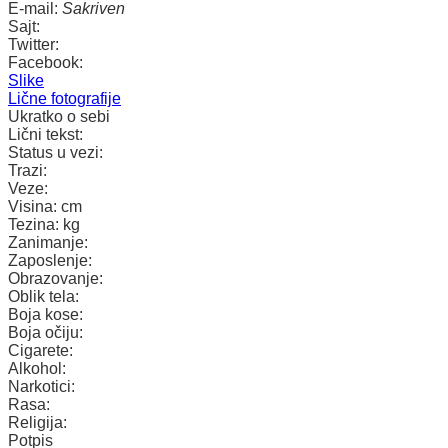
E-mail:
Sakriven
Sajt:
Twitter:
Facebook:
Slike
Lične fotografije
Ukratko o sebi
Lični tekst:
Status u vezi:
Trazi:
Veze:
Visina:
cm
Tezina:
kg
Zanimanje:
Zaposlenje:
Obrazovanje:
Oblik tela:
Boja kose:
Boja očiju:
Cigarete:
Alkohol:
Narkotici:
Rasa:
Religija:
Potpis