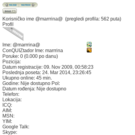
Korisničko ime
@marrrina@
(pregledi profila: 562 puta)
Profil
Ime:
@marrrina@
ConQUIZtador Ime:
marrrina
Poruke:
0 (0.000 po danu)
Pozicija:
Datum registracije:
09. Nov 2009, 00:58:23
Poslednja poseta:
24. Mar 2014, 23:26:45
Ukupno online:
45 min.
Godine:
Nije dostupno
Pol:
Datum rođenja:
Nije dostupno
Telefon:
Lokacija:
ICQ:
AIM:
MSN:
YIM:
Google Talk:
Skype: