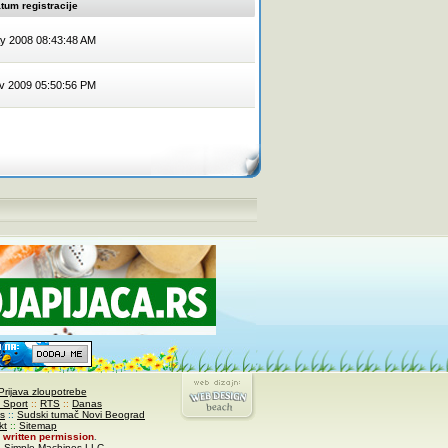
tum registracije
y 2008 08:43:48 AM
v 2009 05:50:56 PM
Prijava zloupotrebe
 Sport
::
RTS
::
Danas
s
::
Sudski tumač Novi Beograd
kt
::
Sitemap
written permission
.
,
Simple Machines LLC
.