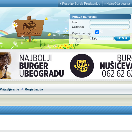
Posetite Burek Prodavnicu
Najčešća pitanja
Prijava na forum:
Ime:
Lozinka:
Prijavi me trajno:
Trajanje:
Prijavljivanje
Registracija