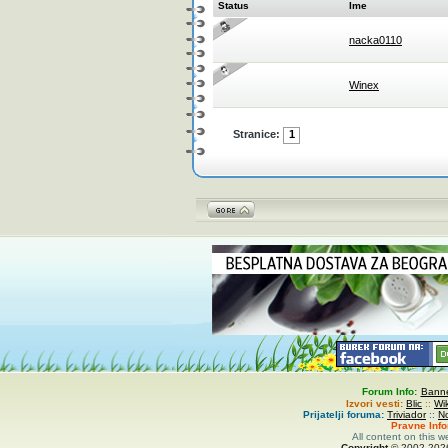
Status
Ime
nacka0110
Winex
Stranice:
1
Forum Info:
Banne
Izvori vesti:
Blic
::
Wi
Prijatelji foruma:
Triviador
::
N
Pravne Inf
All content on this w
Copyright
© 2002-
20