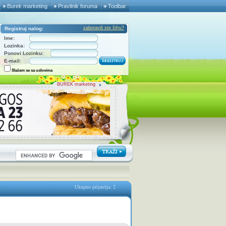
Burek marketing
Pravilnik foruma
Toolbar
zaboravili ste šifru?
Registruj nalog:
Ime:
Lozinka:
Ponovi Lozinku:
E-mail:
Slažem se sa uslovima
BUREK marketing
Ukupno prijatelja: 2