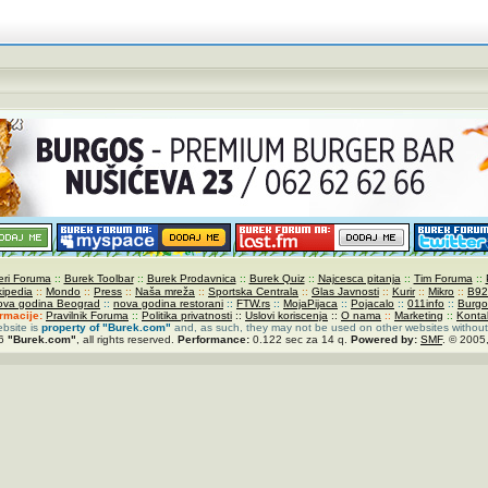
ri Foruma
::
Burek Toolbar
::
Burek Prodavnica
::
Burek Quiz
::
Najcesca pitanja
::
Tim Foruma
::
kipedia
::
Mondo
::
Press
::
Naša mreža
::
Sportska Centrala
::
Glas Javnosti
::
Kurir
::
Mikro
::
B92
ova godina Beograd
::
nova godina restorani
::
FTW.rs
::
MojaPijaca
::
Pojacalo
::
011info
::
Burgo
ormacije:
Pravilnik Foruma
::
Politika privatnosti
::
Uslovi koriscenja
::
O nama
::
Marketing
::
Konta
ebsite is
property of
"Burek.com"
and, as such, they may not be used on other websites without
26
"Burek.com"
, all rights reserved.
Performance:
0.122 sec za 14 q.
Powered by:
SMF
. © 2005