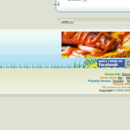
Forum Info:
Banne
Izvori vesti:
Blic
::
Wi
Prijatelji foruma:
Triviador
::
N
Pravne Inf
All content on this w
Copyright
© 2002-
20