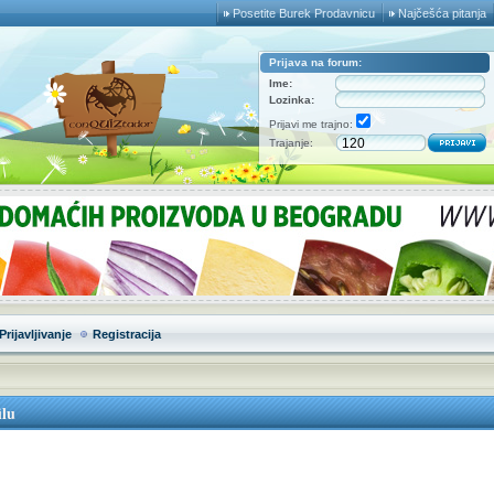
Posetite Burek Prodavnicu
Najčešća pitanja
Prijava na forum:
Ime:
Lozinka:
Prijavi me trajno:
Trajanje:
Prijavljivanje
Registracija
ilu