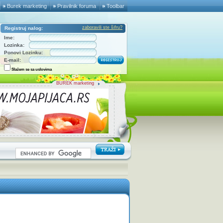
Burek marketing
Pravilnik foruma
Toolbar
zaboravili ste šifru?
Registruj nalog:
Ime:
Lozinka:
Ponovi Lozinku:
E-mail:
Slažem se sa uslovima
BUREK marketing