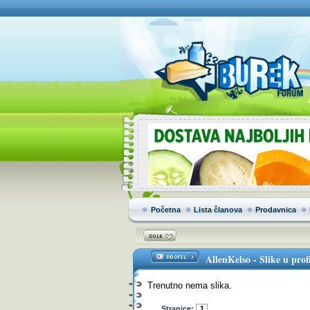
Početna
Lista članova
Prodavnica
AllenKelso
-
Slike u prof
Trenutno nema slika.
Stranice:
1