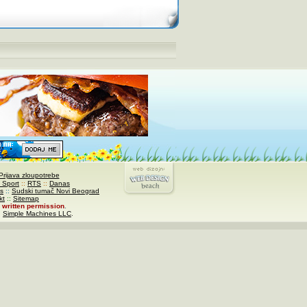
Prijava zloupotrebe
 Sport
::
RTS
::
Danas
s
::
Sudski tumač Novi Beograd
kt
::
Sitemap
written permission
.
,
Simple Machines LLC
.