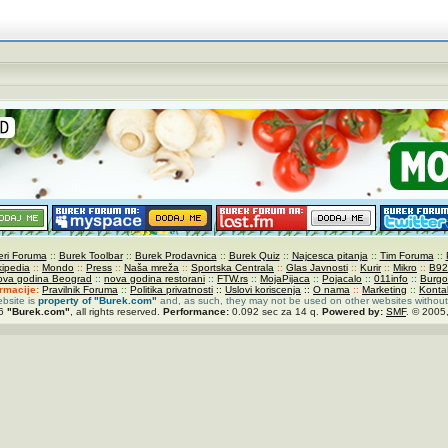
ri Foruma
::
Burek Toolbar
::
Burek Prodavnica
::
Burek Quiz
::
Najcesca pitanja
::
Tim Foruma
::
kipedia
::
Mondo
::
Press
::
Naša mreža
::
Sportska Centrala
::
Glas Javnosti
::
Kurir
::
Mikro
::
B92
ova godina Beograd
::
nova godina restorani
::
FTW.rs
::
MojaPijaca
::
Pojacalo
::
011info
::
Burgo
ormacije:
Pravilnik Foruma
::
Politika privatnosti
::
Uslovi koriscenja
::
O nama
::
Marketing
::
Konta
ebsite is
property of
"Burek.com"
and, as such, they may not be used on other websites without
26
"Burek.com"
, all rights reserved.
Performance:
0.092 sec za 14 q.
Powered by:
SMF
. © 2005