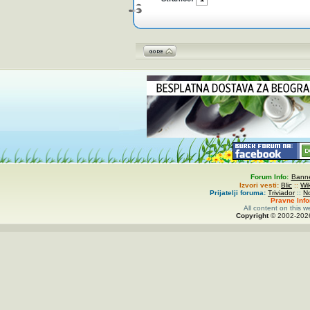
Forum Info:
Banne
Izvori vesti:
Blic
::
Wi
Prijatelji foruma:
Triviador
::
N
Pravne Inf
All content on this w
Copyright
© 2002-
20