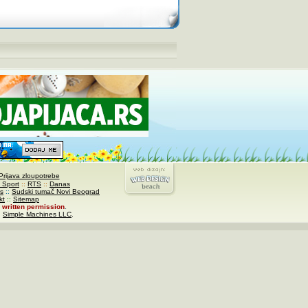
Prijava zloupotrebe
 Sport
::
RTS
::
Danas
s
::
Sudski tumač Novi Beograd
kt
::
Sitemap
written permission
.
,
Simple Machines LLC
.