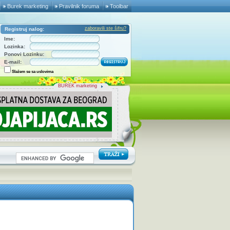
Burek marketing
Pravilnik foruma
Toolbar
zaboravili ste šifru?
Registruj nalog:
Ime:
Lozinka:
Ponovi Lozinku:
E-mail:
Slažem se sa uslovima
BUREK marketing