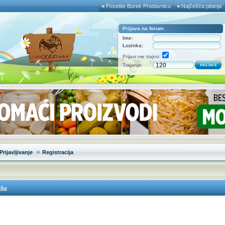
Posetite Burek Prodavnicu
Najčešća pitanja
Prijava na forum:
Ime:
Lozinka:
Prijavi me trajno:
Trajanje:
Prijavljivanje
Registracija
ilu