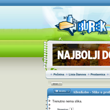
Početna
Lista članova
Prodavnica
AllenKelso
-
Slike u prof
Trenutno nema slika.
Stranice:
1