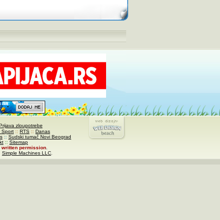
Prijava zloupotrebe
 Sport
::
RTS
::
Danas
s
::
Sudski tumač Novi Beograd
kt
::
Sitemap
written permission
.
,
Simple Machines LLC
.