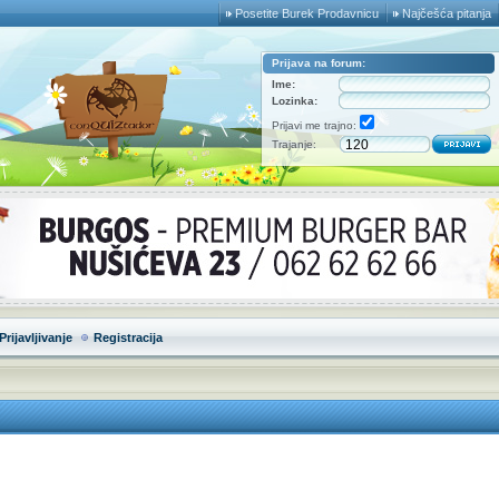
Posetite Burek Prodavnicu
Najčešća pitanja
Prijava na forum:
Ime:
Lozinka:
Prijavi me trajno:
Trajanje:
Prijavljivanje
Registracija