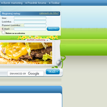
Burek marketing
Pravilnik foruma
Toolbar
zaboravili ste šifru?
Registruj nalog:
Ime:
Lozinka:
Ponovi Lozinku:
E-mail:
Slažem se sa uslovima
BUREK marketing