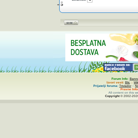
Forum Info:
Banne
Izvori vesti:
Blic
::
Wi
Prijatelji foruma:
Triviador
::
N
Pravne Inf
All content on this w
Copyright
© 2002-
20