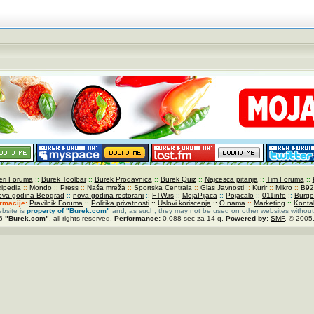
ri Foruma
::
Burek Toolbar
::
Burek Prodavnica
::
Burek Quiz
::
Najcesca pitanja
::
Tim Foruma
::
kipedia
::
Mondo
::
Press
::
Naša mreža
::
Sportska Centrala
::
Glas Javnosti
::
Kurir
::
Mikro
::
B92
ova godina Beograd
::
nova godina restorani
::
FTW.rs
::
MojaPijaca
::
Pojacalo
::
011info
::
Burgo
ormacije:
Pravilnik Foruma
::
Politika privatnosti
::
Uslovi koriscenja
::
O nama
::
Marketing
::
Konta
ebsite is
property of
"Burek.com"
and, as such, they may not be used on other websites without
26
"Burek.com"
, all rights reserved.
Performance:
0.088 sec za 14 q.
Powered by:
SMF
. © 2005