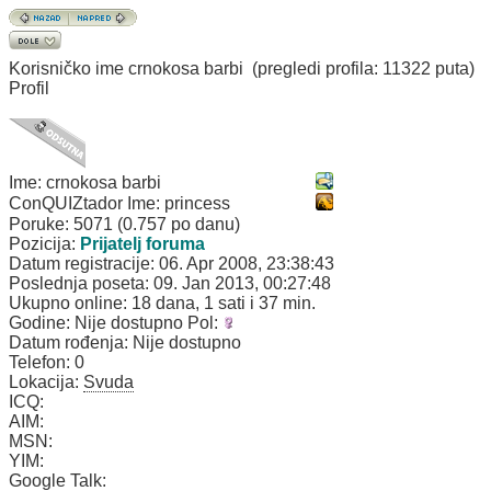
Korisničko ime
crnokosa barbi
(pregledi profila: 11322 puta)
Profil
Ime:
crnokosa barbi
ConQUIZtador Ime:
princess
Poruke:
5071 (0.757 po danu)
Pozicija:
Prijatelj foruma
Datum registracije:
06. Apr 2008, 23:38:43
Poslednja poseta:
09. Jan 2013, 00:27:48
Ukupno online:
18 dana, 1 sati i 37 min.
Godine:
Nije dostupno
Pol:
Datum rođenja:
Nije dostupno
Telefon:
0
Lokacija:
Svuda
ICQ:
AIM:
MSN:
YIM:
Google Talk: