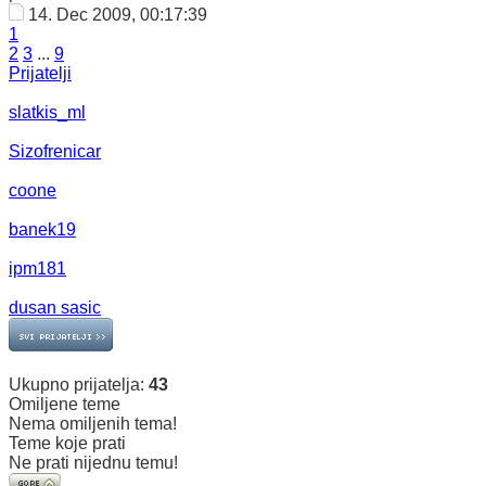
14. Dec 2009, 00:17:39
1
2
3
...
9
Prijatelji
slatkis_ml
Sizofrenicar
coone
banek19
ipm181
dusan sasic
Ukupno prijatelja:
43
Omiljene teme
Nema omiljenih tema!
Teme koje prati
Ne prati nijednu temu!