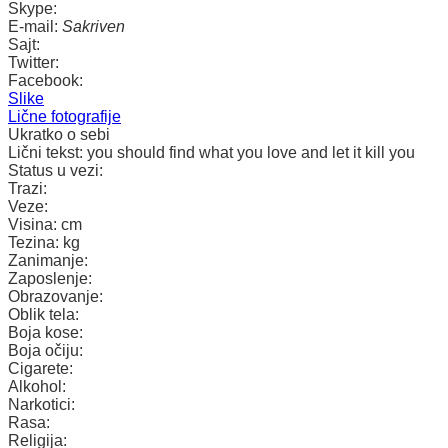
Skype:
E-mail:
Sakriven
Sajt:
Twitter:
Facebook:
Slike
Lične fotografije
Ukratko o sebi
Lični tekst:
you should find what you love and let it kill you
Status u vezi:
Trazi:
Veze:
Visina:
cm
Tezina:
kg
Zanimanje:
Zaposlenje:
Obrazovanje:
Oblik tela:
Boja kose:
Boja očiju:
Cigarete:
Alkohol:
Narkotici:
Rasa:
Religija: