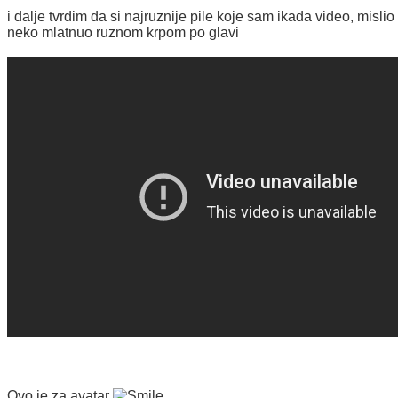
i dalje tvrdim da si najruznije pile koje sam ikada video, mislio
neko mlatnuo ruznom krpom po glavi
Ovo je za avatar