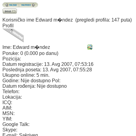
Korisničko ime
Edward m�ndez
(pregledi profila: 147 puta)
Profil
Ime:
Edward m�ndez
Poruke:
0 (0.000 po danu)
Pozicija:
Datum registracije:
13. Avg 2007, 07:53:16
Poslednja poseta:
13. Avg 2007, 07:55:28
Ukupno online:
5 min.
Godine:
Nije dostupno
Pol:
Datum rođenja:
Nije dostupno
Telefon:
Lokacija:
ICQ:
AIM:
MSN:
YIM:
Google Talk:
Skype:
E-mail:
Sakriven