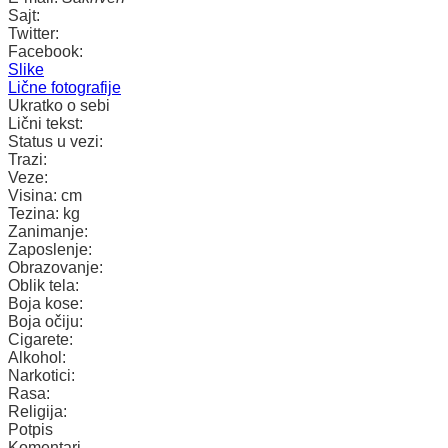
Sajt:
Twitter:
Facebook:
Slike
Lične fotografije
Ukratko o sebi
Lični tekst:
Status u vezi:
Trazi:
Veze:
Visina:
cm
Tezina:
kg
Zanimanje:
Zaposlenje:
Obrazovanje:
Oblik tela:
Boja kose:
Boja očiju:
Cigarete:
Alkohol:
Narkotici:
Rasa:
Religija:
Potpis
Komentari