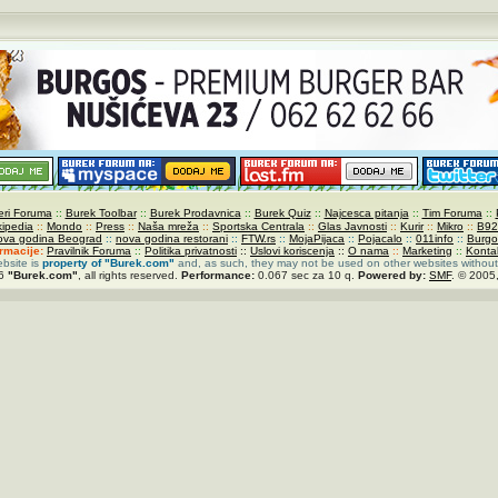
ri Foruma
::
Burek Toolbar
::
Burek Prodavnica
::
Burek Quiz
::
Najcesca pitanja
::
Tim Foruma
::
kipedia
::
Mondo
::
Press
::
Naša mreža
::
Sportska Centrala
::
Glas Javnosti
::
Kurir
::
Mikro
::
B92
ova godina Beograd
::
nova godina restorani
::
FTW.rs
::
MojaPijaca
::
Pojacalo
::
011info
::
Burgo
ormacije:
Pravilnik Foruma
::
Politika privatnosti
::
Uslovi koriscenja
::
O nama
::
Marketing
::
Konta
ebsite is
property of
"Burek.com"
and, as such, they may not be used on other websites without
26
"Burek.com"
, all rights reserved.
Performance:
0.067 sec za 10 q.
Powered by:
SMF
. © 2005