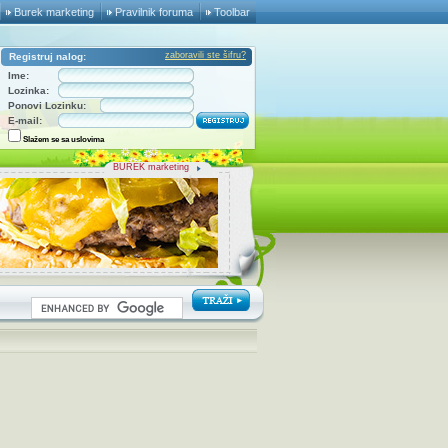
Burek marketing
Pravilnik foruma
Toolbar
zaboravili ste šifru?
Registruj nalog:
Ime:
Lozinka:
Ponovi Lozinku:
E-mail:
Slažem se sa uslovima
BUREK marketing