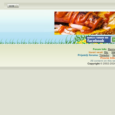
Forum Info:
Banne
Izvori vesti:
Blic
::
Wi
Prijatelji foruma:
Triviador
::
N
Pravne Inf
All content on this w
Copyright
© 2002-
20