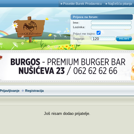
Posetite Burek Prodavnicu
Najčešća pitanja
Prijava na forum:
Ime:
Lozinka:
Prijavi me trajno:
Trajanje:
Prijavljivanje
Registracija
Još nisam dodao prijatelje.