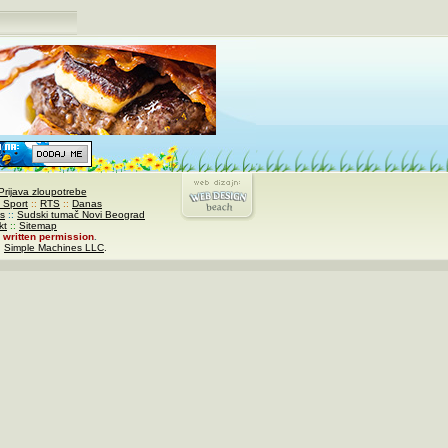
Prijava zloupotrebe
 Sport
::
RTS
::
Danas
s
::
Sudski tumač Novi Beograd
kt
::
Sitemap
written permission
.
,
Simple Machines LLC
.