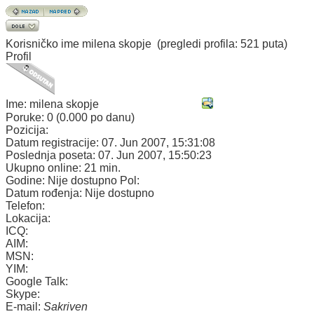
Korisničko ime
milena skopje
(pregledi profila: 521 puta)
Profil
Ime:
milena skopje
Poruke:
0 (0.000 po danu)
Pozicija:
Datum registracije:
07. Jun 2007, 15:31:08
Poslednja poseta:
07. Jun 2007, 15:50:23
Ukupno online:
21 min.
Godine:
Nije dostupno
Pol:
Datum rođenja:
Nije dostupno
Telefon:
Lokacija:
ICQ:
AIM:
MSN:
YIM:
Google Talk:
Skype:
E-mail:
Sakriven