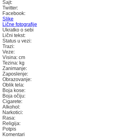
Sajt:
Twitter:
Facebook:
Slike
Lične fotografije
Ukratko o sebi
Lični tekst:
Status u vezi:
Trazi:
Veze:
Visina:
cm
Tezina:
kg
Zanimanje:
Zaposlenje:
Obrazovanje:
Oblik tela:
Boja kose:
Boja očiju:
Cigarete:
Alkohol:
Narkotici:
Rasa:
Religija:
Potpis
Komentari