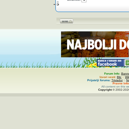
Forum Info:
Banne
Izvori vesti:
Blic
::
Wi
Prijatelji foruma:
Triviador
::
N
Pravne Inf
All content on this w
Copyright
© 2002-
20