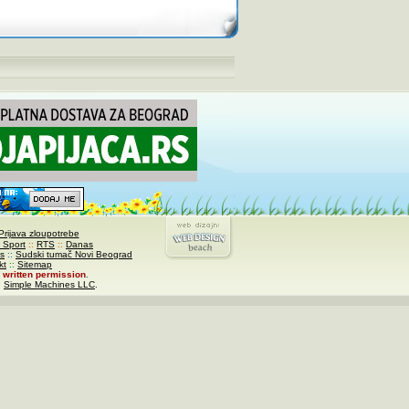
Prijava zloupotrebe
 Sport
::
RTS
::
Danas
s
::
Sudski tumač Novi Beograd
kt
::
Sitemap
written permission
.
,
Simple Machines LLC
.