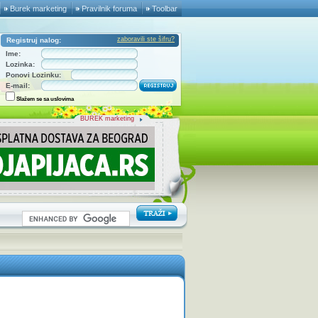
Burek marketing
Pravilnik foruma
Toolbar
zaboravili ste šifru?
Registruj nalog:
Ime:
Lozinka:
Ponovi Lozinku:
E-mail:
Slažem se sa uslovima
BUREK marketing