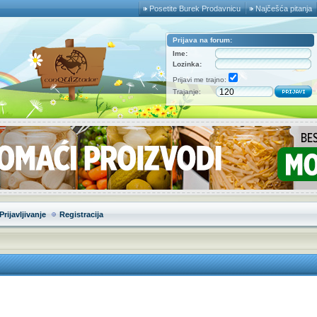
Posetite Burek Prodavnicu
Najčešća pitanja
Prijava na forum:
Ime:
Lozinka:
Prijavi me trajno:
Trajanje:
Prijavljivanje
Registracija