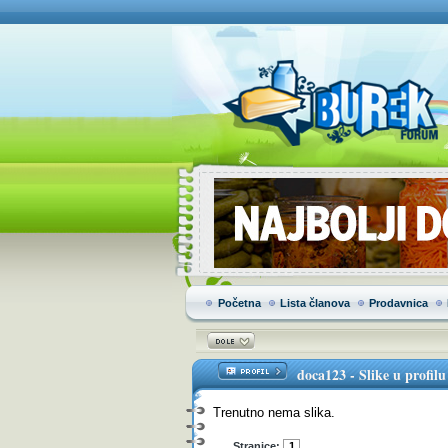
Početna
Lista članova
Prodavnica
doca123
-
Slike u profilu
Trenutno nema slika.
Stranice:
1