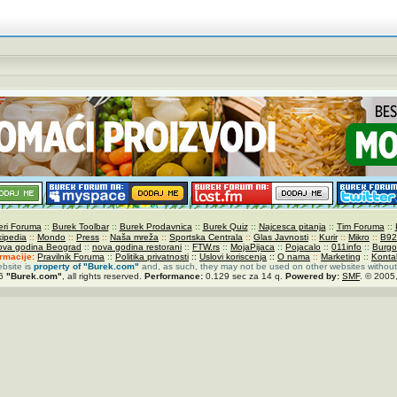
ri Foruma
::
Burek Toolbar
::
Burek Prodavnica
::
Burek Quiz
::
Najcesca pitanja
::
Tim Foruma
::
kipedia
::
Mondo
::
Press
::
Naša mreža
::
Sportska Centrala
::
Glas Javnosti
::
Kurir
::
Mikro
::
B92
ova godina Beograd
::
nova godina restorani
::
FTW.rs
::
MojaPijaca
::
Pojacalo
::
011info
::
Burgo
ormacije:
Pravilnik Foruma
::
Politika privatnosti
::
Uslovi koriscenja
::
O nama
::
Marketing
::
Konta
ebsite is
property of
"Burek.com"
and, as such, they may not be used on other websites without
26
"Burek.com"
, all rights reserved.
Performance:
0.129 sec za 14 q.
Powered by:
SMF
. © 2005