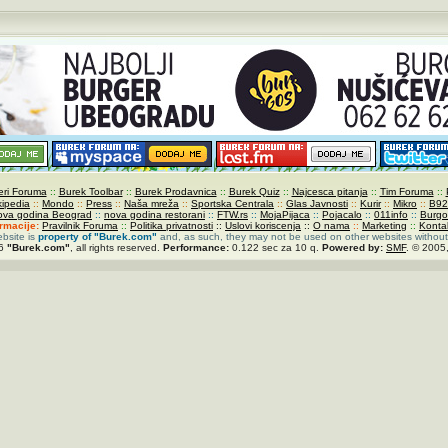
ri Foruma
::
Burek Toolbar
::
Burek Prodavnica
::
Burek Quiz
::
Najcesca pitanja
::
Tim Foruma
::
kipedia
::
Mondo
::
Press
::
Naša mreža
::
Sportska Centrala
::
Glas Javnosti
::
Kurir
::
Mikro
::
B92
ova godina Beograd
::
nova godina restorani
::
FTW.rs
::
MojaPijaca
::
Pojacalo
::
011info
::
Burgo
ormacije:
Pravilnik Foruma
::
Politika privatnosti
::
Uslovi koriscenja
::
O nama
::
Marketing
::
Konta
ebsite is
property of
"Burek.com"
and, as such, they may not be used on other websites without
26
"Burek.com"
, all rights reserved.
Performance:
0.122 sec za 10 q.
Powered by:
SMF
. © 2005