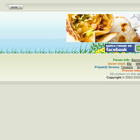
Forum Info:
Banne
Izvori vesti:
Blic
::
Wi
Prijatelji foruma:
Triviador
::
N
Pravne Inf
All content on this w
Copyright
© 2002-
20