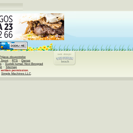
Prijava zloupotrebe
 Sport
::
RTS
::
Danas
s
::
Sudski tumač Novi Beograd
kt
::
Sitemap
written permission
.
,
Simple Machines LLC
.