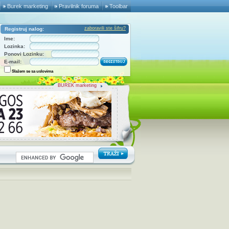
Burek marketing
Pravilnik foruma
Toolbar
zaboravili ste šifru?
Registruj nalog:
Ime:
Lozinka:
Ponovi Lozinku:
E-mail:
Slažem se sa uslovima
BUREK marketing