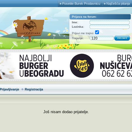
Posetite Burek Prodavnicu
Najčešća pitanja
Prijava na forum:
Ime:
Lozinka:
Prijavi me trajno:
Trajanje:
Prijavljivanje
Registracija
Još nisam dodao prijatelje.