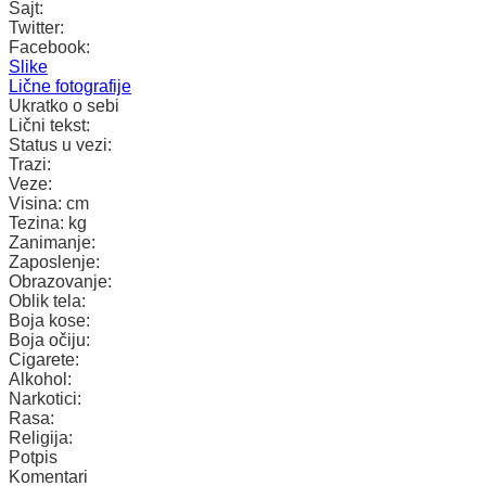
Sajt:
Twitter:
Facebook:
Slike
Lične fotografije
Ukratko o sebi
Lični tekst:
Status u vezi:
Trazi:
Veze:
Visina:
cm
Tezina:
kg
Zanimanje:
Zaposlenje:
Obrazovanje:
Oblik tela:
Boja kose:
Boja očiju:
Cigarete:
Alkohol:
Narkotici:
Rasa:
Religija:
Potpis
Komentari