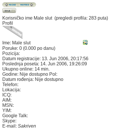
Korisničko ime
Male slut
(pregledi profila: 283 puta)
Profil
Ime:
Male slut
Poruke:
0 (0.000 po danu)
Pozicija:
Datum registracije:
13. Jun 2006, 20:17:56
Poslednja poseta:
14. Jun 2006, 19:26:09
Ukupno online:
14 min.
Godine:
Nije dostupno
Pol:
Datum rođenja:
Nije dostupno
Telefon:
Lokacija:
ICQ:
AIM:
MSN:
YIM:
Google Talk:
Skype:
E-mail:
Sakriven