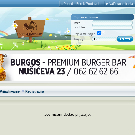
Posetite Burek Prodavnicu
Najčešća pitanja
Prijava na forum:
Ime:
Lozinka:
Prijavi me trajno:
Trajanje:
Prijavljivanje
Registracija
Još nisam dodao prijatelje.