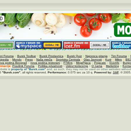
ri Foruma
::
Burek Toolbar
::
Burek Prodavnica
::
Burek Quiz
::
Najcesca pitanja
::
Tim Foruma
::
kipedia
::
Mondo
::
Press
::
Naša mreža
::
Sportska Centrala
::
Glas Javnosti
::
Kurir
::
Mikro
::
B92
ova godina Beograd
::
nova godina restorani
::
FTW.rs
::
MojaPijaca
::
Pojacalo
::
011info
::
Burgo
ormacije:
Pravilnik Foruma
::
Politika privatnosti
::
Uslovi koriscenja
::
O nama
::
Marketing
::
Konta
ebsite is
property of
"Burek.com"
and, as such, they may not be used on other websites without
26
"Burek.com"
, all rights reserved.
Performance:
0.075 sec za 10 q.
Powered by:
SMF
. © 2005