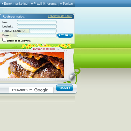
Burek marketing
Pravilnik foruma
Toolbar
zaboravili ste šifru?
Registruj nalog:
Ime:
Lozinka:
Ponovi Lozinku:
E-mail:
Slažem se sa uslovima
BUREK marketing