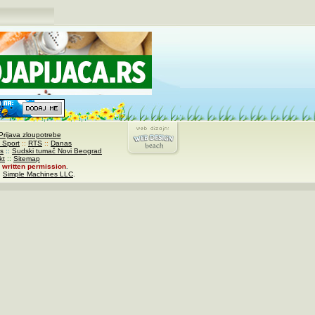
Prijava zloupotrebe
 Sport
::
RTS
::
Danas
s
::
Sudski tumač Novi Beograd
kt
::
Sitemap
written permission
.
,
Simple Machines LLC
.