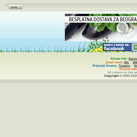
Forum Info:
Banne
Izvori vesti:
Blic
::
Wi
Prijatelji foruma:
Triviador
::
N
Pravne Inf
All content on this w
Copyright
© 2002-
20