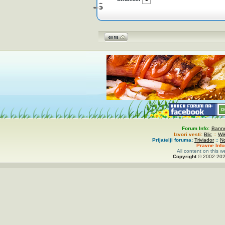
Forum Info:
Banne
Izvori vesti:
Blic
::
Wi
Prijatelji foruma:
Triviador
::
N
Pravne Inf
All content on this w
Copyright
© 2002-
20