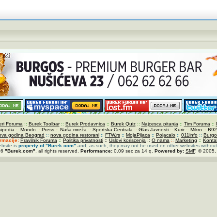
ri Foruma
::
Burek Toolbar
::
Burek Prodavnica
::
Burek Quiz
::
Najcesca pitanja
::
Tim Foruma
::
kipedia
::
Mondo
::
Press
::
Naša mreža
::
Sportska Centrala
::
Glas Javnosti
::
Kurir
::
Mikro
::
B92
ova godina Beograd
::
nova godina restorani
::
FTW.rs
::
MojaPijaca
::
Pojacalo
::
011info
::
Burgo
ormacije:
Pravilnik Foruma
::
Politika privatnosti
::
Uslovi koriscenja
::
O nama
::
Marketing
::
Konta
ebsite is
property of
"Burek.com"
and, as such, they may not be used on other websites without
26
"Burek.com"
, all rights reserved.
Performance:
0.09 sec za 14 q.
Powered by:
SMF
. © 2005