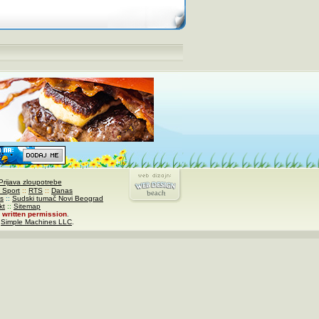
Prijava zloupotrebe
 Sport
::
RTS
::
Danas
s
::
Sudski tumač Novi Beograd
kt
::
Sitemap
written permission
.
,
Simple Machines LLC
.