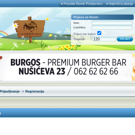
Posetite Burek Prodavnicu
Najčešća pitanja
Prijava na forum:
Ime:
Lozinka:
Prijavi me trajno:
Trajanje:
Prijavljivanje
Registracija
u