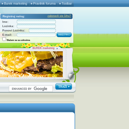
Burek marketing
Pravilnik foruma
Toolbar
zaboravili ste šifru?
Registruj nalog:
Ime:
Lozinka:
Ponovi Lozinku:
E-mail:
Slažem se sa uslovima
BUREK marketing