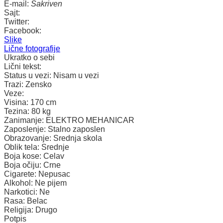
E-mail:
Sakriven
Sajt:
Twitter:
Facebook:
Slike
Lične fotografije
Ukratko o sebi
Lični tekst:
Status u vezi:
Nisam u vezi
Trazi:
Zensko
Veze:
Visina:
170 cm
Tezina:
80 kg
Zanimanje:
ELEKTRO MEHANICAR
Zaposlenje:
Stalno zaposlen
Obrazovanje:
Srednja skola
Oblik tela:
Srednje
Boja kose:
Celav
Boja očiju:
Crne
Cigarete:
Nepusac
Alkohol:
Ne pijem
Narkotici:
Ne
Rasa:
Belac
Religija:
Drugo
Potpis