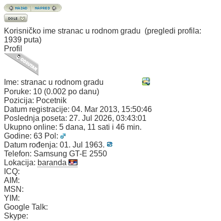
Korisničko ime
stranac u rodnom gradu
(pregledi profila:
1939 puta)
Profil
Ime:
stranac u rodnom gradu
Poruke:
10 (0.002 po danu)
Pozicija:
Pocetnik
Datum registracije:
04. Mar 2013, 15:50:46
Poslednja poseta:
27. Jul 2026, 03:43:01
Ukupno online:
5 dana, 11 sati i 46 min.
Godine:
63
Pol:
Datum rođenja:
01. Jul 1963.
Telefon:
Samsung GT-E 2550
Lokacija:
baranda
ICQ:
AIM:
MSN:
YIM:
Google Talk:
Skype: