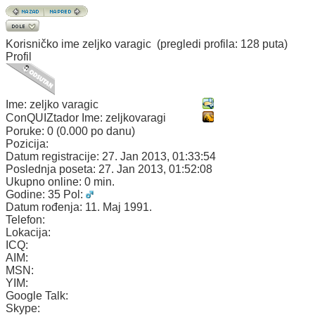
Korisničko ime
zeljko varagic
(pregledi profila: 128 puta)
Profil
Ime:
zeljko varagic
ConQUIZtador Ime:
zeljkovaragi
Poruke:
0 (0.000 po danu)
Pozicija:
Datum registracije:
27. Jan 2013, 01:33:54
Poslednja poseta:
27. Jan 2013, 01:52:08
Ukupno online:
0 min.
Godine:
35
Pol:
Datum rođenja:
11. Maj 1991.
Telefon:
Lokacija:
ICQ:
AIM:
MSN:
YIM:
Google Talk:
Skype: