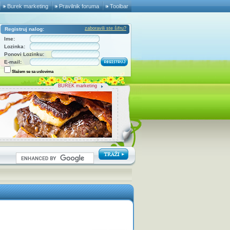
Burek marketing
Pravilnik foruma
Toolbar
zaboravili ste šifru?
Registruj nalog:
Ime:
Lozinka:
Ponovi Lozinku:
E-mail:
Slažem se sa uslovima
BUREK marketing