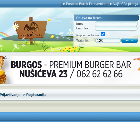
Posetite Burek Prodavnicu
Najčešća pitanja
Prijava na forum:
Ime:
Lozinka:
Prijavi me trajno:
Trajanje:
Prijavljivanje
Registracija