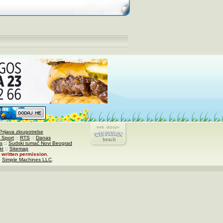
Prijava zloupotrebe
 Sport
::
RTS
::
Danas
s
::
Sudski tumač Novi Beograd
kt
::
Sitemap
written permission
.
,
Simple Machines LLC
.