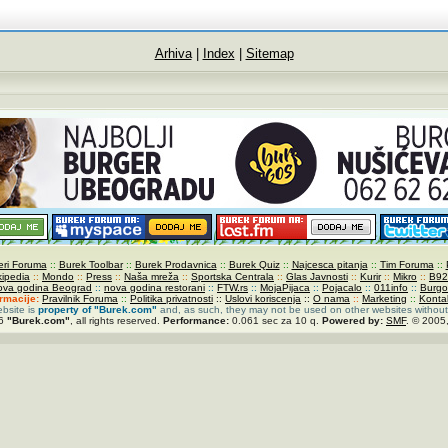
Arhiva
|
Index
|
Sitemap
ri Foruma
::
Burek Toolbar
::
Burek Prodavnica
::
Burek Quiz
::
Najcesca pitanja
::
Tim Foruma
::
kipedia
::
Mondo
::
Press
::
Naša mreža
::
Sportska Centrala
::
Glas Javnosti
::
Kurir
::
Mikro
::
B92
ova godina Beograd
::
nova godina restorani
::
FTW.rs
::
MojaPijaca
::
Pojacalo
::
011info
::
Burgo
ormacije:
Pravilnik Foruma
::
Politika privatnosti
::
Uslovi koriscenja
::
O nama
::
Marketing
::
Konta
ebsite is
property of
"Burek.com"
and, as such, they may not be used on other websites without
26
"Burek.com"
, all rights reserved.
Performance:
0.061 sec za 10 q.
Powered by:
SMF
. © 2005