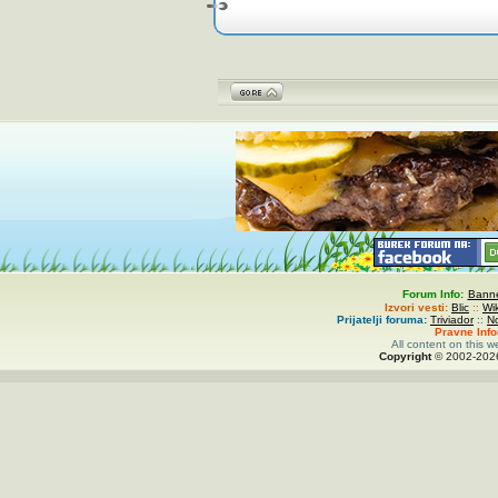
Forum Info:
Banne
Izvori vesti:
Blic
::
Wi
Prijatelji foruma:
Triviador
::
N
Pravne Inf
All content on this w
Copyright
© 2002-
20