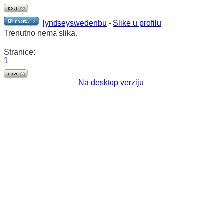
lyndseyswedenbu
-
Slike u profilu
Trenutno nema slika.
Stranice:
1
Na desktop verziju