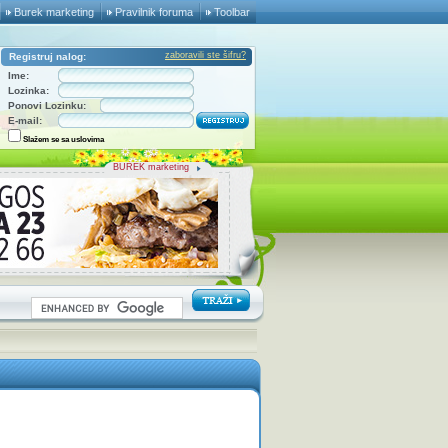
Burek marketing
Pravilnik foruma
Toolbar
zaboravili ste šifru?
Registruj nalog:
Ime:
Lozinka:
Ponovi Lozinku:
E-mail:
Slažem se sa uslovima
BUREK marketing