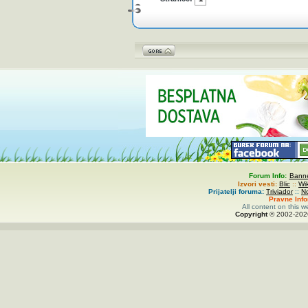
Forum Info:
Banne
Izvori vesti:
Blic
::
Wi
Prijatelji foruma:
Triviador
::
N
Pravne Inf
All content on this w
Copyright
© 2002-
20