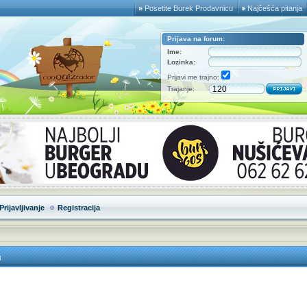
Posetite Burek Prodavnicu
Najčešća pitanja
Prijava na forum:
Ime:
Lozinka:
Prijavi me trajno:
Trajanje:
Prijavljivanje
Registracija
u