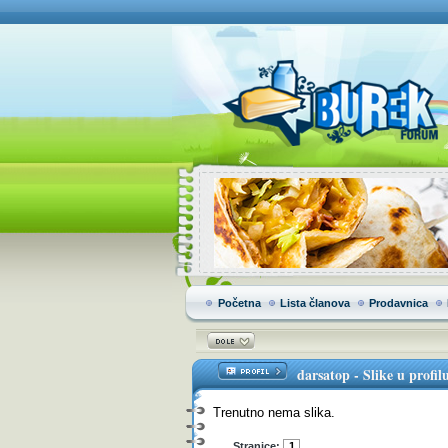
Početna
Lista članova
Prodavnica
darsatop
-
Slike u profil
Trenutno nema slika.
Stranice:
1