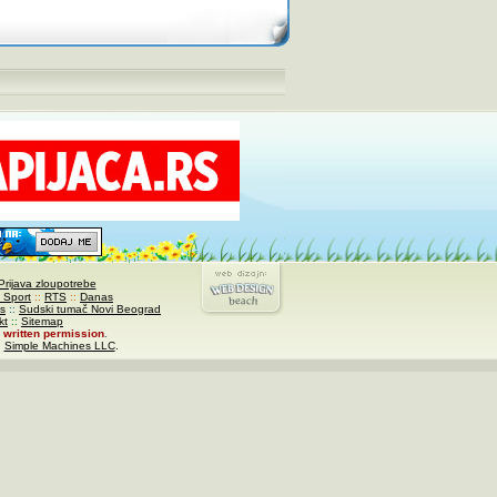
Prijava zloupotrebe
 Sport
::
RTS
::
Danas
s
::
Sudski tumač Novi Beograd
kt
::
Sitemap
written permission
.
,
Simple Machines LLC
.