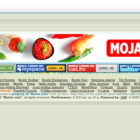
ri Foruma
::
Burek Toolbar
::
Burek Prodavnica
::
Burek Quiz
::
Najcesca pitanja
::
Tim Foruma
::
kipedia
::
Mondo
::
Press
::
Naša mreža
::
Sportska Centrala
::
Glas Javnosti
::
Kurir
::
Mikro
::
B92
ova godina Beograd
::
nova godina restorani
::
FTW.rs
::
MojaPijaca
::
Pojacalo
::
011info
::
Burgo
ormacije:
Pravilnik Foruma
::
Politika privatnosti
::
Uslovi koriscenja
::
O nama
::
Marketing
::
Konta
ebsite is
property of
"Burek.com"
and, as such, they may not be used on other websites without
26
"Burek.com"
, all rights reserved.
Performance:
0.115 sec za 14 q.
Powered by:
SMF
. © 2005