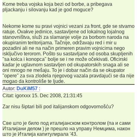
Kome treba vojska koja bezi od borbe, a pribegava
pljackanju i silovanju kad je god moguce?
Nekome kome su pravi vojnici vezani za front, gde se stvarno
ratuje. Ovakve jedinice, sastavljene od lokalnog lojalnog
stanovništva, služi za slamanje volje za borbom naroda na
okupiranim teritorijama. Tačnije, održavaju red i mir u
pozadini ali ne na način primeren pravim vojnicima nego
isključivo terorom. Pošto su sastavljane od osoba skupljenih
"sa kolca i konopca" bolje se i ne može očekivati. Oficirski
kadar je uglavnom sastavljen od okupatorskih snaga ali se
oni mnogo ne mešaju. To je i dobar način da se okupator
"opere" za sva zlodela njegovog vazala pravdajući se da nije
mogao da kontroliše te ljude.
Autor:
DuKiM57
:
Citat: igorxxx 15. Dec 2008, 21:31:45
Zar nisu šiptari bili pod italijanskom odgovornošću?
Све што је било под италијанском контролом (па и сами
Италијани делом ) је прешло на управу Немцима, након
што је Италија капитулирала '43.