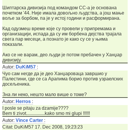
Шиптарска дивизија под командом СС-а је основана
почетком '44. Није имала довољно људства, а још мање
воље за борбом, па је у истој години и расформирана.
Кад одузмеш време које су провели у припремама и
организацији, испада да су им борбена дејства трајала
свега пар месеци, а познато је како су се у њима
показали.
Ако се не варам, део људи је потом пребачен у Ханџар
дивизију.
Autor:
DuKiM57
:
Чуо сам негде да је део Ханџароваца завршио у
Палестини, где се са Арапима борио против узраелских
досељеника.
Зна ли неко, нешто мало више о томе?
Autor:
Herros
:
I posle se pitaju za dzamije????
Bem ti zivot................kako smo mi glupi !!!!!!
Autor:
Vince Carter
:
Citat: DuKiM57 17. Dec 2008, 19:23:23