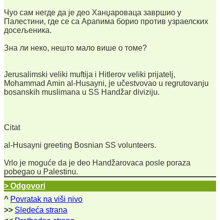
Чуо сам негде да је део Ханџароваца завршио у
Палестини, где се са Арапима борио против узраелских
досељеника.
Зна ли неко, нешто мало више о томе?
Jerusalimski veliki muftija i Hitlerov veliki prijatelj,
Mohammad Amin al-Husayni, je učestvovao u regrutovanju
bosanskih muslimana u SS Handžar diviziju.
Citat
al-Husayni greeting Bosnian SS volunteers.
Vrlo je moguće da je deo Handžarovaca posle poraza
pobegao u Palestinu.
> Odgovori
^
Povratak na viši nivo
>>
Sledeća strana