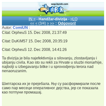
IN <
-
Handžar-divizija
-
>LO
<<
<
(3/4)
>
>>
::
Odgovori!
Autor:
ComiUN
:
Citat: OrpheuS 15. Dec 2008, 21:37:49
Citat: DuKiM57 15. Dec 2008, 20:35:19
Citat: OrpheuS 12. Dec 2008, 14:41:26
Ta divizija je bila najefektivnija u silovanju, zlostavljanju i
ubijanju civila. Kao sto su rekli za Hrvate u sluzbi monarhije,
najbolji u izbegavanju bitke i u sprovodjenju terora nad
nenaoruzanim.
Шиптарска их је прејебала. Њу су расформирали после
само пар месеци оперативног дејства, јер се показала
као потпуни промашај.