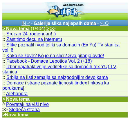
IN <
-
Galerije slika najlepsih dama
-
>LO
> Nova tema
(1/404)
>
>>
::
Srecan 24. rodjendan! :)
::
Zastitimo decu na internetu
::
Slike poznatih voditeljki sa domacih (Ex Yu) TV stanica
vol. 6
::
Kako se zove? Ko je na slici? Sva pitanja ovde!
::
Facebook - Domace Lepotice Vol. 2 (+18)
::
Izbor najatraktivnije voditeljke sa domaćih (ex YU) TV
stanica
::
Srbija na listi zemalja sa najzgodnijim devojkama
::
Domace i strane poznate licnosti [index linkova ka
porukama]
::
Alehandra
> Nova tema
^
Povratak na viši nivo
>>
Sledeća strana
>Nova tema