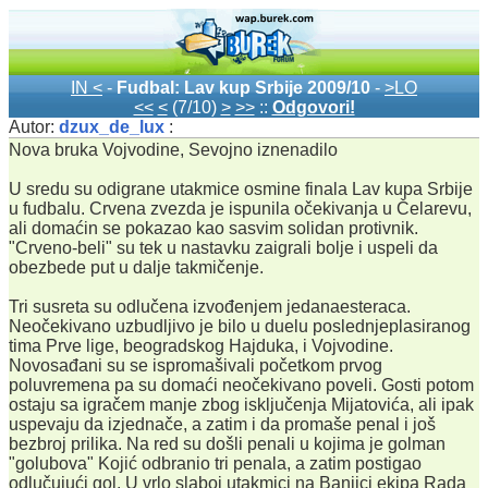
IN <
-
Fudbal: Lav kup Srbije 2009/10
-
>LO
<<
<
(7/10)
>
>>
::
Odgovori!
Autor:
dzux_de_lux
:
Nova bruka Vojvodine, Sevojno iznenadilo
U sredu su odigrane utakmice osmine finala Lav kupa Srbije
u fudbalu. Crvena zvezda je ispunila očekivanja u Čelarevu,
ali domaćin se pokazao kao sasvim solidan protivnik.
"Crveno-beli" su tek u nastavku zaigrali bolje i uspeli da
obezbede put u dalje takmičenje.
Tri susreta su odlučena izvođenjem jedanaesteraca.
Neočekivano uzbudljivo je bilo u duelu poslednjeplasiranog
tima Prve lige, beogradskog Hajduka, i Vojvodine.
Novosađani su se ispromašivali početkom prvog
poluvremena pa su domaći neočekivano poveli. Gosti potom
ostaju sa igračem manje zbog isključenja Mijatovića, ali ipak
uspevaju da izjednače, a zatim i da promaše penal i još
bezbroj prilika. Na red su došli penali u kojima je golman
"golubova" Kojić odbranio tri penala, a zatim postigao
odlučujući gol. U vrlo slaboj utakmici na Banjici ekipa Rada