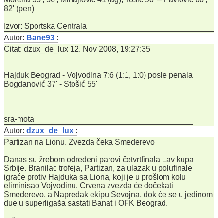
82' (pen)
Izvor: Sportska Centrala
Autor:
Bane93
:
Citat: dzux_de_lux 12. Nov 2008, 19:27:35
Hajduk Beograd - Vojvodina 7:6 (1:1, 1:0) posle penala
Bogdanović 37' - Stošić 55'
sra-mota
Autor:
dzux_de_lux
:
Partizan na Lionu, Zvezda čeka Smederevo
Danas su žrebom određeni parovi četvrtfinala Lav kupa
Srbije. Branilac trofeja, Partizan, za ulazak u polufinale
igraće protiv Hajduka sa Liona, koji je u prošlom kolu
eliminisao Vojvodinu. Crvena zvezda će dočekati
Smederevo, a Napredak ekipu Sevojna, dok će se u jedinom
duelu superligaša sastati Banat i OFK Beograd.