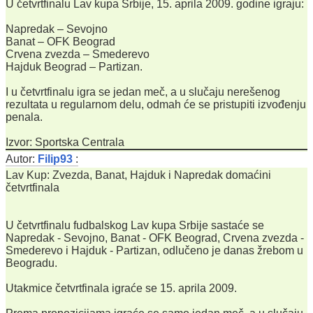
U četvrtfinalu Lav kupa Srbije, 15. aprila 2009. godine igraju:
Napredak – Sevojno
Banat – OFK Beograd
Crvena zvezda – Smederevo
Hajduk Beograd – Partizan.
I u četvrtfinalu igra se jedan meč, a u slučaju nerešenog
rezultata u regularnom delu, odmah će se pristupiti izvođenju
penala.
Izvor: Sportska Centrala
Autor:
Filip93
:
Lav Kup: Zvezda, Banat, Hajduk i Napredak domaćini
četvrtfinala
U četvrtfinalu fudbalskog Lav kupa Srbije sastaće se
Napredak - Sevojno, Banat - OFK Beograd, Crvena zvezda -
Smederevo i Hajduk - Partizan, odlučeno je danas žrebom u
Beogradu.
Utakmice četvrtfinala igraće se 15. aprila 2009.