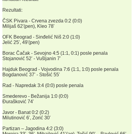
Rezultati:
ČSK Pivara - Crvena zvezda 0:2 (0:0)
Milijaš 62'(pen), Kleo 78'
OFK Beograd - Sinđelić Niš 2:0 (1:0)
Jelić 25', 49'(pen)
Borac Čačak - Sevojno 4:5 (1:1, 0:1) posle penala
Stojanović 52' - Vušljanin 7'
Hajduk Beograd - Vojvodina 7:6 (1:1, 1:0) posle penala
Bogdanović 37' - Stošić 55'
Rad - Napredak 3:4 (0:0) posle penala
Smederevo - Bežanija 1:0 (0:0)
Đurašković 74'
Javor - Banat 0:2 (0:2)
Milutinović 6', Zorić 30'
Partizan – Jagodina 4:2 (3:0)
Moreira 33', 36', Mihajlović 41'(ag), Tošić 90' – Pavlović 66',