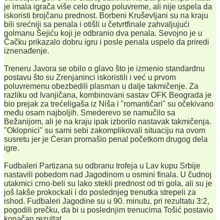
je imala igrača više celo drugo poluvreme, ali nije uspela da
iskoristi brojčanu prednost. Borbeni Kruševljani su na kraju
bili srećniji sa penala i otišli u četvrtfinale zahvaljujući
golmanu Šejiću koji je odbranio dva penala. Sevojno je u
Čačku prikazalo dobru igru i posle penala uspelo da priredi
iznenađenje.
Treneru Javora se obilo o glavo što je izmenio standardnu
postavu što su Zrenjaninci iskoristili i već u prvom
poluvremenu obezbedili plasman u dalje takmičenje. Za
razliku od Ivanjičana, kombinovani sastav OFK Beograda je
bio prejak za trećeligaša iz Niša i "romantičari" su očekivano
među osam najboljih. Smederevo se namučilo sa
Bežanijom, ali je na kraju ipak izborilo nastavak takmičenja.
"Oklopnici" su sami sebi zakomplikovali situaciju na ovom
susretu jer je Ćeran promašio penal početkom drugog dela
igre.
Fudbaleri Partizana su odbranu trofeja u Lav kupu Srbije
nastavili pobedom nad Jagodinom u osmini finala. U čudnoj
utakmici crno-beli su lako stekli prednost od tri gola, ali su je
još lakše prokockali i do poslednjeg trenutka strepeli za
ishod. Fudbaleri Jagodine su u 90. minutu, pri rezultatu 3:2,
pogodili prečku, da bi u poslednjim trenucima Tošić postavio
konačan rezultat.