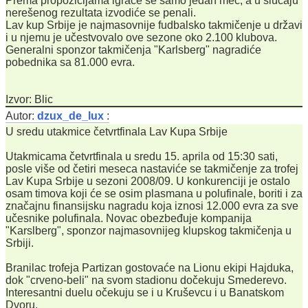
Prema propozicijama igraće se samo jedan meč, a u slučaju
nerešenog rezultata izvodiće se penali.
Lav kup Srbije je najmasovnije fudbalsko takmičenje u državi
i u njemu je učestvovalo ove sezone oko 2.100 klubova.
Generalni sponzor takmičenja "Karlsberg" nagradiće
pobednika sa 81.000 evra.
Izvor: Blic
Autor:
dzux_de_lux
:
U sredu utakmice četvrtfinala Lav Kupa Srbije
Utakmicama četvrtfinala u sredu 15. aprila od 15:30 sati,
posle više od četiri meseca nastaviće se takmičenje za trofej
Lav Kupa Srbije u sezoni 2008/09. U konkurenciji je ostalo
osam timova koji će se osim plasmana u polufinale, boriti i za
značajnu finansijsku nagradu koja iznosi 12.000 evra za sve
učesnike polufinala. Novac obezbeđuje kompanija
"Karslberg", sponzor najmasovnijeg klupskog takmičenja u
Srbiji.
Branilac trofeja Partizan gostovaće na Lionu ekipi Hajduka,
dok "crveno-beli" na svom stadionu dočekuju Smederevo.
Interesantni duelu očekuju se i u Kruševcu i u Banatskom
Dvoru.